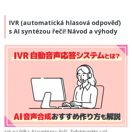
IVR (automatická hlasová odpověď)
s AI syntézou řeči! Návod a výhody
Jak na IVR s AI syntézou řeči. Zefektivněte call