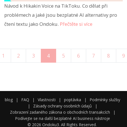
Návod k Hikakin Voice na TikToku. Co dělat při
problémech a jaké jsou bezplatné AI alternativy pro
čtení textu jako Ondoku.
Přečtěte si více
1
2
3
4
5
6
7
8
9
blog
|
FAQ
|
Vlastnosti
|
poptávka
|
Podmínky služby
|
Zásady ochrany osobních údajů
|
Zobrazení zadaného zákona o obchodních transakcích
|
Podívejte se na další bezplatné AI business nástroje
© 2026 Ondoku3. All Rights Reserved.