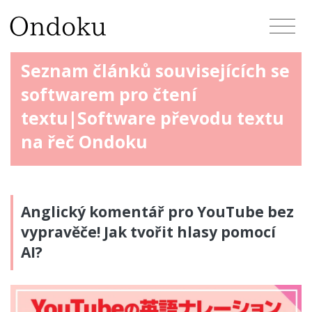
Seznam článků souvisejících se
softwarem pro čtení
textu|Software převodu textu
na řeč Ondoku
Anglický komentář pro YouTube bez
vypravěče! Jak tvořit hlasy pomocí
AI?