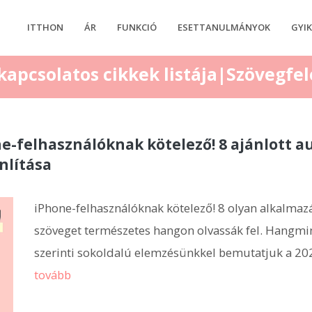
ITTHON
ÁR
FUNKCIÓ
ESETTANULMÁNYOK
GYI
 kapcsolatos cikkek listája|Szövegfe
e-felhasználóknak kötelező! 8 ajánlott a
nlítása
iPhone-felhasználóknak kötelező! 8 olyan alkalmaz
szöveget természetes hangon olvassák fel. Hangmi
szerinti sokoldalú elemzésünkkel bemutatjuk a 202
tovább