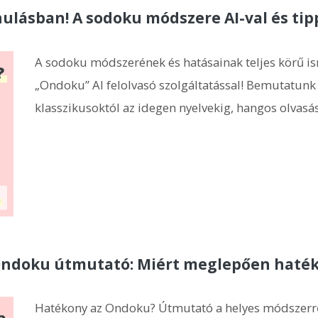
ulásban! A sodoku módszere AI-val és tip
A sodoku módszerének és hatásainak teljes körű is
„Ondoku” AI felolvasó szolgáltatással! Bemutatunk
klasszikusoktól az idegen nyelvekig, hangos olvasás
 Ondoku útmutató: Miért meglepően haté
Hatékony az Ondoku? Útmutató a helyes módszerről