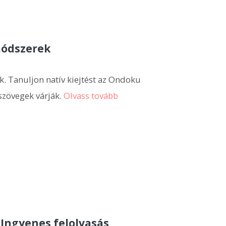
módszerek
k. Tanuljon natív kiejtést az Ondoku
szövegek várják.
Olvass tovább
Ingyenes felolvasás,