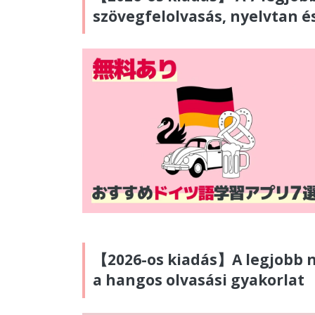
szövegfelolvasás, nyelvtan é
【2026-os kiadás】A legjobb né
a hangos olvasási gyakorlat