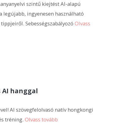
anyanyelvi szintű kiejtést AI-alapú
 a legújabb, ingyenesen használható
 tippjeiről. Sebességszabályozó
Olvass
 AI hanggal
el! AI szövegfelolvasó natív hongkongi
és tréning.
Olvass tovább