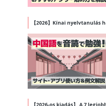
【2026】Kínai nyelvtanulás ha
【2026-os kiadás】 A 7 legjobb