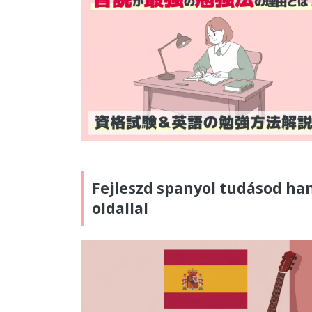
Fejleszd spanyol tudásod han
oldallal