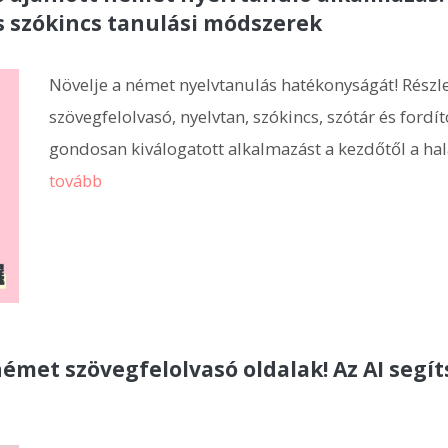
s szókincs tanulási módszerek
Növelje a német nyelvtanulás hatékonyságát! Részle
szövegfelolvasó, nyelvtan, szókincs, szótár és for
gondosan kiválogatott alkalmazást a kezdőtől a ha
tovább
met szövegfelolvasó oldalak! Az AI segí