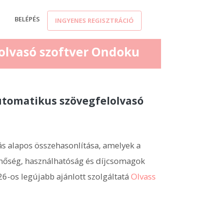
K
BELÉPÉS
INGYENES REGISZTRÁCIÓ
lolvasó szoftver Ondoku
utomatikus szövegfelolvasó
ás alapos összehasonlítása, amelyek a
nőség, használhatóság és díjcsomagok
6-os legújabb ajánlott szolgáltatá
Olvass