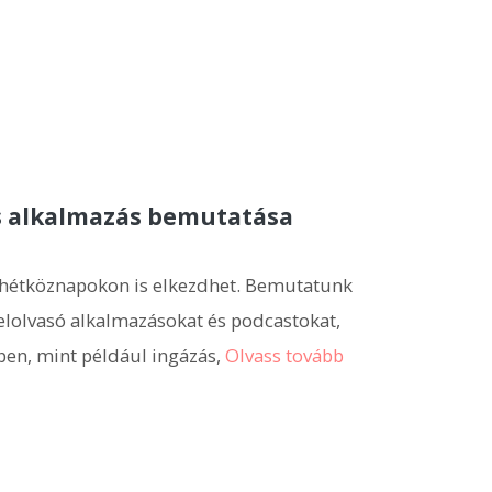
es alkalmazás bemutatása
t hétköznapokon is elkezdhet. Bemutatunk
elolvasó alkalmazásokat és podcastokat,
ben, mint például ingázás,
Olvass tovább