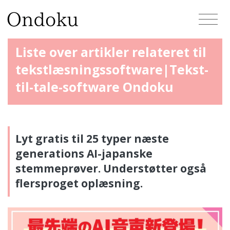
Liste over artikler relateret til
tekstlæsningssoftware|Tekst-
til-tale-software Ondoku
Lyt gratis til 25 typer næste
generations AI-japanske
stemmeprøver. Understøtter også
flersproget oplæsning.