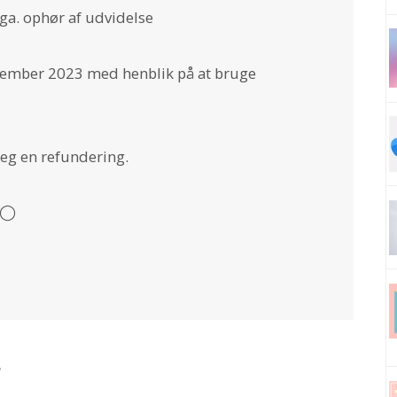
a. ophør af udvidelse
ptember 2023 med henblik på at bruge
jeg en refundering.
◯◯
r