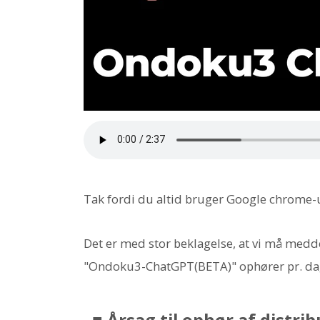
Tak fordi du altid bruger Google chrome
Det er med stor beklagelse, at vi må medd
"Ondoku3-ChatGPT(BETA)" ophører pr. da
■ Årsag til ophør af distri