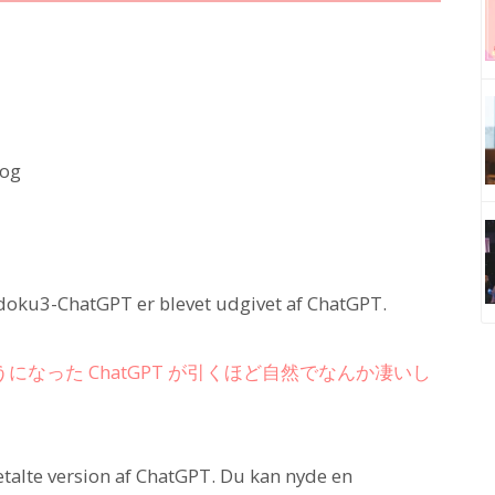
log
doku3-ChatGPT er blevet udgivet af ChatGPT.
なった ChatGPT が引くほど自然でなんか凄いし
talte version af ChatGPT. Du kan nyde en