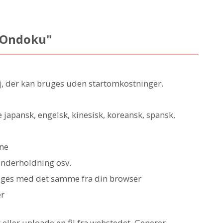
 "Ondoku"
øj, der kan bruges uden startomkostninger.
 japansk, engelsk, kinesisk, koreansk, spansk,
one
 underholdning osv.
ruges med det samme fra din browser
er
t eller uploade en fil fra webstedet. Generer