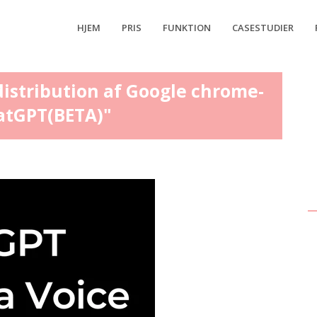
HJEM
PRIS
FUNKTION
CASESTUDIER
istribution af Google chrome-
atGPT(BETA)"