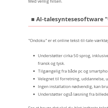
Med venlig hilsen.
■ AI-talesyntesesoftware
"Ondoku" er et online tekst-til-tale-værkt
Understøtter cirka 50 sprog, inklusive
fransk og tysk.
Tilgængelig fra både pc og smartph
Velegnet til forretning, uddannelse,
Ingen installation nødvendig, kan b
Understøtter også læsning fra billed
For at bruge det skal du blot indtaste teks