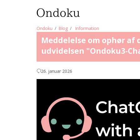
Ondoku
Blog
Information
Meddelelse om ophør af d
udvidelsen "Ondoku3-Ch
26. januar 2026