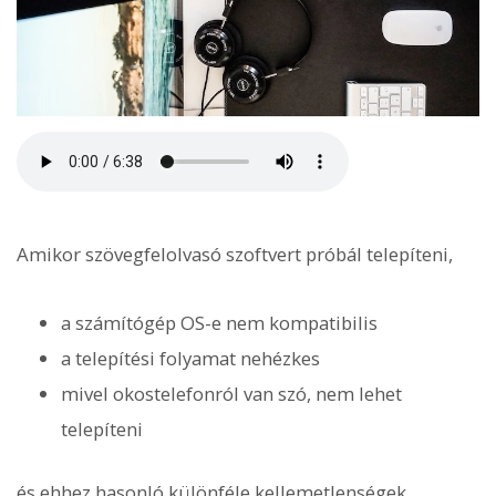
Amikor szövegfelolvasó szoftvert próbál telepíteni,
a számítógép OS-e nem kompatibilis
a telepítési folyamat nehézkes
mivel okostelefonról van szó, nem lehet
telepíteni
és ehhez hasonló különféle kellemetlenségek