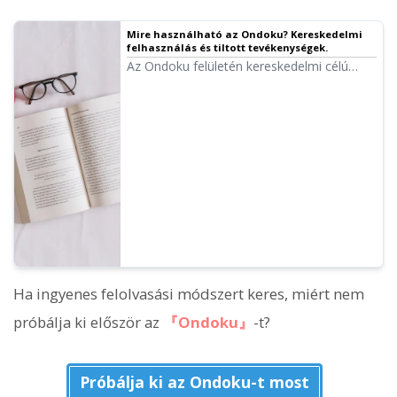
Mire használható az Ondoku? Kereskedelmi
felhasználás és tiltott tevékenységek.
Az Ondoku felületén kereskedelmi célú
felhasználás is lehetséges.
Magánszemélyek és jogi személyek
számára minden olyan használat
kereskedelmi célúnak minősül, amely
közvetlen vagy közvetett anyagi
haszonszerzésre irányul. Felhívjuk figyelmét
azonban, hogy az Ondoku bizonyos tiltott
tevékenységeket is meghatároz. Ezúttal
bemutatjuk, mit szabad és mit nem az
Ondoku-val...
Ha ingyenes felolvasási módszert keres, miért nem
próbálja ki először az
『Ondoku』
-t?
Próbálja ki az Ondoku-t most