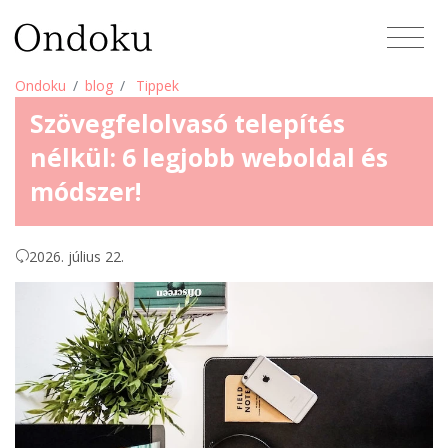
Ondoku
blog
Tippek
Szövegfelolvasó telepítés
nélkül: 6 legjobb weboldal és
módszer!
2026. július 22.