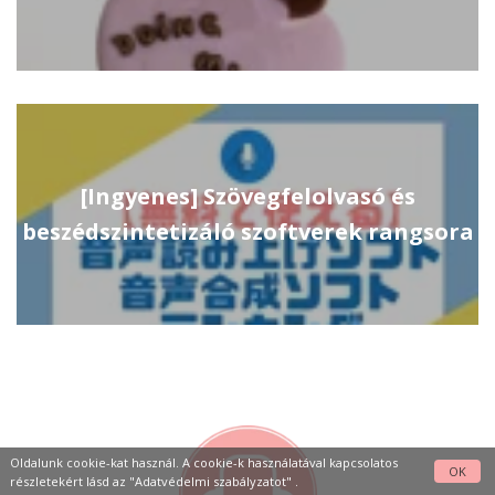
[Ingyenes] Szövegfelolvasó és
beszédszintetizáló szoftverek rangsora
Oldalunk cookie-kat használ. A cookie-k használatával kapcsolatos
OK
részletekért lásd az
"Adatvédelmi szabályzatot"
.