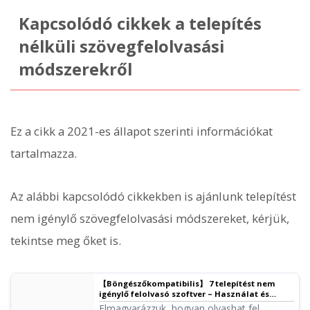
Kapcsolódó cikkek a telepítés
nélküli szövegfelolvasási
módszerekről
Ez a cikk a 2021-es állapot szerinti információkat
tartalmazza.
Az alábbi kapcsolódó cikkekben is ajánlunk telepítést
nem igénylő szövegfelolvasási módszereket, kérjük,
tekintse meg őket is.
【Böngészőkompatibilis】 7 telepítést nem
igénylő felolvasó szoftver – Használat és
ajánlott szolgáltatások
Elmagyarázzuk, hogyan olvashat fel