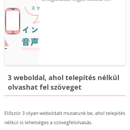
szövegeket webböngészőből telepítés
nélkül. Ingyenes felolvasó szolgáltatásokat
is bemutatunk.
3 weboldal, ahol telepítés nélkül
olvashat fel szöveget
Először 3 olyan weboldalt mutatunk be, ahol telepítés
nélkül is lehetséges a szövegfelolvasás.