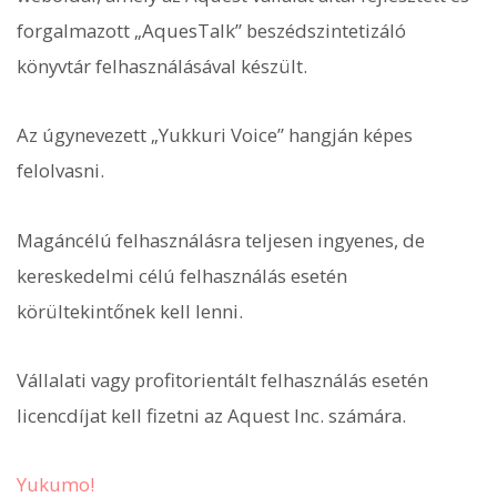
forgalmazott „AquesTalk” beszédszintetizáló
könyvtár felhasználásával készült.
Az úgynevezett „Yukkuri Voice” hangján képes
felolvasni.
Magáncélú felhasználásra teljesen ingyenes, de
kereskedelmi célú felhasználás esetén
körültekintőnek kell lenni.
Vállalati vagy profitorientált felhasználás esetén
licencdíjat kell fizetni az Aquest Inc. számára.
Yukumo!