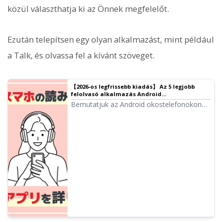
közül választhatja ki az Önnek megfelelőt.
Ezután telepítsen egy olyan alkalmazást, mint például
a Talk, és olvassa fel a kívánt szöveget.
【2026-os legfrissebb kiadás】 Az 5 legjobb
felolvasó alkalmazás Android
okostelefonokhoz!
Bemutatjuk az Android okostelefonokon
használható legjobb felolvasó
alkalmazásokat. Az Android eszközökön
alapértelmezés szerint megtalálható
felolvasó funkciókat is ismertetjük.