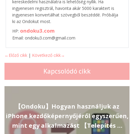
kereskedelmi használatra is lehetőség nyílik. Ha
ingyenesen regisztrál, havonta akár 5000 karaktert is
ingyenesen konvertálhat szövegből beszéddé. Próbálja
ki az Ondokut most.
ondoku3.com
HP:
Email: ondoku3.com@gmail.com
←Előző cikk
|
Következő cikk→
Kapcsolódó cikk
【Ondoku】Hogyan használjuk az
iPhone kezdőképernyőjéről egyszerűen,
mint egy alkalmazást 【Telepítés …