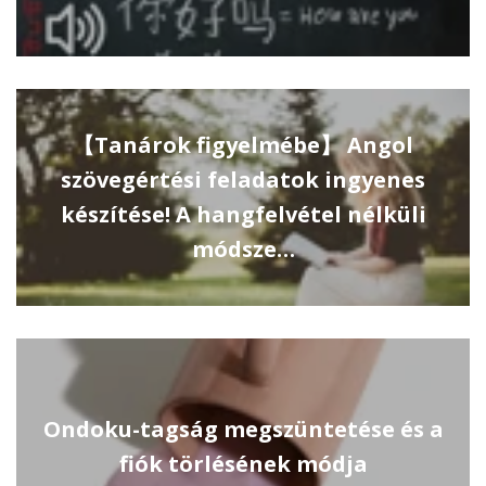
【Tanárok figyelmébe】 Angol
szövegértési feladatok ingyenes
készítése! A hangfelvétel nélküli
módsze…
Ondoku-tagság megszüntetése és a
fiók törlésének módja