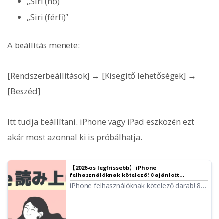
„Siri (nő)”
„Siri (férfi)”
A beállítás menete:
[Rendszerbeállítások] → [Kisegítő lehetőségek] →
[Beszéd]
Itt tudja beállítani. iPhone vagy iPad eszközén ezt
akár most azonnal ki is próbálhatja.
【2026-os legfrissebb】 iPhone
felhasználóknak kötelező! 8 ajánlott
automatikus szövegfelolvasó alkalmazás
iPhone felhasználóknak kötelező darab! 8
összehasonlítása
olyan alkalmazás alapos összehasonlítása,
amely természetes hangon olvassa fel a
szövegeket. Hangminőség, kezelhetőség és