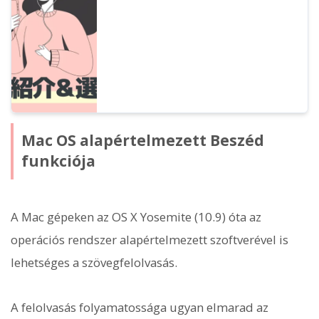
árazás alapján elemezzük a 2026-os év
legfrissebb ajánlatait.
Mac OS alapértelmezett Beszéd
funkciója
A Mac gépeken az OS X Yosemite (10.9) óta az
operációs rendszer alapértelmezett szoftverével is
lehetséges a szövegfelolvasás.
A felolvasás folyamatossága ugyan elmarad az