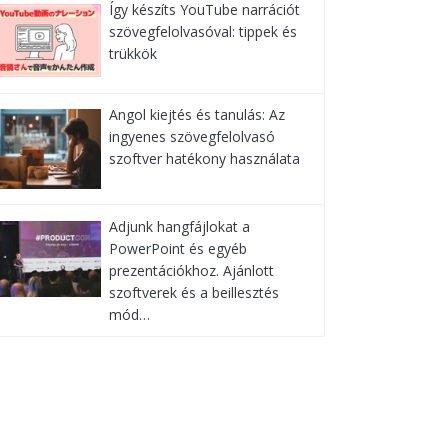
Így készíts YouTube narrációt
szövegfelolvasóval: tippek és
trükkök
Angol kiejtés és tanulás: Az
ingyenes szövegfelolvasó
szoftver hatékony használata
Adjunk hangfájlokat a
PowerPoint és egyéb
prezentációkhoz. Ajánlott
szoftverek és a beillesztés
mód…