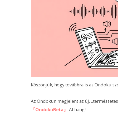
Köszönjük, hogy továbbra is az Ondoku szo
Az Ondokun megjelent az új, „természetese
『OndokuBeta』
AI hang!