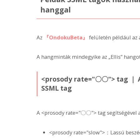
hanggal
Az
『OndokuBeta』
felületén például az
A hangminták mindegyike az „Ellis” hangot
<prosody rate="〇〇"> tag ｜ A
SSML tag
A <prosody rate="〇〇"> tag segítségével a 
<prosody rate="slow">：Lassú beszé