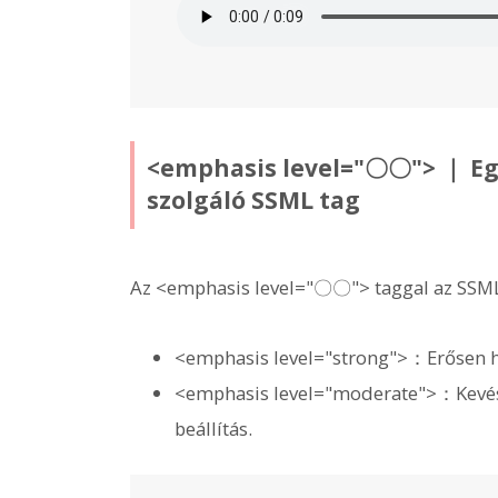
<emphasis level="〇〇"> ｜ Eg
szolgáló SSML tag
Az <emphasis level="〇〇"> taggal az SSML 
<emphasis level="strong">：Erősen han
<emphasis level="moderate">：Kevésbé
beállítás.