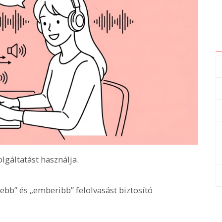
lgáltatást használja.
bb” és „emberibb” felolvasást biztosító