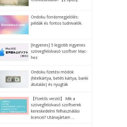
Ondoku forrásmegjelölés:
példák és fontos tudnivalók.
[Ingyenes] 5 legjobb ingyenes
szövegfelolvasó szoftver Mac-
hez
Ondoku fizetési módok
(hitelkártya, betéti kártya, banki
átutalás) és nyugták
【Fizetős verzió】 Mik a
szövegfelolvasó szoftverek
kereskedelmi felhasználási
licencei? Utánajártam …