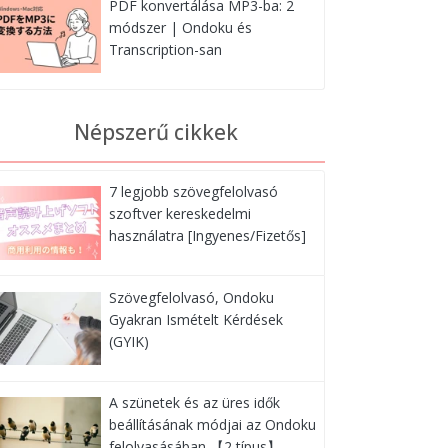
PDF konvertálása MP3-ba: 2
módszer | Ondoku és
Transcription-san
Népszerű cikkek
7 legjobb szövegfelolvasó
szoftver kereskedelmi
használatra [Ingyenes/Fizetős]
Szövegfelolvasó, Ondoku
Gyakran Ismételt Kérdések
(GYIK)
A szünetek és az üres idők
beállításának módjai az Ondoku
felolvasásában 【2 típus】