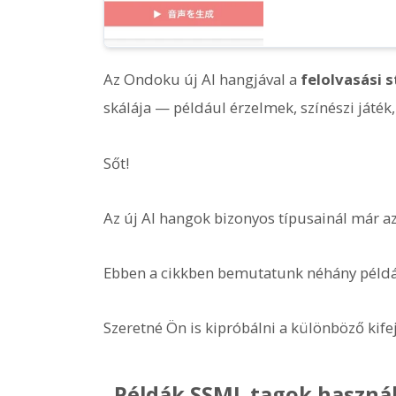
Az Ondoku új AI hangjával a
felolvasási 
skálája — például érzelmek, színészi játék,
Sőt!
Az új AI hangok bizonyos típusainál már a
Ebben a cikkben bemutatunk néhány példát
Szeretné Ön is kipróbálni a különböző kif
Példák SSML tagok haszná