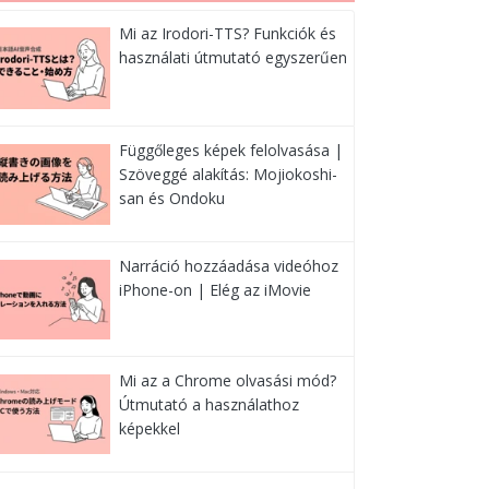
Mi az Irodori-TTS? Funkciók és
használati útmutató egyszerűen
Függőleges képek felolvasása |
Szöveggé alakítás: Mojiokoshi-
san és Ondoku
Narráció hozzáadása videóhoz
iPhone-on | Elég az iMovie
Mi az a Chrome olvasási mód?
Útmutató a használathoz
képekkel