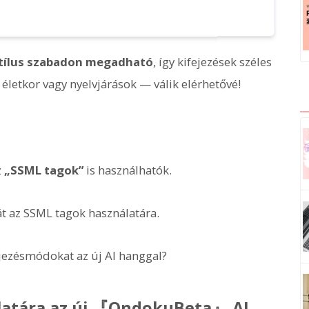
stílus szabadon megadható
, így kifejezések széles
 életkor vagy nyelvjárások — válik elérhetővé!
z
„SSML tagok”
is használhatók.
 az SSML tagok használatára.
ejezésmódokat az új AI hanggal?
latára az új 『OndokuBeta』 AI