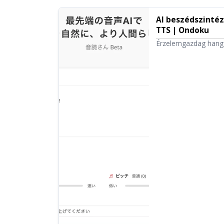
AI beszédszinté
TTS | Ondoku
Érzelemgazdag hangg
generációs szövegfe
a sebesség, a hangmag