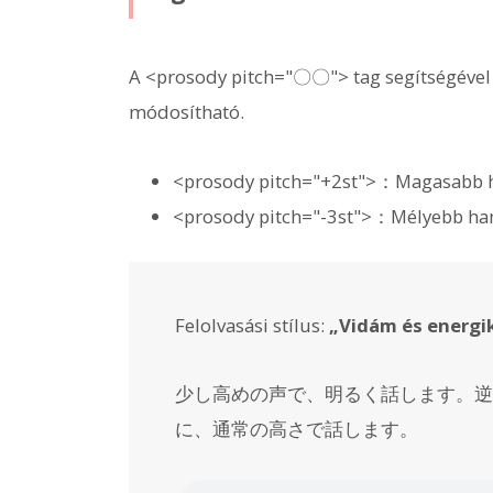
A <prosody pitch="〇〇"> tag segítségével
módosítható.
<prosody pitch="+2st">：Magasabb ha
<prosody pitch="-3st">：Mélyebb hang
Felolvasási stílus:
„Vidám és energi
少し高めの声で、明るく話します。
逆
に、通常の高さで話します。