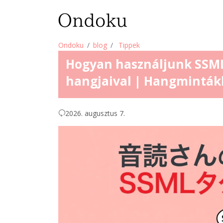
Ondoku
blog
Tippek
Hogyan használjunk SSML
hangjaival | Hangminták
2026. augusztus 7.