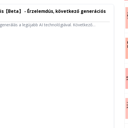
zis【Beta】 - Érzelemdús, következő generációs
enerálás a legújabb AI technológiával. Következő
lolvasó 25-féle választható hanggal. Természetes hangzás
asság és a felolvasási stílus beállításával.