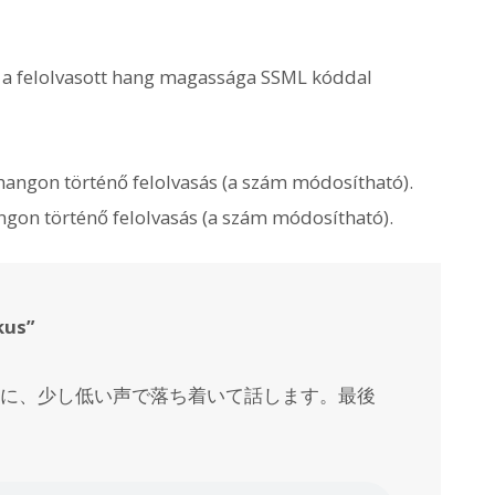
 a felolvasott hang magassága SSML kóddal
ngon történő felolvasás (a szám módosítható).
on történő felolvasás (a szám módosítható).
kus”
に、少し低い声で落ち着いて話します。
最後