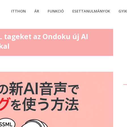
ITTHON
ÁR
FUNKCIÓ
ESETTANULMÁNYOK
GYI
 tageket az Ondoku új AI
kal