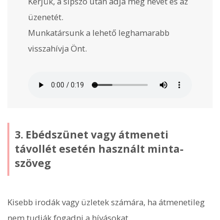
Kérjük, a sípszó után adja meg nevét és az
üzenetét.
Munkatársunk a lehető leghamarabb
visszahívja Önt.
3. Ebédszünet vagy átmeneti
távollét esetén használt minta-
szöveg
Kisebb irodák vagy üzletek számára, ha átmenetileg
nem tudják fogadni a hívásokat.