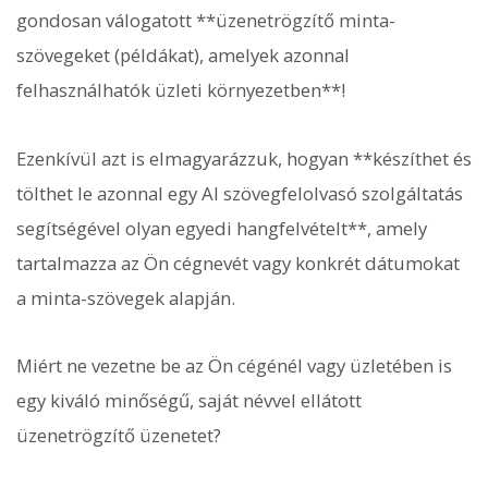
gondosan válogatott **üzenetrögzítő minta-
szövegeket (példákat), amelyek azonnal
felhasználhatók üzleti környezetben**!
Ezenkívül azt is elmagyarázzuk, hogyan **készíthet és
tölthet le azonnal egy AI szövegfelolvasó szolgáltatás
segítségével olyan egyedi hangfelvételt**, amely
tartalmazza az Ön cégnevét vagy konkrét dátumokat
a minta-szövegek alapján.
Miért ne vezetne be az Ön cégénél vagy üzletében is
egy kiváló minőségű, saját névvel ellátott
üzenetrögzítő üzenetet?