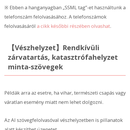
※ Ebben a hanganyagban „SSML tag”-et használtunk a
telefonszám felolvasásához. A telefonszámok
felolvasásáról
a cikk későbbi részében olvashat
.
【Vészhelyzet】Rendkívüli
zárvatartás, katasztrófahelyzet
minta-szövegek
Példák arra az esetre, ha vihar, természeti csapás vagy
váratlan esemény miatt nem lehet dolgozni.
Az AI szövegfelolvasóval vészhelyzetben is pillanatok
alatt készíthet üzenetet.