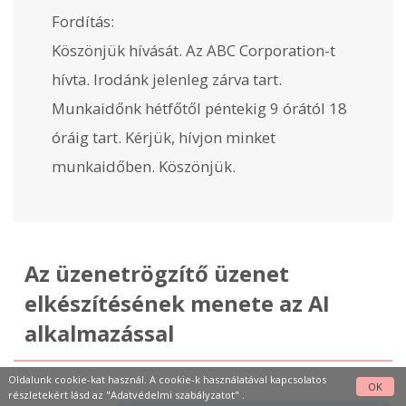
Fordítás:
Köszönjük hívását. Az ABC Corporation-t
hívta. Irodánk jelenleg zárva tart.
Munkaidőnk hétfőtől péntekig 9 órától 18
óráig tart. Kérjük, hívjon minket
munkaidőben. Köszönjük.
Az üzenetrögzítő üzenet
elkészítésének menete az AI
alkalmazással
Oldalunk cookie-kat használ. A cookie-k használatával kapcsolatos
OK
részletekért lásd az
"Adatvédelmi szabályzatot"
.