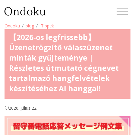
Ondoku
blog
Tippek
【2026-os legfrissebb】
Üzenetrögzítő válaszüzenet
minták gyűjteménye |
Részletes útmutató cégnevet
tartalmazó hangfelvételek
készítéséhez AI hanggal!
2026. július 22.