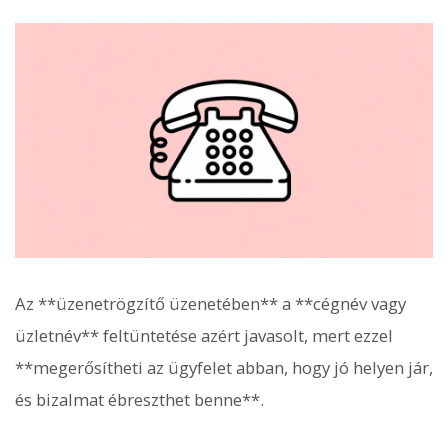
Az **üzenetrögzítő üzenetében** a **cégnév vagy
üzletnév** feltüntetése azért javasolt, mert ezzel
**megerősítheti az ügyfelet abban, hogy jó helyen jár,
és bizalmat ébreszthet benne**.