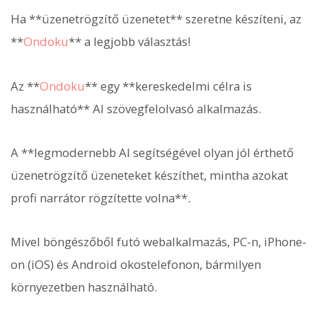
Ha **üzenetrögzítő üzenetet** szeretne készíteni, az
**
Ondoku
** a legjobb választás!
Az **
Ondoku
** egy **kereskedelmi célra is
használható** AI szövegfelolvasó alkalmazás.
A **legmodernebb AI segítségével olyan jól érthető
üzenetrögzítő üzeneteket készíthet, mintha azokat
profi narrátor rögzítette volna**.
Mivel böngészőből futó webalkalmazás, PC-n, iPhone-
on (iOS) és Android okostelefonon, bármilyen
környezetben használható.