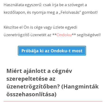
Használata egyszerű: csak írja be a szöveget a
kezdőlapon, és nyomja meg a „Felolvasás” gombot!
Készítse el Ön is cége vagy üzlete egyedi
üzenetrögzítő üzenetét az **
Ondoku
** segítségével!
Próbálja ki az Ondoku-t most
Miért ajánlott a cégnév
szerepeltetése az
üzenetrögzítőben? (Hangminták
összehasonlítása)