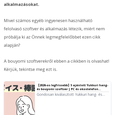
alkalmazásokat.
Mivel számos egyéb ingyenesen használható
felolvasó szoftver és alkalmazás létezik, miért nem
próbálja ki az Önnek legmegfelelőbbet ezen cikk
alapján?
A bouyomi szoftverekről ebben a cikkben is olvashat!
Kérjük, tekintse meg ezt is.
【2026-os legfrissebb】5 ajánlott Yukkuri hang-
és bouyomi szoftver | PC és okostelefon
alkalmazások teljes összehasonlítása
Gondosan kiválasztott Yukkuri hang- és
bouyomi szoftverek videókészítéshez és
játékmenet-közvetítéshez. Bemutatjuk,
hogyan készíthet bárki könnyedén kiváló
minőségű hangot a 2026-os legújabb