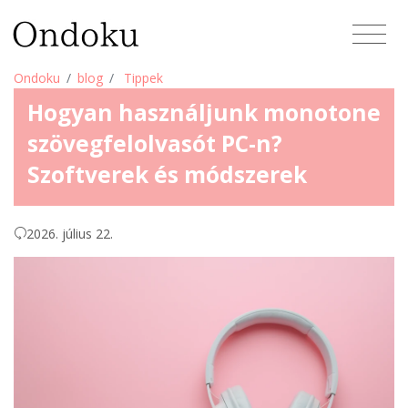
Ondoku
blog
Tippek
Hogyan használjunk monotone
szövegfelolvasót PC-n?
Szoftverek és módszerek
2026. július 22.