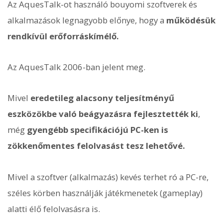
Az AquesTalk-ot használó bouyomi szoftverek és
alkalmazások legnagyobb előnye, hogy a
működésük
rendkívül erőforráskímélő.
Az AquesTalk 2006-ban jelent meg.
Mivel
eredetileg alacsony teljesítményű
eszközökbe való beágyazásra fejlesztették ki
,
még
gyengébb specifikációjú PC-ken is
zökkenőmentes felolvasást tesz lehetővé.
Mivel a szoftver (alkalmazás) kevés terhet ró a PC-re,
széles körben használják játékmenetek (gameplay)
alatti élő felolvasásra is.