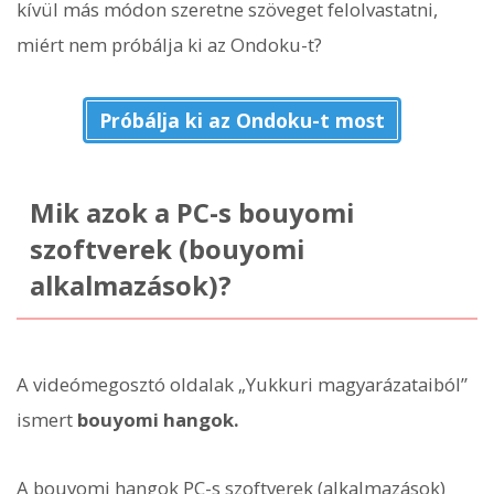
kívül más módon szeretne szöveget felolvastatni,
miért nem próbálja ki az Ondoku-t?
Próbálja ki az Ondoku-t most
Mik azok a PC-s bouyomi
szoftverek (bouyomi
alkalmazások)?
A videómegosztó oldalak „Yukkuri magyarázataiból”
ismert
bouyomi hangok.
A bouyomi hangok PC-s szoftverek (alkalmazások)