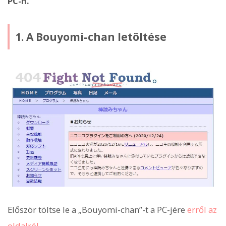
PC-n.
1. A Bouyomi-chan letöltése
Először töltse le a „Bouyomi-chan”-t a PC-jére
erről az
oldalról
.