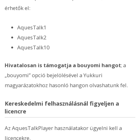
érhetők el:
AquesTalk1
AquesTalk2
AquesTalk10
Hivatalosan is támogatja a bouyomi hangot
; a
„bouyomi” opció bejelölésével a Yukkuri
magyarázatokhoz hasonló hangon olvashatunk fel.
Kereskedelmi felhasználásnál figyeljen a
licencre
Az AquesTalkPlayer használatakor ügyelni kell a
licencekre.