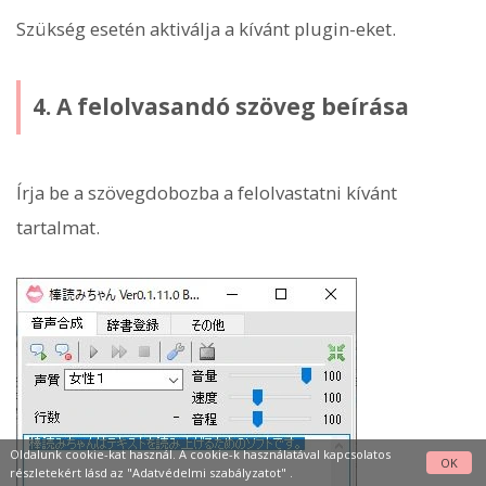
Szükség esetén aktiválja a kívánt plugin-eket.
4. A felolvasandó szöveg beírása
Írja be a szövegdobozba a felolvastatni kívánt
tartalmat.
Oldalunk cookie-kat használ. A cookie-k használatával kapcsolatos
OK
részletekért lásd az
"Adatvédelmi szabályzatot"
.