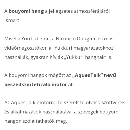
A
bouyomi hang
a jellegzetes atmoszférájáról
ismert.
Mivel a YouTube-on, a Niconico Douga-n és más
videómegosztókon a „Yukkuri magyarázatokhoz”
használják, gyakran hívják „Yukkuri hangnak” is.
A bouyomi hangok mögött az
„AquesTalk” nevű
beszédszintetizáló motor
áll.
Az AquesTalk motorral felszerelt felolvasó szoftverek
és alkalmazások használatával a szövegek bouyomi
hangon szólaltathatók meg.