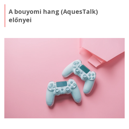
A bouyomi hang (AquesTalk)
előnyei