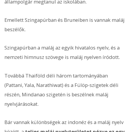
állampolgár megtanul az iskolában.
Emellett Szingapúrban és Bruneiben is vannak maláj
beszélők.
Szingapúrban a maláj az egyik hivatalos nyelv, és a
nemzeti himnusz szövege is maláj nyelven íródott.
Továbbá Thaiföld déli három tartományában
(Pattani, Yala, Narathiwat) és a Fülöp-szigetek déli
részén, Mindanao szigetén is beszélnek maláj
nyelvjárásokat.
Bár vannak különbségek az indonéz és a maláj nyelv
között, a
teljes maláj nyelvterületet nézve ez egy