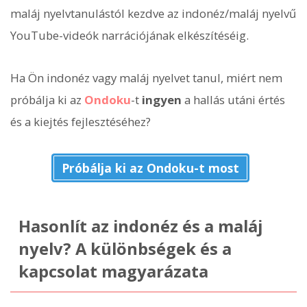
maláj nyelvtanulástól kezdve az indonéz/maláj nyelvű
YouTube-videók narrációjának elkészítéséig.
Ha Ön indonéz vagy maláj nyelvet tanul, miért nem
próbálja ki az
Ondoku
-t
ingyen
a hallás utáni értés
és a kiejtés fejlesztéséhez?
Próbálja ki az Ondoku-t most
Hasonlít az indonéz és a maláj
nyelv? A különbségek és a
kapcsolat magyarázata