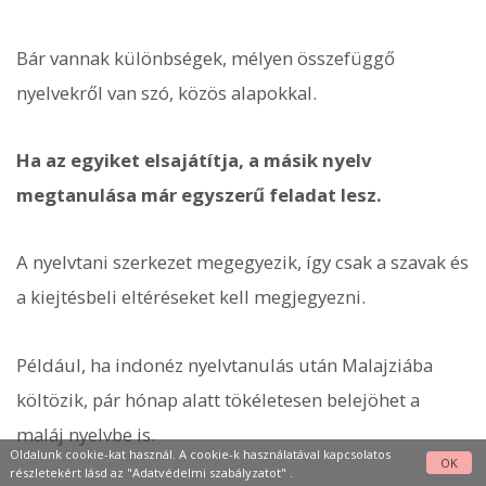
Bár vannak különbségek, mélyen összefüggő
nyelvekről van szó, közös alapokkal.
Ha az egyiket elsajátítja, a másik nyelv
megtanulása már egyszerű feladat lesz.
A nyelvtani szerkezet megegyezik, így csak a szavak és
a kiejtésbeli eltéréseket kell megjegyezni.
Például, ha indonéz nyelvtanulás után Malajziába
költözik, pár hónap alatt tökéletesen belejöhet a
maláj nyelvbe is.
Oldalunk cookie-kat használ. A cookie-k használatával kapcsolatos
OK
részletekért lásd az
"Adatvédelmi szabályzatot"
.