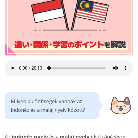
Milyen különbségek vannak az
indonéz és a maláj nyelv között?
Az
indonéz nyelv
és a
maláj nyelv
első ránézésre