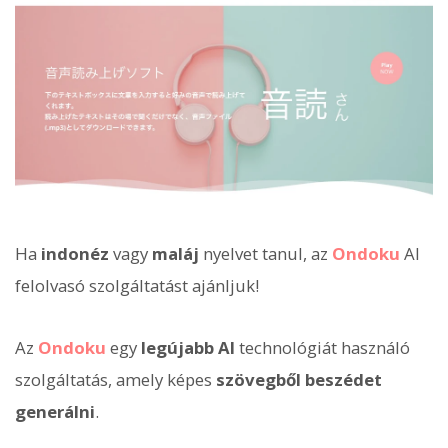
Ha
indonéz
vagy
maláj
nyelvet tanul, az
Ondoku
AI
felolvasó szolgáltatást ajánljuk!
Az
Ondoku
egy
legújabb AI
technológiát használó
szolgáltatás, amely képes
szövegből beszédet
generálni
.