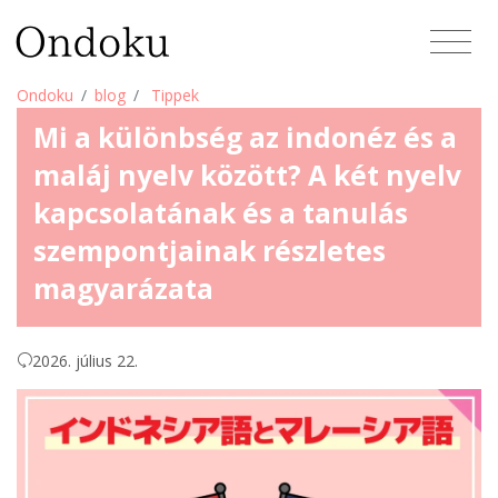
Ondoku
blog
Tippek
Mi a különbség az indonéz és a
maláj nyelv között? A két nyelv
kapcsolatának és a tanulás
szempontjainak részletes
magyarázata
2026. július 22.