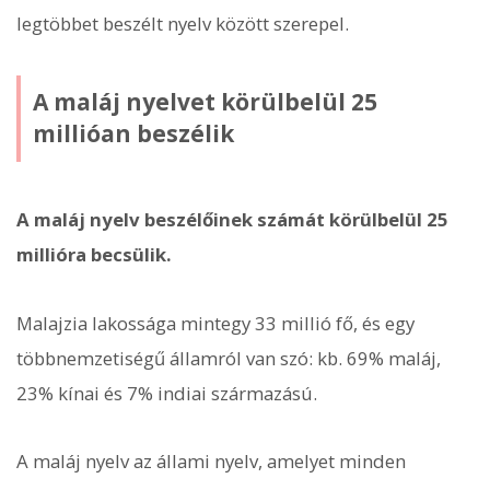
legtöbbet beszélt nyelv között szerepel.
A maláj nyelvet körülbelül 25
millióan beszélik
A maláj nyelv beszélőinek számát körülbelül 25
millióra becsülik.
Malajzia lakossága mintegy 33 millió fő, és egy
többnemzetiségű államról van szó: kb. 69% maláj,
23% kínai és 7% indiai származású.
A maláj nyelv az állami nyelv, amelyet minden