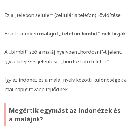
Ez a „telepon seluler” (celluláris telefon) rövidítése.
Ezzel szemben
malájul „telefon bimbit”-nek
hívják.
A „bimbit” szó a maláj nyelvben „hordozni”-t jelent,
így a kifejezés jelentése: „hordozható telefon”.
Így az indonéz és a maláj nyelv közötti különbségek a
mai napig tovább fejlődnek.
Megértik egymást az indonézek és
a malájok?