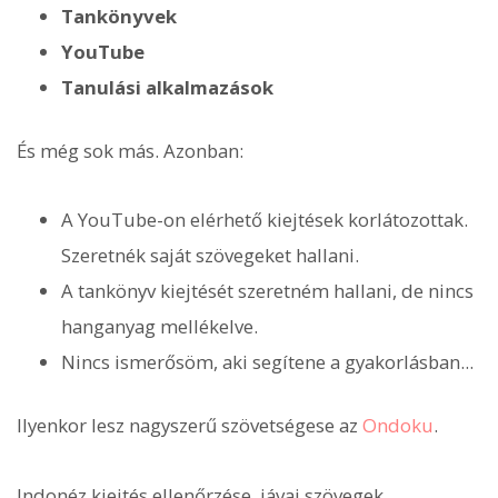
Tankönyvek
YouTube
Tanulási alkalmazások
És még sok más. Azonban:
A YouTube-on elérhető kiejtések korlátozottak.
Szeretnék saját szövegeket hallani.
A tankönyv kiejtését szeretném hallani, de nincs
hanganyag mellékelve.
Nincs ismerősöm, aki segítene a gyakorlásban...
Ilyenkor lesz nagyszerű szövetségese az
Ondoku
.
Indonéz kiejtés ellenőrzése, jávai szövegek