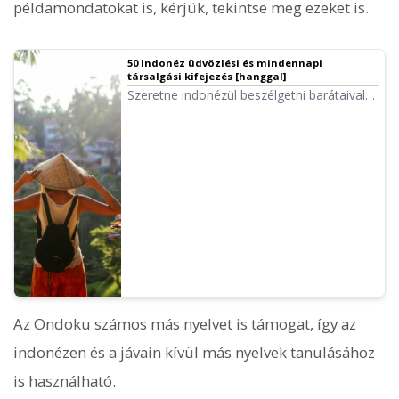
példamondatokat is, kérjük, tekintse meg ezeket is.
50 indonéz üdvözlési és mindennapi
társalgási kifejezés [hanggal]
Szeretne indonézül beszélgetni barátaival?
Megtanulná a kifejezéseket a
kommunikációhoz? Ajánljuk ezeket az
azonnal használható indonéz üdvözléseket
és mindennapi kifejezéseket különböző
szituációkra bontva.
Az Ondoku számos más nyelvet is támogat, így az
indonézen és a jávain kívül más nyelvek tanulásához
is használható.