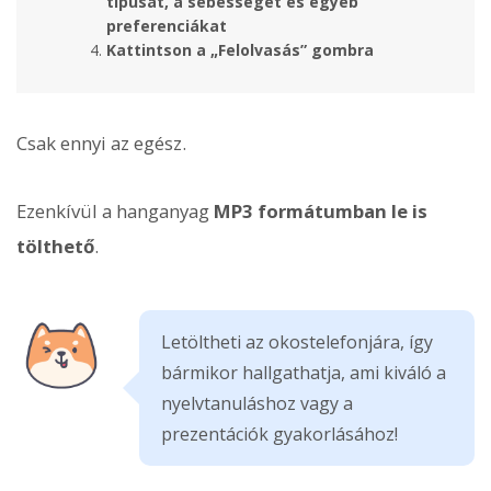
típusát, a sebességet és egyéb
preferenciákat
Kattintson a „Felolvasás” gombra
Csak ennyi az egész.
Ezenkívül a hanganyag
MP3 formátumban le is
tölthető
.
Letöltheti az okostelefonjára, így
bármikor hallgathatja, ami kiváló a
nyelvtanuláshoz vagy a
prezentációk gyakorlásához!