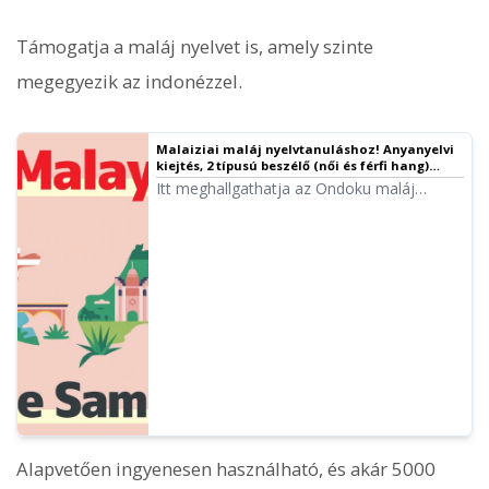
Támogatja a maláj nyelvet is, amely szinte
megegyezik az indonézzel.
Malaiziai maláj nyelvtanuláshoz! Anyanyelvi
kiejtés, 2 típusú beszélő (női és férfi hang)
kipróbálása.
Itt meghallgathatja az Ondoku maláj
nyelvű hangmintáit. Rendelkezésre állnak
női és férfi hangok is. Használja
narrációhoz, munkahelyi képzésekhez,
prezentációkhoz vagy tanuláshoz.
Alapvetően ingyenesen használható, és akár 5000