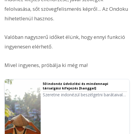
felolvasása, sőt szövegfelismerés képről... Az Ondoku
hihetetlenül hasznos.
Valóban nagyszerű időket élünk, hogy ennyi funkció
ingyenesen elérhető.
Mivel ingyenes, próbálja ki még ma!
50 indonéz üdvözlési és mindennapi
társalgási kifejezés [hanggal]
Szeretne indonézül beszélgetni barátaival?
Megtanulná a kifejezéseket a
kommunikációhoz? Ajánljuk ezeket az
azonnal használható indonéz üdvözléseket
és mindennapi kifejezéseket különböző
szituációkra bontva.