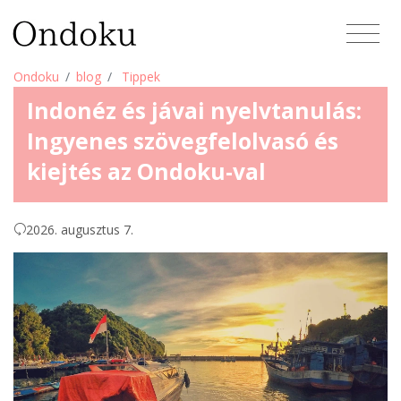
Ondoku
blog
Tippek
Indonéz és jávai nyelvtanulás:
Ingyenes szövegfelolvasó és
kiejtés az Ondoku-val
2026. augusztus 7.