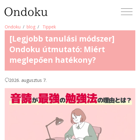
Ondoku
blog
Tippek
[Legjobb tanulási módszer]
Ondoku útmutató: Miért
meglepően hatékony?
2026. augusztus 7.