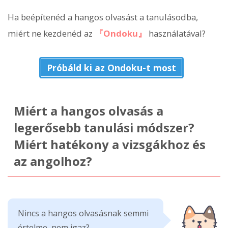
Ha beépítenéd a hangos olvasást a tanulásodba,
miért ne kezdenéd az
『Ondoku』
használatával?
Próbáld ki az Ondoku-t most
Miért a hangos olvasás a
legerősebb tanulási módszer?
Miért hatékony a vizsgákhoz és
az angolhoz?
Nincs a hangos olvasásnak semmi
értelme, nem igaz?