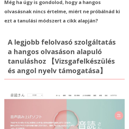
Még ha úgy is gondolod, hogy a hangos
olvasásnak nincs értelme, miért ne próbálnád ki
ezt a tanulási módszert a cikk alapján?
A legjobb felolvasó szolgáltatás
a hangos olvasáson alapuló
tanuláshoz 【Vizsgafelkészülés
és angol nyelv támogatása】