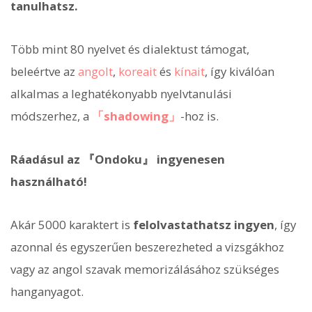
tanulhatsz.
Több mint 80 nyelvet és dialektust támogat,
beleértve az
angolt
,
koreait
és
kínait
, így kiválóan
alkalmas a leghatékonyabb nyelvtanulási
módszerhez, a
「shadowing」
-hoz is.
Ráadásul az 『Ondoku』 ingyenesen
használható!
Akár 5000 karaktert is
felolvastathatsz ingyen
, így
azonnal és egyszerűen beszerezheted a vizsgákhoz
vagy az angol szavak memorizálásához szükséges
hanganyagot.