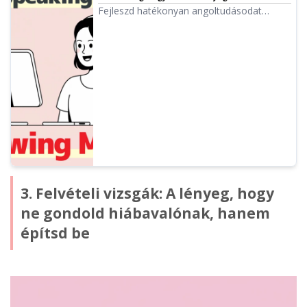
módszerek!
Fejleszd hatékonyan angoltudásodat
shadowinggal! Kezdőknek szóló útmutató a
hallásértés, kiejtés és beszédkészség
egyidejű fejlesztéséhez. Ingyenes AI
hanganyagok készítését is bemutatjuk.
3. Felvételi vizsgák: A lényeg, hogy
ne gondold hiábavalónak, hanem
építsd be