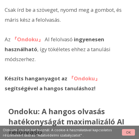
Csak írd be a szöveget, nyomd meg a gombot, és
máris kész a felolvasás.
Az
『Ondoku』
AI felolvasó
ingyenesen
használható
, így tökéletes ehhez a tanulási
módszerhez.
Készíts hanganyagot az
『Ondoku』
segítségével a hangos tanuláshoz!
Ondoku: A hangos olvasás
hatékonyságát maximalizáló AI
felolvasó
Oldalunk cookie-kat használ. A cookie-k használatával kapcsolatos
OK
részletekért lásd az
"Adatvédelmi szabályzatot"
.