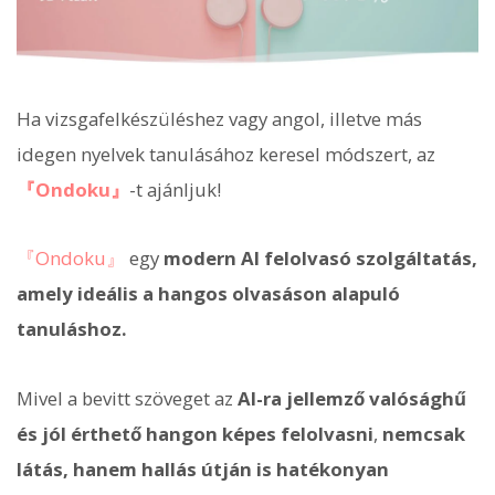
Ha vizsgafelkészüléshez vagy angol, illetve más
idegen nyelvek tanulásához keresel módszert, az
『Ondoku』
-t ajánljuk!
『Ondoku』
egy
modern AI felolvasó szolgáltatás,
amely ideális a hangos olvasáson alapuló
tanuláshoz.
Mivel a bevitt szöveget az
AI-ra jellemző valósághű
és jól érthető hangon képes felolvasni
,
nemcsak
látás, hanem hallás útján is hatékonyan