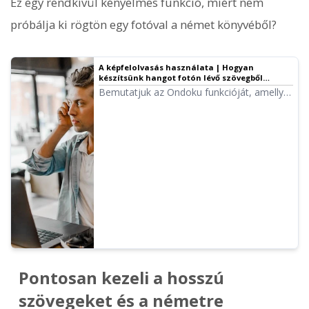
Ez egy rendkívül kényelmes funkció, miért nem
próbálja ki rögtön egy fotóval a német könyvéből?
A képfelolvasás használata | Hogyan
készítsünk hangot fotón lévő szövegből
ingyenes OCR-rel
Bemutatjuk az Ondoku funkcióját, amellyel
képek vagy fotók szövege felismerhető
(OCR) és hanggá alakítható. Ingyenesen
használható. PC-n és okostelefonon is,
csak töltsön fel egy képet, és pár
másodpercen belül elkészül a felolvasás.
Pontosan kezeli a hosszú
szövegeket és a németre