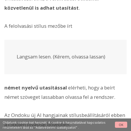
közvetlenül is adhat utasítást
.
A felolvasási stílus mezőbe írt
Langsam lesen. (Kérem, olvassa lassan)
német nyelvű utasítással
elérheti, hogy a beírt
német szöveget lassabban olvassa fel a rendszer.
Az Ondoku új AI hangjainak stílusbeállításáról ebben
Oldalunk cookie-kat használ. A cookie-k használatával kapcsolatos
a cikkben olvashat bővebben.
OK
részletekért lásd az
"Adatvédelmi szabályzatot"
.