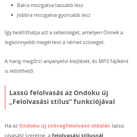
Balra mozgatva lassabb lesz
Jobbra mozgatva gyorsabb lesz
Így beállíthatja azt a sebességet, amelyen Önnek a
legkönnyebb megérteni a német szöveget.
A hang megőrzi anyanyelvi kiejtését, és MP3 fájlként
is letölthető.
Lassú felolvasás az Ondoku új
„Felolvasási stílus” funkciójával
Ha az
Ondoku új szövegfelolvasó oldalán
lassú
olvasást szeretne, a
felolvasási stílusnál