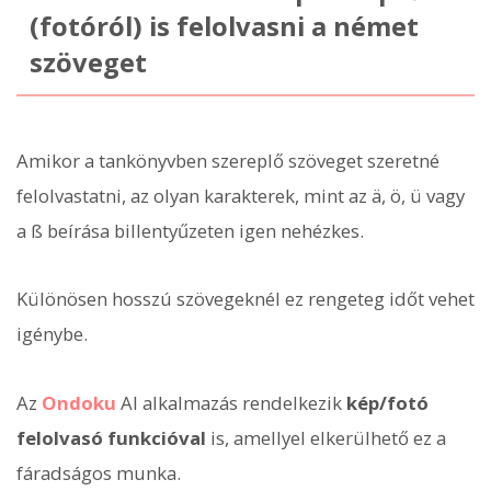
(fotóról) is felolvasni a német
szöveget
Amikor a tankönyvben szereplő szöveget szeretné
felolvastatni, az olyan karakterek, mint az ä, ö, ü vagy
a ß beírása billentyűzeten igen nehézkes.
Különösen hosszú szövegeknél ez rengeteg időt vehet
igénybe.
Az
Ondoku
AI alkalmazás rendelkezik
kép/fotó
felolvasó funkcióval
is, amellyel elkerülhető ez a
fáradságos munka.