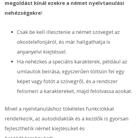
megoldást kínál ezekre a német nyelvtanulási
nehézségekre
!
Csak be kell illesztenie a német szöveget az
okostelefonjáról, és már hallgathatja is
anyanyelvi kiejtéssel.
Ha nehézkes a speciális karakterek, például az
umlautok beírása, egyszerűen töltsön fel egy
képet vagy fotót a szövegről, és a rendszer
felismeri a karaktereket, majd felolvassa azokat.
Mivel a nyelvtanuláshoz tökéletes funkciókkal
rendelkezik, az autodidakták és a kezdők is gyorsan
fejleszthetik német kiejtésüket és