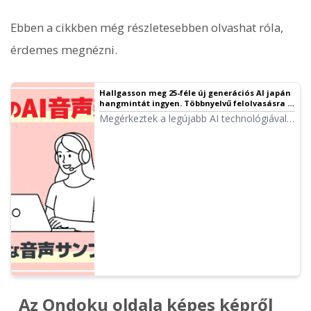
Ebben a cikkben még részletesebben olvashat róla,
érdemes megnézni.
Hallgasson meg 25-féle új generációs AI japán
hangmintát ingyen. Többnyelvű felolvasásra is
alkalmas | Ondoku szövegfelolvasó szoftver
Megérkeztek a legújabb AI technológiával
készült, érzelmekben gazdag hangokat
generáló új generációs AI hangok! Ebben a
cikkben meghallgathatja az Ondoku új AI
hangmintáit. Szabadon megadhat érzelmi
kifejezéseket, és többnyelvű felolvasásra is
lehetőség van.
Az Ondoku oldala képes képről