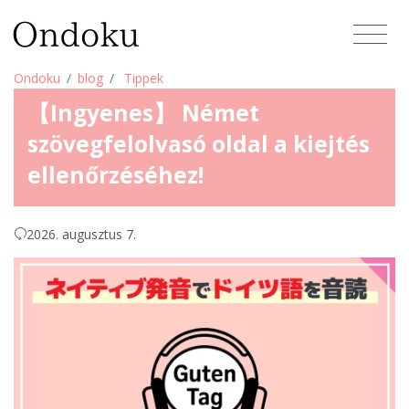
Ondoku
blog
Tippek
【Ingyenes】 Német
szövegfelolvasó oldal a kiejtés
ellenőrzéséhez!
2026. augusztus 7.