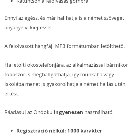
Kattintson a felolvasás gombra.
Ennyi az egész, és már hallhatja is a német szöveget
anyanyelvi kiejtéssel.
A felolvasott hangfájl MP3 formátumban letölthető.
Ha letölti okostelefonjára, az alkalmazással bármikor
többször is meghallgathatja, így munkába vagy
iskolába menet is gyakorolhatja a német hallás utáni
értést.
Ráadásul az Ondoku
ingyenesen
használható.
Regisztráció nélkül: 1000 karakter