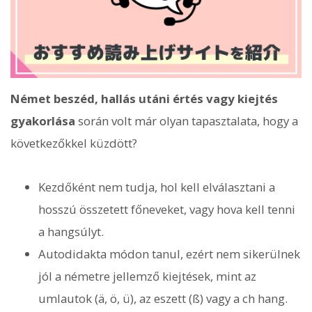
Német beszéd, hallás utáni értés vagy kiejtés
gyakorlása
során volt már olyan tapasztalata, hogy a
következőkkel küzdött?
Kezdőként nem tudja, hol kell elválasztani a
hosszú összetett főneveket, vagy hova kell tenni
a hangsúlyt.
Autodidakta módon tanul, ezért nem sikerülnek
jól a németre jellemző kiejtések, mint az
umlautok (ä, ö, ü), az eszett (ß) vagy a ch hang.