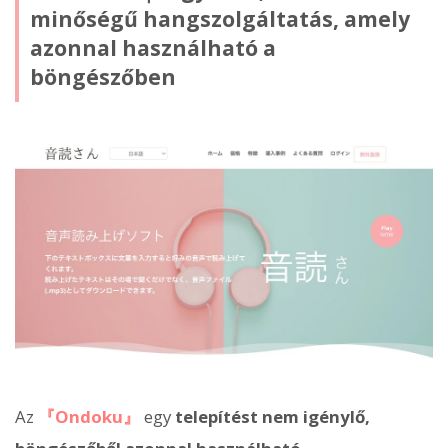
minőségű hangszolgáltatás, amely
azonnal használható a
böngészőben
Az
『Ondoku』
egy
telepítést nem igénylő,