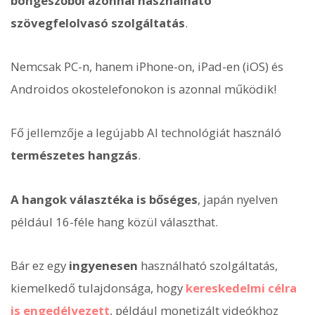
böngészőből azonnal használható
szövegfelolvasó szolgáltatás
.
Nemcsak PC-n, hanem iPhone-on, iPad-en (iOS) és
Androidos okostelefonokon is azonnal működik!
Fő jellemzője a legújabb AI technológiát használó
természetes hangzás
.
A hangok választéka is bőséges
, japán nyelven
például 16-féle hang közül választhat.
Bár ez egy
ingyenesen
használható szolgáltatás,
kiemelkedő tulajdonsága, hogy
kereskedelmi célra
is engedélyezett
, például monetizált videókhoz