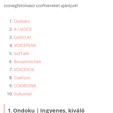
szövegfelolvasó szoftvereket ajánljuk!
Ondoku
A.I.VOICE
CeVIO AI
VOICEPEAK
SofTalk
Bouyomichan
VOICEVOX
CoeFont
COEIROINK
Yukumo!
1. Ondoku｜Ingyenes, kiváló