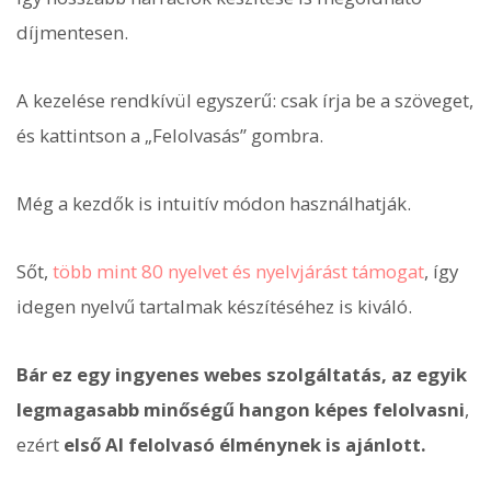
díjmentesen.
A kezelése rendkívül egyszerű: csak írja be a szöveget,
és kattintson a „Felolvasás” gombra.
Még a kezdők is intuitív módon használhatják.
Sőt,
több mint 80 nyelvet és nyelvjárást támogat
, így
idegen nyelvű tartalmak készítéséhez is kiváló.
Bár ez egy ingyenes webes szolgáltatás, az egyik
legmagasabb minőségű hangon képes felolvasni
,
ezért
első AI felolvasó élménynek is ajánlott.