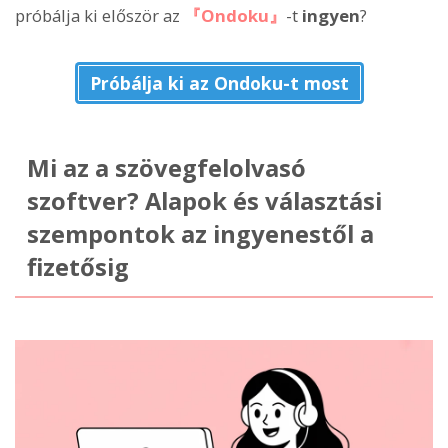
próbálja ki először az
『Ondoku』
-t
ingyen
?
Próbálja ki az Ondoku-t most
Mi az a szövegfelolvasó
szoftver? Alapok és választási
szempontok az ingyenestől a
fizetősig