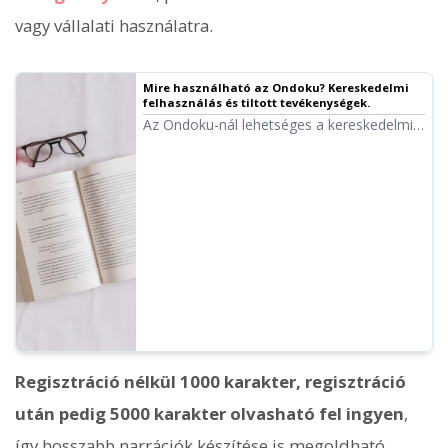
vagy vállalati használatra.
Mire használható az Ondoku? Kereskedelmi
felhasználás és tiltott tevékenységek.
Az Ondoku-nál lehetséges a kereskedelmi
célú felhasználás. Legyen szó
magánszemélyről vagy jogi személyről,
minden olyan használat kereskedelmi
célúnak minősül, amelynek célja közvetlen
vagy közvetett anyagi haszonszerzés.
Kérjük, vegye figyelembe a tiltott
tevékenységeket is. Ebben a cikkben
bemutatjuk...
Regisztráció nélkül 1000 karakter, regisztráció
után pedig 5000 karakter olvasható fel ingyen
,
így hosszabb narrációk készítése is megoldható