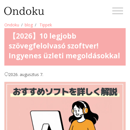
Ondoku
blog
Tippek
【2026】10 legjobb
szövegfelolvasó szoftver!
Ingyenes üzleti megoldásokkal
2026. augusztus 7.