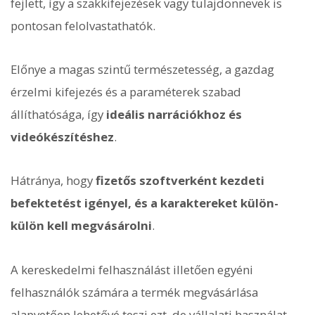
fejlett, így a szakkifejezések vagy tulajdonnevek is
pontosan felolvastathatók.
Előnye a magas szintű természetesség, a gazdag
érzelmi kifejezés és a paraméterek szabad
állíthatósága, így
ideális narrációkhoz és
videókészítéshez
.
Hátránya, hogy
fizetős szoftverként kezdeti
befektetést igényel, és a karaktereket külön-
külön kell megvásárolni
.
A kereskedelmi felhasználást illetően egyéni
felhasználók számára a termék megvásárlása
alapvetően lehetővé teszi ezt, de vállalati használat