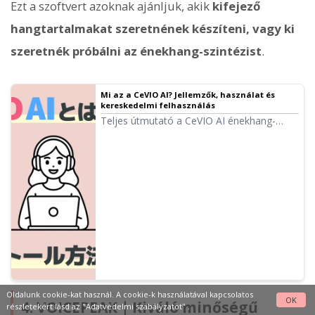
Ezt a szoftvert azoknak ajánljuk, akik
kifejező
hangtartalmakat szeretnének készíteni, vagy ki
szeretnék próbálni az énekhang-szintézist
.
Mi az a CeVIO AI? Jellemzők, használat és
kereskedelmi felhasználás
Teljes útmutató a CeVIO AI énekhang-
szintetizálóhoz. Kezdőknek szóló ismertető
a népszerű karakterekről (pl. Sato Sasara,
Suzuki Tsudumi), a vásárlás módjáról és a
kereskedelmi felhasználásról.
Oldalunk cookie-kat használ. A cookie-k használatával kapcsolatos
OK
4. VOICEPEAK｜Kiváló minőségű
részletekért lásd az
"Adatvédelmi szabályzatot"
.