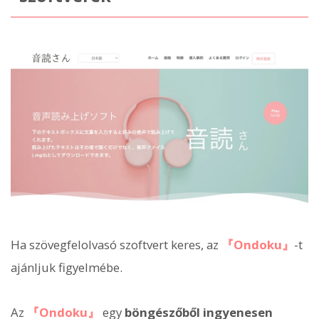
Ha szövegfelolvasó szoftvert keres, az
『Ondoku』
-t
ajánljuk figyelmébe.
Az
『Ondoku』
egy
böngészőből ingyenesen