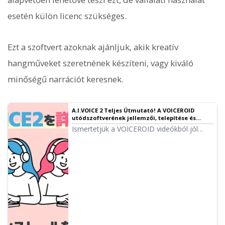
esetén külön licenc szükséges.
Ezt a szoftvert azoknak ajánljuk, akik kreatív
hangműveket szeretnének készíteni, vagy kiváló
minőségű narrációt keresnek.
A.I.VOICE 2 Teljes Útmutató! A VOICEROID
utódszoftverének jellemzői, telepítése és
használata
Ismertetjük a VOICEROID videókból jól
ismert Kotonoha Akane/Aoi és Yuzuki
Yukari hangokat kínáló A.I.VOICE 2
jellemzőit és használatát. Részletesen
bemutatjuk a telepítéstől a
hangexportálásig tartó folyamatot.