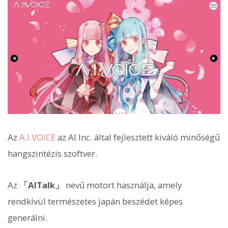
Az
A.I.VOICE
az AI Inc. által fejlesztett kiváló minőségű
hangszintézis szoftver.
Az
「AITalk」
nevű motort használja, amely
rendkívül természetes japán beszédet képes
generálni.