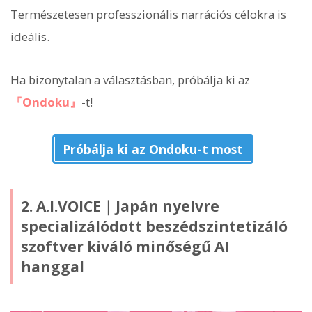
Természetesen professzionális narrációs célokra is
ideális.
Ha bizonytalan a választásban, próbálja ki az
『Ondoku』
-t!
Próbálja ki az Ondoku-t most
2. A.I.VOICE｜Japán nyelvre
specializálódott beszédszintetizáló
szoftver kiváló minőségű AI
hanggal