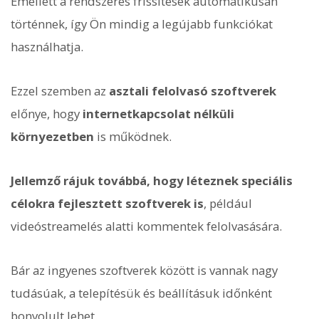
Emellett a rendszeres frissítések automatikusan
történnek, így Ön mindig a legújabb funkciókat
használhatja.
Ezzel szemben az
asztali felolvasó szoftverek
előnye, hogy
internetkapcsolat nélküli
környezetben
is működnek.
Jellemző rájuk továbbá, hogy léteznek speciális
célokra fejlesztett szoftverek is
, például
videóstreamelés alatti kommentek felolvasására.
Bár az ingyenes szoftverek között is vannak nagy
tudásúak, a telepítésük és beállításuk időnként
bonyolult lehet.