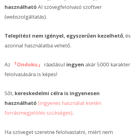
használható
AI szövegfelolvasó szoftver
(webszolgáltatás).
Telepítést nem igényel, egyszerűen kezelhető
, és
azonnal használatba vehető.
Az
『Ondoku』
ráadásul
ingyen
akár 5000 karakter
felolvasására is képes!
Sőt,
kereskedelmi célra is ingyenesen
használható
(ingyenes használat esetén
forrásmegjelölés szükséges)
.
Ha szöveget szeretne felolvastatni, miért nem