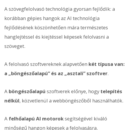
A szövegfelolvasó technológia gyorsan fejlődik: a
korábban gépies hangok az AI technológia
fejlődésének köszönhetően mára természetes
hanglejtéssel és kiejtéssel képesek felolvasni a
szöveget.
A felolvasó szoftvereknek alapvetően
két típusa van:
a „böngészőalapú” és az „asztali” szoftver
.
A
böngészőalapú
szoftverek előnye, hogy
telepítés
nélkül
, közvetlenül a webböngészőből használhatók.
A
felhőalapú AI motorok
segítségével kiváló
minőségű hangon képesek a felolvasásra.