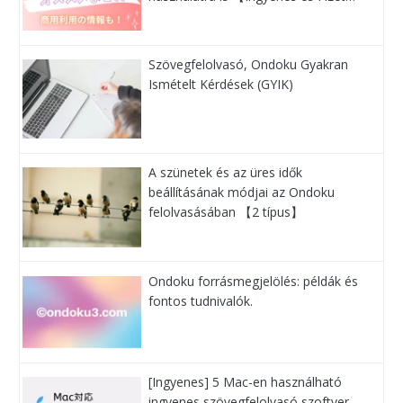
Szövegfelolvasó, Ondoku Gyakran
Ismételt Kérdések (GYIK)
A szünetek és az üres idők
beállításának módjai az Ondoku
felolvasásában 【2 típus】
Ondoku forrásmegjelölés: példák és
fontos tudnivalók.
[Ingyenes] 5 Mac-en használható
ingyenes szövegfelolvasó szoftver