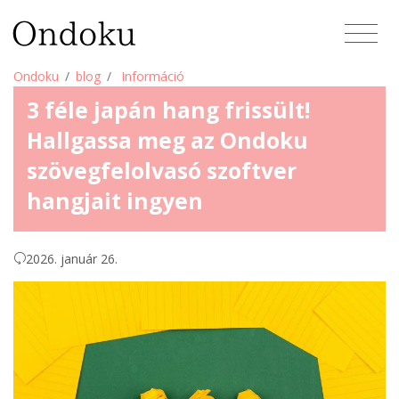
Ondoku
blog
Információ
3 féle japán hang frissült!
Hallgassa meg az Ondoku
szövegfelolvasó szoftver
hangjait ingyen
2026. január 26.