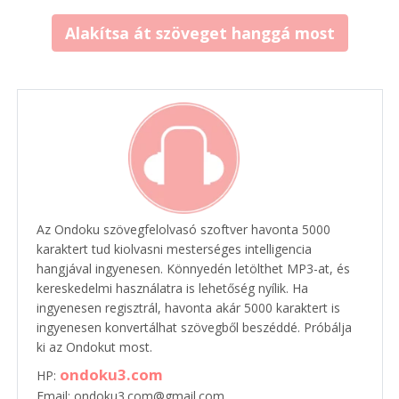
Alakítsa át szöveget hanggá most
Az Ondoku szövegfelolvasó szoftver havonta 5000
karaktert tud kiolvasni mesterséges intelligencia
hangjával ingyenesen. Könnyedén letölthet MP3-at, és
kereskedelmi használatra is lehetőség nyílik. Ha
ingyenesen regisztrál, havonta akár 5000 karaktert is
ingyenesen konvertálhat szövegből beszéddé. Próbálja
ki az Ondokut most.
ondoku3.com
HP:
Email: ondoku3.com@gmail.com