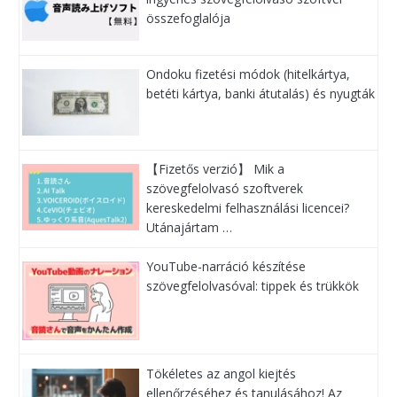
összefoglalója
Ondoku fizetési módok (hitelkártya,
betéti kártya, banki átutalás) és nyugták
【Fizetős verzió】 Mik a
szövegfelolvasó szoftverek
kereskedelmi felhasználási licencei?
Utánajártam …
YouTube-narráció készítése
szövegfelolvasóval: tippek és trükkök
Tökéletes az angol kiejtés
ellenőrzéséhez és tanulásához! Az