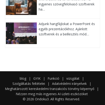
ingyenes szövegfelolvasó szoftverek
ha…
Adjunk hangfájlokat a PowerPoint és
egyéb prezentációkhoz. Ajánlott
szoftverek és a beillesztés mód…
blog
|
GYIK
|
Funkció
|
vizsgálat
|
Szolgáltatás feltételei
|
Adatvédelmi irányelvek
|
Meghatározott kereskedelmi tranzakciós törvény képernyő
|
Nézzen meg más ingyenes AI üzleti eszközöket
© 2026 Ondoku3. All Rights Reserved.