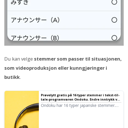
Du kan velge
stemmer som passer til situasjonen,
som videoproduksjon eller kunngjøringer i
butikk
.
Prøvelytt gratis på 16 typer stemmer i tekst-til-
tale-programvaren Ondoku. Endre inntrykk ved
å justere tonehøyde
Ondoku har 16 typer japanske stemmer.
Selvfølgelig finnes både mannsstemmer og
kvinnestemmer. Vi har gjort det mulig å
prøvelytte til 8 ofte brukte japanske
stemmer, samt stemmer der tonehøyden