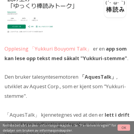
Opplesing 「Yukkuri Bouyomi Talk」
er en
app som
kan lese opp tekst med såkalt "Yukkuri-stemme"
.
Den bruker talesyntesemotoren
「AquesTalk」
,
utviklet av Aquest Corp., som er kjent som "Yukkuri-
stemme".
「AquesTalk」 kjennetegnes ved at den er
lett i drift
og har
liten nedlastingsstørrelse
, selv om
Nettstedet vårt bruker informasjonskapsler. Se
"Personvernregler"
for
OK
detaljer om bruken av informasjonskapsler.
stemmen ikke er realistisk.