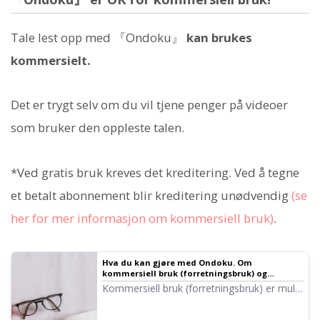
Tale lest opp med 『Ondoku』
kan brukes
kommersielt.
Det er trygt selv om du vil tjene penger på videoer
som bruker den oppleste talen.
*Ved gratis bruk kreves det kreditering. Ved å tegne
et betalt abonnement blir kreditering unødvendig
(se
her for mer informasjon om kommersiell bruk)
.
Hva du kan gjøre med Ondoku. Om
kommersiell bruk (forretningsbruk) og
forbudte handlinger.
Kommersiell bruk (forretningsbruk) er mulig
med Ondoku. Uavhengig av om du er en
privatperson eller en juridisk enhet, er bruk