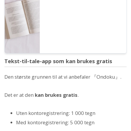
med det formål å oppnå økonomisk
gevinst direkte eller indirekte, kommersiell
bruk. Vær imidlertid oppmerksom på at
Ondoku har fastsatt forbudte handlinger.
Denne gangen vil vi se på hva du kan og
ikke kan gjøre med Ondoku...
Tekst-til-tale-app som kan brukes gratis
Den største grunnen til at vi anbefaler 『Ondoku』.
Det er at den
kan brukes gratis
.
Uten kontoregistrering: 1 000 tegn
Med kontoregistrering: 5 000 tegn