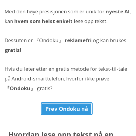
Med den høye presisjonen som er unik for
nyeste AI
,
kan
hvem som helst enkelt
lese opp tekst.
Dessuten er 『Ondoku』
reklamefri
og kan brukes
gratis
!
Hvis du leter etter en gratis metode for tekst-til-tale
på Android-smarttelefon, hvorfor ikke prøve
『Ondoku』
gratis?
Prøv Ondoku nå
Hvordan lese opp tekst på en