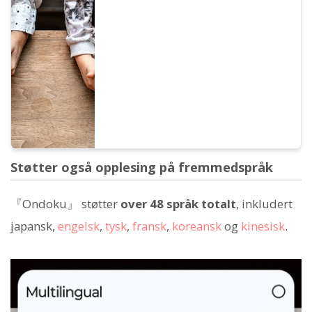
Forklaring med bilder. Vi vil introdusere
spesifikke eksempler på hvilke formål
samtalefunksjonen kan brukes til.
Støtter også opplesing på fremmedspråk
『Ondoku』 støtter
over 48 språk totalt
, inkludert
japansk,
engelsk
,
tysk
,
fransk
,
koreansk
og
kinesisk
.