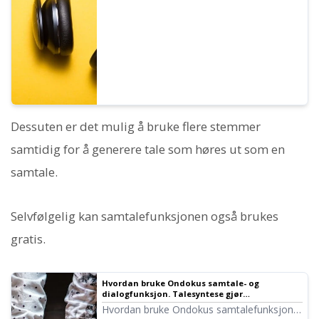
er justert.
Dessuten er det mulig å bruke flere stemmer
samtidig for å generere tale som høres ut som en
samtale.
Selvfølgelig kan samtalefunksjonen også brukes
gratis.
Hvordan bruke Ondokus samtale- og
dialogfunksjon. Talesyntese gjør
lyttemateriell og langtekstoppretting mer
Hvordan bruke Ondokus samtalefunksjon!
praktisk!