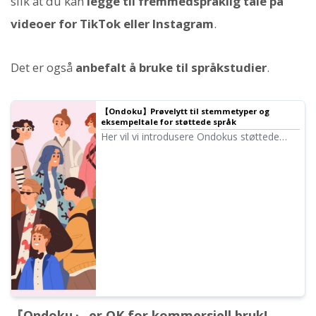
slik at du kan
legge til fremmedspråklig tale på
videoer for TikTok eller Instagram
.
Det er også
anbefalt å bruke til språkstudier
.
【Ondoku】Prøvelytt til stemmetyper og
eksempeltale for støttede språk
Her vil vi introdusere Ondokus støttede
språk og eksempeltale.
『Ondoku』 er OK for kommersiell bruk!