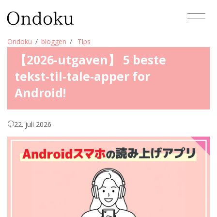
Ondoku
bloggen
Tips
【2026-utgaven】 5 beste
tekst-til-tale-apper for
Android!
22. juli 2026