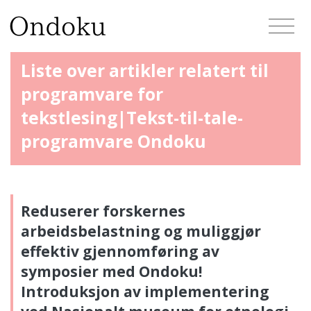
Liste over artikler relatert til
programvare for
tekstlesing|Tekst-til-tale-
programvare Ondoku
Reduserer forskernes
arbeidsbelastning og muliggjør
effektiv gjennomføring av
symposier med Ondoku!
Introduksjon av implementering