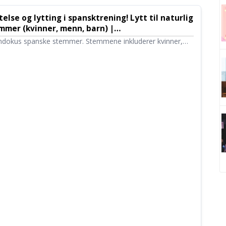
else og lytting i spansktrening! Lytt til naturlig
emmer (kvinner, menn, barn) |
sprogramvare Ondoku
 Ondokus spanske stemmer. Stemmene inkluderer kvinner,
m til narrasjon, jobbtrening, presentasjoner eller læring.