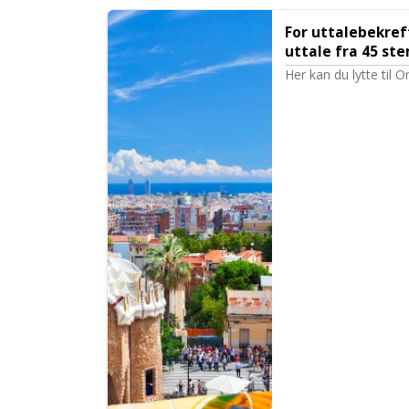
For uttalebekreft
uttale fra 45 st
Tekstopplesing
Her kan du lytte til
menn og barn. Bruk de