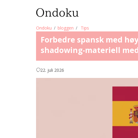
Ondoku
bloggen
Tips
Forbedre spansk med høy
shadowing-materiell med 
22. juli 2026