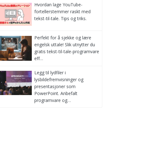
Hvordan lage YouTube-
fortellerstemmer raskt med
tekst-til-tale. Tips og triks.
Perfekt for å sjekke og lære
engelsk uttale! Slik utnytter du
gratis tekst-til-tale-programvare
eff…
Legg til lydfiler i
lysbildefremvisninger og
presentasjoner som
PowerPoint. Anbefalt
programvare og…