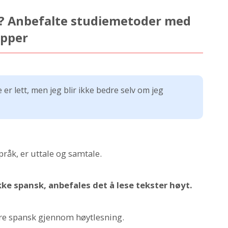
g? Anbefalte studiemetoder med
apper
e er lett, men jeg blir ikke bedre selv om jeg
pråk, er uttale og samtale.
akke spansk, anbefales det å lese tekster høyt.
ere spansk gjennom høytlesning.