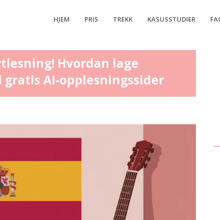
HJEM
PRIS
TREKK
KASUSSTUDIER
FA
tlesning! Hvordan lage
gratis AI-opplesningssider