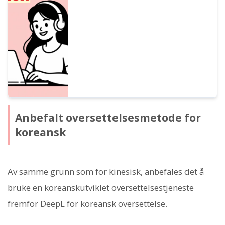
toner. Sammenligner 5
oversettelsestjenester og 7
opplesningstjenester, og introduserer
fremgangsmåten for å oversette, kopiere
og spille av japansk tekst. Bruksområdet er
annerledes enn sanntidsoversettelse med
taleinngang.
Anbefalt oversettelsesmetode for
koreansk
Av samme grunn som for kinesisk, anbefales det å
bruke en koreanskutviklet oversettelsestjeneste
fremfor DeepL for koreansk oversettelse.