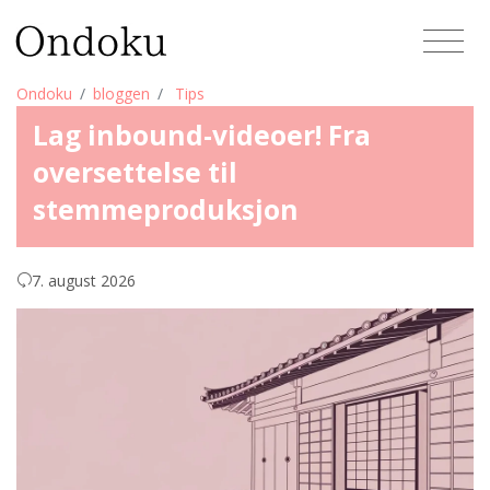
Ondoku
bloggen
Tips
Lag inbound-videoer! Fra
oversettelse til
stemmeproduksjon
7. august 2026