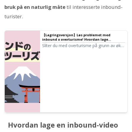
bruk på en naturlig måte
til interesserte inbound-
turister.
【Lagringsversjon】Løs problemet med
inbound x overturisme! Hvordan lage
flerspråklig veiledning med de nyeste AI-
Sliter du med overturisme på grunn av økt
verktøyene
antall inbound-turister? Denne artikkelen
forklarer grundig hvordan du lager
flerspråklig veiledning gratis ved hjelp av AI-
teknologi, samt spesifikke tiltak for
turistmål. Vi introduserer en praktisk guide
du kan starte med med en gang.
Hvordan lage en inbound-video