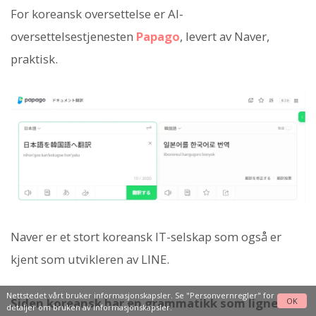
For koreansk oversettelse er AI-
oversettelsestjenesten
Papago
, levert av Naver,
praktisk.
Naver er et stort koreansk IT-selskap som også er
kjent som utvikleren av LINE.
Nettstedet vårt bruker informasjonskapsler. Se
"Personvernregler"
for
Siden koreansk har en grammatikk som ligner
OK
detaljer om bruken av informasjonskapsler.