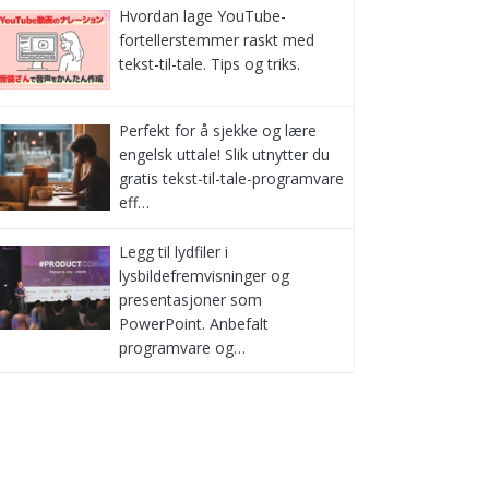
Hvordan lage YouTube-
fortellerstemmer raskt med
tekst-til-tale. Tips og triks.
Perfekt for å sjekke og lære
engelsk uttale! Slik utnytter du
gratis tekst-til-tale-programvare
eff…
Legg til lydfiler i
lysbildefremvisninger og
presentasjoner som
PowerPoint. Anbefalt
programvare og…