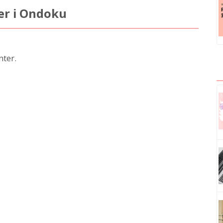
er i Ondoku
ter.