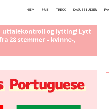
HJEM
PRIS
TREKK
KASUSSTUDIER
FA
 uttalekontroll og lytting! Lytt
 fra 28 stemmer – kvinne-,