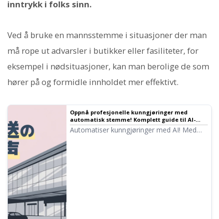
inntrykk i folks sinn.
Ved å bruke en mannsstemme i situasjoner der man
må rope ut advarsler i butikker eller fasiliteter, for
eksempel i nødsituasjoner, kan man berolige de som
hører på og formidle innholdet mer effektivt.
Oppnå profesjonelle kunngjøringer med
automatisk stemme! Komplett guide til AI-
annonsering | Ondoku
Automatiser kunngjøringer med AI! Med
Ondoku kan du lage automatiske stemmer
på nivå med profesjonelle narratorer gratis.
Støtter flere språk for internasjonale
besøkende. Bidrar også til
kostnadsreduksjon gjennom effektivisering!