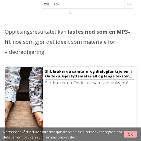
Opplesingsresultatet kan
lastes ned som en MP3-
fil
, noe som gjør det ideelt som materiale for
videoredigering.
Slik bruker du samtale- og dialogfunksjonen i
Ondoku. Gjør lyttemateriell og lange tekster
mer praktiske med talesyntese! | Ondoku
Slik bruker du Ondokus samtalefunksjon! Vi
forklarer hvordan du bruker
samtalefunksjonen med bilder, og gir
konkrete eksempler på hva den kan brukes
til.
Nettstedet vårt bruker informasjonskapsler. Se
"Personvernregler"
for
OK
detaljer om bruken av informasjonskapsler.