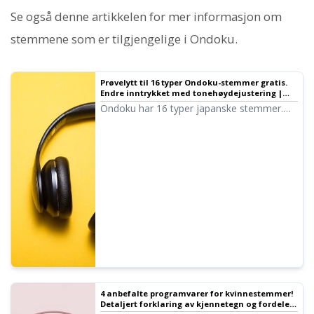
Se også denne artikkelen for mer informasjon om
stemmene som er tilgjengelige i Ondoku.
Prøvelytt til 16 typer Ondoku-stemmer gratis.
Endre inntrykket med tonehøydejustering |
Ondoku
Ondoku har 16 typer japanske stemmer.
Selvfølgelig finnes både manns- og
kvinnestemmer. Vi har gjort det mulig å
prøvelytte til 8 ofte brukte japanske
stemmer, samt hvordan de høres ut når
tonehøyden justeres.
4 anbefalte programvarer for kvinnestemmer!
Detaljert forklaring av kjennetegn og fordeler