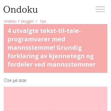
Ondoku
bloggen
Tips
4 utvalgte tekst-til-tale-
programvarer med
mannsstemme! Grundig
forklaring av kjennetegn og
fordeler ved mannsstemmer
24. juli 2026