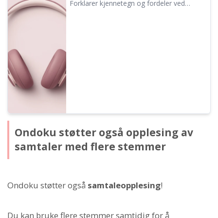
| Ondoku
Forklarer kjennetegn og fordeler ved
kvinnestemmer, samt anbefalte
programvarer og nettsteder for opplesing.
Vi presenterer også eksempler på anbefalte
kvinnestemmer.
Ondoku støtter også opplesing av
samtaler med flere stemmer
Ondoku støtter også
samtaleopplesing
!
Du kan bruke flere stemmer samtidig for å