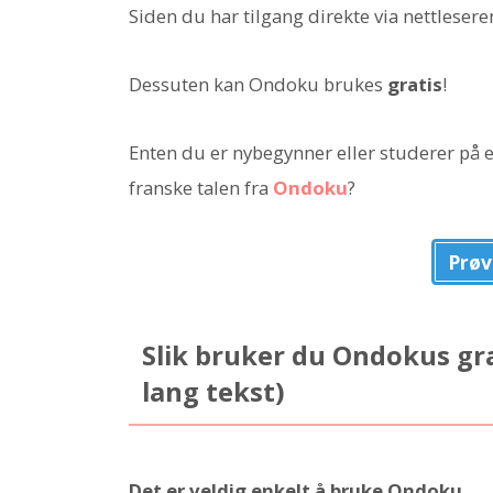
Siden du har tilgang direkte via nettlesere
Dessuten kan Ondoku brukes
gratis
!
Enten du er nybegynner eller studerer på e
franske talen fra
Ondoku
?
Prøv
Slik bruker du Ondokus gra
lang tekst)
Det er veldig enkelt å bruke Ondoku.