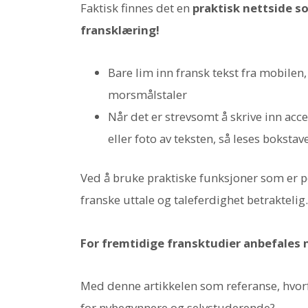
Faktisk finnes det en
praktisk nettside s
fransklæring!
Bare lim inn fransk tekst fra mobilen
morsmålstaler
Når det er strevsomt å skrive inn acc
eller foto av teksten, så leses bokstav
Ved å bruke praktiske funksjoner som er p
franske uttale og taleferdighet betraktelig.
For fremtidige fransktudier anbefales ne
Med denne artikkelen som referanse, hvorf
for nybegynnere og selvstuderende?