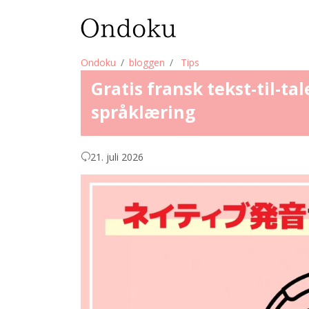
Ondoku
bloggen
Tips
Gratis fransk tekst-til-tal
språklæring
21. juli 2026