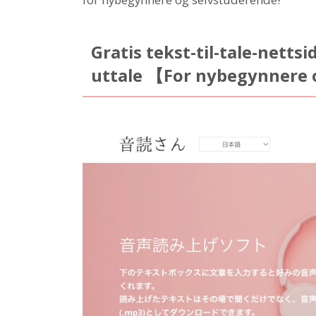
Gratis tekst-til-tale-netts
uttale 【For nybegynnere