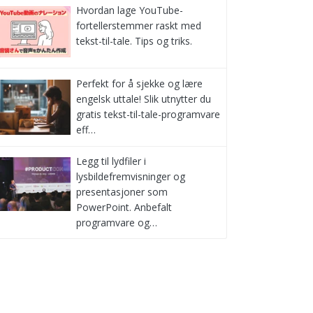
Hvordan lage YouTube-
fortellerstemmer raskt med
tekst-til-tale. Tips og triks.
Perfekt for å sjekke og lære
engelsk uttale! Slik utnytter du
gratis tekst-til-tale-programvare
eff…
Legg til lydfiler i
lysbildefremvisninger og
presentasjoner som
PowerPoint. Anbefalt
programvare og…