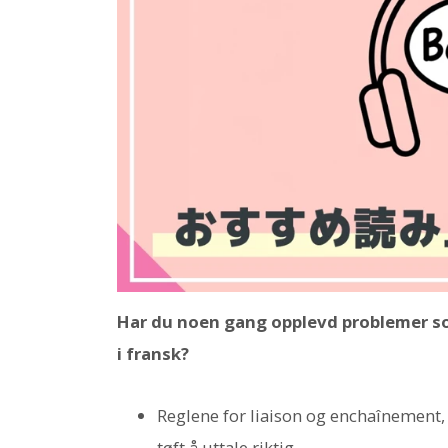
Har du noen gang opplevd problemer som
i fransk?
Reglene for liaison og enchaînement,
tøft å uttale riktig