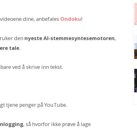
-videoene dine, anbefales
Ondoku
!
 bruker den
nyeste AI-stemmesyntesemotoren
,
ere tale
.
are ved å skrive inn tekst.
ygt tjene penger på YouTube.
innlogging
, så hvorfor ikke prøve å lage