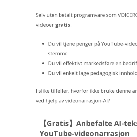
Selv uten betalt programvare som VOICERO
videoer
gratis
.
Du vil tjene penger på YouTube-videoe
stemme
Du vil effektivt markedsføre en bedrif
Du vil enkelt lage pedagogisk innhold
I slike tilfeller, hvorfor ikke bruke denn
ved hjelp av videonarrasjon-AI?
【Gratis】Anbefalte AI-tekst
YouTube-videonarrasjon