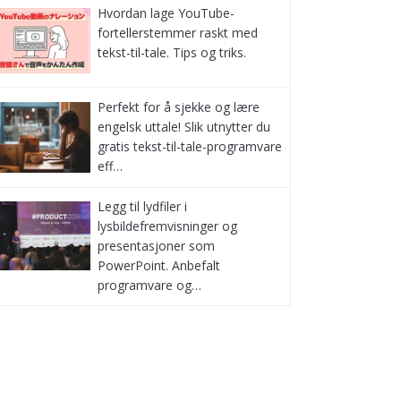
Hvordan lage YouTube-
fortellerstemmer raskt med
tekst-til-tale. Tips og triks.
Perfekt for å sjekke og lære
engelsk uttale! Slik utnytter du
gratis tekst-til-tale-programvare
eff…
Legg til lydfiler i
lysbildefremvisninger og
presentasjoner som
PowerPoint. Anbefalt
programvare og…