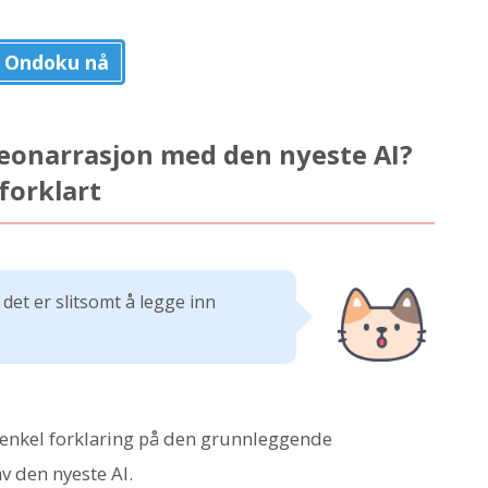
 Ondoku nå
eonarrasjon med den nyeste AI?
orklart
 det er slitsomt å legge inn
 en enkel forklaring på den grunnleggende
 den nyeste AI.