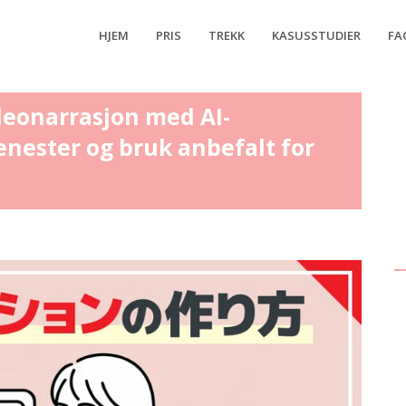
HJEM
PRIS
TREKK
KASUSSTUDIER
FA
deonarrasjon med AI-
enester og bruk anbefalt for