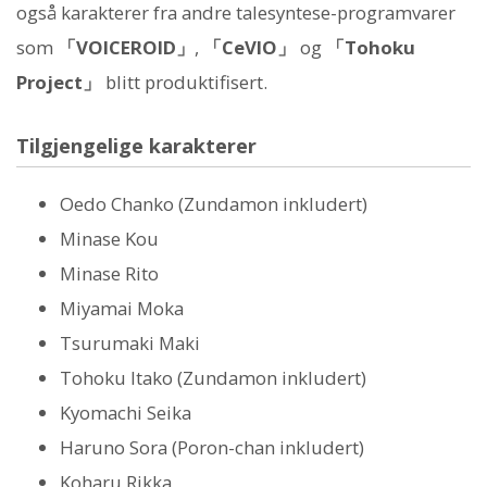
også karakterer fra andre talesyntese-programvarer
som
「VOICEROID」
,
「CeVIO」
og
「Tohoku
Project」
blitt produktifisert.
Tilgjengelige karakterer
Oedo Chanko (Zundamon inkludert)
Minase Kou
Minase Rito
Miyamai Moka
Tsurumaki Maki
Tohoku Itako (Zundamon inkludert)
Kyomachi Seika
Haruno Sora (Poron-chan inkludert)
Koharu Rikka