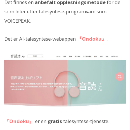
Det finnes en
anbefalt opplesningsmetode
for de
som leter etter talesyntese-programvare som
VOICEPEAK.
Det er AI-talesyntese-webappen
『Ondoku』
.
『Ondoku』
er en
gratis
talesyntese-tjeneste.