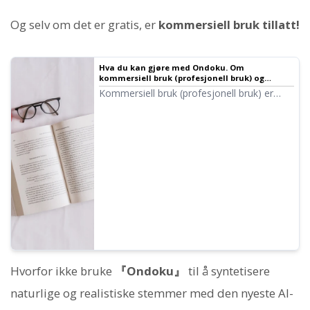
Og selv om det er gratis, er
kommersiell bruk tillatt!
Hva du kan gjøre med Ondoku. Om
kommersiell bruk (profesjonell bruk) og
forbudte handlinger.
Kommersiell bruk (profesjonell bruk) er
mulig med Ondoku. Enten du er en
privatperson eller en bedrift, regnes bruk
med det formål å oppnå direkte eller
indirekte økonomisk vinning som
kommersiell bruk. Vær imidlertid
oppmerksom på at Ondoku har fastsatte
forbudte handlinger. Denne gangen
forklarer vi hva du kan og ikke kan gjøre
med Ondoku...
Hvorfor ikke bruke
『Ondoku』
til å syntetisere
naturlige og realistiske stemmer med den nyeste AI-