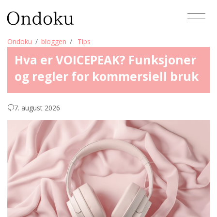
Ondoku
bloggen
Tips
Hva er VOICEPEAK? Funksjoner
og regler for kommersiell bruk
7. august 2026