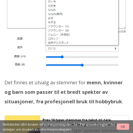
Det finnes et utvalg av stemmer for
menn, kvinner
og barn som passer til et bredt spekter av
situasjoner, fra profesjonell bruk til hobbybruk
.
Prøv 16 typer stemmer fra tekst-til-tale-
Nettstedet vårt bruker informasjonskapsler. Se
"Personvernregler"
for
programvaren Ondoku gratis. Endre inntrykket
OK
med tonehøydeforandringer
detaljer om bruken av informasjonskapsler.
Ondoku har 16 typer japanske stemmer.