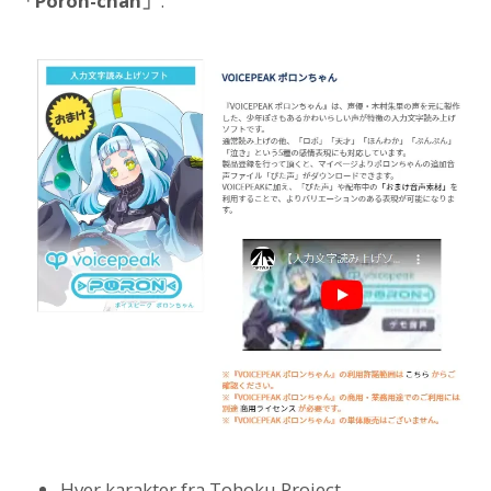
「Poron-chan」
.
Hver karakter fra Tohoku Project