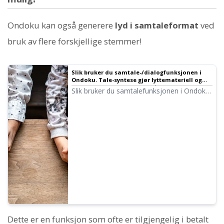
Ondoku kan også generere
lyd i samtaleformat
ved
bruk av flere forskjellige stemmer!
Slik bruker du samtale-/dialogfunksjonen i
Ondoku. Tale-syntese gjør lyttemateriell og
lange tekster mer praktisk!｜Tekst-til-tale-
Slik bruker du samtalefunksjonen i Ondoku!
programvare Ondoku
Vi forklarer hvordan du bruker
samtalefunksjonen med bilder og gir
konkrete eksempler på hva den kan brukes
til.
Dette er en funksjon som ofte er tilgjengelig i betalt