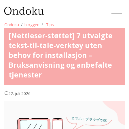
Ondoku
bloggen
Tips
[Nettleser-støttet] 7 utvalgte
tekst-til-tale-verktøy uten
behov for installasjon –
Bruksanvisning og anbefalte
tjenester
22. juli 2026