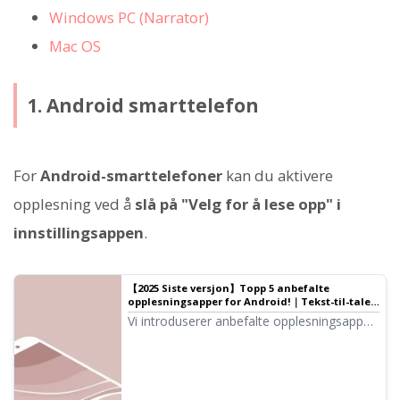
Windows PC (Narrator)
Mac OS
1. Android smarttelefon
For
Android-smarttelefoner
kan du aktivere
opplesning ved å
slå på "Velg for å lese opp" i
innstillingsappen
.
【2025 Siste versjon】Topp 5 anbefalte
opplesningsapper for Android!｜Tekst-til-tale-
programvare Ondoku
Vi introduserer anbefalte opplesningsapper
for Android-smarttelefoner. Vi forklarer
også de innebygde
opplesningsfunksjonene i Android.