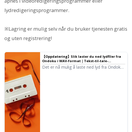
åpnes i videoredigeringsprogrammer eller
lydredigeringsprogrammer.
※Lagring er mulig selv når du bruker tjenesten gratis
og uten registrering!
【Oppdatering】Slik laster du ned lydfiler fra
Ondoku i WAV-format｜Tekst-til-tale-
programvare Ondoku
Det er nå mulig å laste ned lyd fra Ondoku i
WAV-format! Men du kan ikke laste ned i
WAV-format bare ved å trykke på den
vanlige knappen. Vi forklarer hvordan du
laster ned i WAV-format og hvordan det
kan brukes.