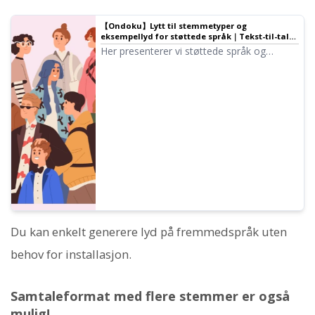
【Ondoku】Lytt til stemmetyper og
eksempellyd for støttede språk｜Tekst-til-tale-
programvare Ondoku
Her presenterer vi støttede språk og
eksempellyd for Ondoku.
Du kan enkelt generere lyd på fremmedspråk uten
behov for installasjon.
Samtaleformat med flere stemmer er også
mulig!