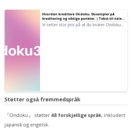
Hvordan kreditere Ondoku. Eksempler på
kreditering og viktige punkter.｜Tekst-til-tale-
programvare Ondoku
Vi setter stor pris på at du bruker Ondoku
gratis. Men ved gratis bruk er kreditering
obligatorisk. Vi har fått spørsmål om
hvordan man konkret skal kreditere. Her
forklarer vi hvordan du krediterer ved gratis
bruk av Ondoku.
Støtter også fremmedspråk
『Ondoku』 støtter
48 forskjellige språk
, inkludert
japansk og engelsk.