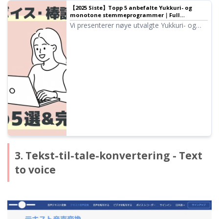
【2025 Siste】Topp 5 anbefalte Yukkuri- og
monotone stemmeprogrammer｜Full
sammenligning av PC- og mobilapper｜Tekst-
Vi presenterer nøye utvalgte Yukkuri- og
til-tale-programvare Ondoku
monotone stemmeprogrammer som er
ideelle for videoproduksjon og spill-
streaming. Vi forklarer hvordan hvem som
helst enkelt kan lage lyd av høy kvalitet
med de nyeste appene for 2025, fra PC til
mobil.
3. Tekst-til-tale-konvertering - Text
to voice