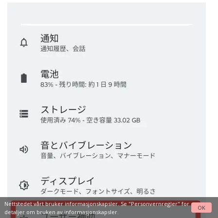
Nettstedet vårt bruker informasjonskapsler. Se
"Personvernregler"
for
OK
detaljer om bruken av informasjonskapsler.