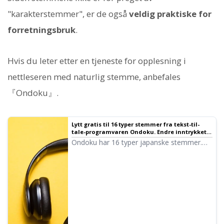
"karakterstemmer", er de også
veldig praktiske for
forretningsbruk
.
Hvis du leter etter en tjeneste for opplesning i
nettleseren med naturlig stemme, anbefales
『Ondoku』.
Lytt gratis til 16 typer stemmer fra tekst-til-
tale-programvaren Ondoku. Endre inntrykket
ved å justere tonehøyde｜Tekst-til-tale-
Ondoku har 16 typer japanske stemmer.
programvare Ondoku
Selvfølgelig finnes både manns- og
kvinnestemmer. Vi har gjort det mulig å
lytte til 8 ofte brukte japanske stemmer,
samt hvordan de høres ut når tonehøyden
justeres.