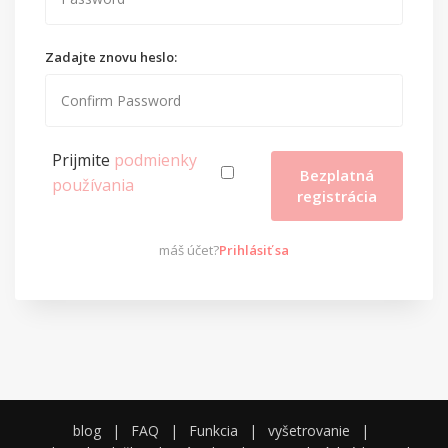
Zadajte znovu heslo:
Prijmite
podmienky
Bezplatná
používania
registrácia
máš účet?
Prihlásiť sa
blog
|
FAQ
|
Funkcia
|
vyšetrovanie
|