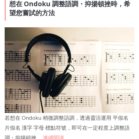
想在 Ondoku 調整語調・抑揚頓挫時，希
望您嘗試的方法
若想在 Ondoku 稍微調整語調，透過靈活運用 平假名
片假名 漢字 字母 標點符號，即可在一定程度上調整語
調・抑揚頓挫。
連續閱讀