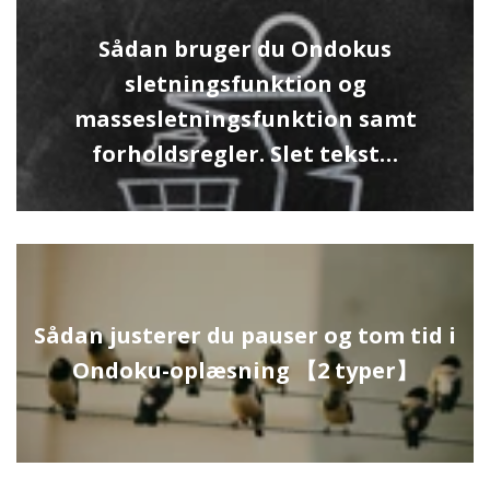
Sådan bruger du Ondokus
sletningsfunktion og
massesletningsfunktion samt
forholdsregler. Slet tekst…
Sådan justerer du pauser og tom tid i
Ondoku-oplæsning 【2 typer】