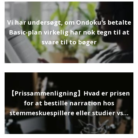
Vi har undersøgt, om Ondoku's betalte
Basic-plan virkelig har nok tegn til at
svare til to bøger
【Prissammenligning】Hvad er prisen
for at bestille narration hos
stemmeskuespillere eller studier vs…