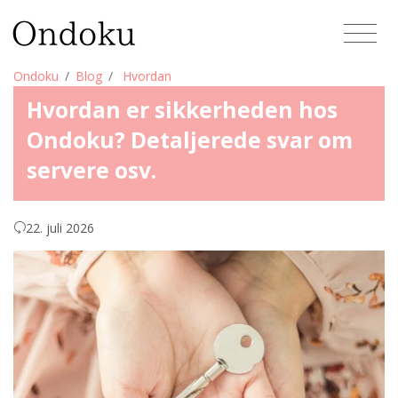
Ondoku
Blog
Hvordan
Hvordan er sikkerheden hos
Ondoku? Detaljerede svar om
servere osv.
22. juli 2026