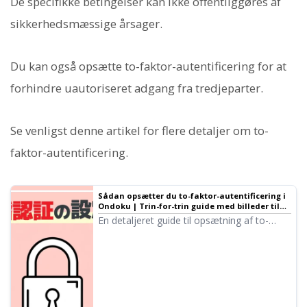
De specifikke betingelser kan ikke offentliggøres af
sikkerhedsmæssige årsager.
Du kan også opsætte to-faktor-autentificering for at
forhindre uautoriseret adgang fra tredjeparter.
Se venligst denne artikel for flere detaljer om to-
faktor-autentificering.
Sådan opsætter du to-faktor-autentificering i
Ondoku | Trin-for-trin guide med billeder til
aktivering og deaktivering | Ondoku tekst-til-
En detaljeret guide til opsætning af to-
tale-software
faktor-autentificering i Ondoku. Forhindr
uautoriseret adgang med en
bekræftelseskode udover din adgangskode.
Forklarer også vigtigheden af backup-koder
og hvordan man deaktiverer funktionen.