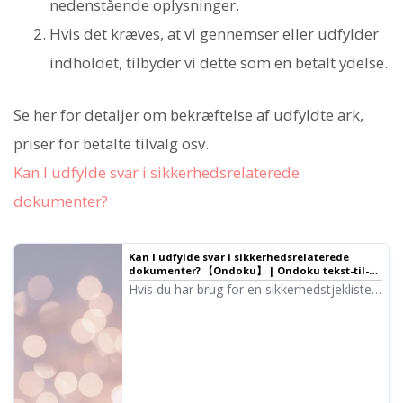
nedenstående oplysninger.
Hvis det kræves, at vi gennemser eller udfylder
indholdet, tilbyder vi dette som en betalt ydelse.
Se her for detaljer om bekræftelse af udfyldte ark,
priser for betalte tilvalg osv.
Kan I udfylde svar i sikkerhedsrelaterede
dokumenter?
Kan I udfylde svar i sikkerhedsrelaterede
dokumenter? 【Ondoku】 | Ondoku tekst-til-
tale-software
Hvis du har brug for en sikkerhedstjekliste
for at bruge Ondoku, bedes du læse
nedenstående.