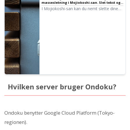
massesletning i Mojiokoshi-san. Slet tekst og
data fra historik og server | AI-
I Mojiokoshi-san kan du nemt slette dine
transskriberingstjeneste - Mojiokoshi-san
tidligere transskriberede data selv ved
hjælp af "slettefunktionen". Vi introducerer,
hvordan man bruger slettefunktionen og
massesletning samt forholdsregler.
Hvilken server bruger Ondoku?
Ondoku benytter Google Cloud Platform (Tokyo-
regionen).