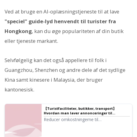
Ved at bruge en AI-oplæsningstjeneste til at lave
"speciel" guide-lyd henvendt til turister fra
Hongkong
, kan du øge populariteten af din butik
eller tjeneste markant.
Selvfølgelig kan det også appellere til folk i
Guangzhou, Shenzhen og andre dele af det sydlige
Kina samt kinesere i Malaysia, der bruger
kantonesisk.
【Turistfaciliteter, butikker, transport】
Hvordan man laver annonceringer til
indrejsende! Hvad er den mest effektive
Reducer omkostningerne til
metode til flersproget guidning?
indrejsehåndtering! Lav nemt flersprogede
annonceringer gratis med AI-stemmer.
Ondoku understøtter over 80 sprog og