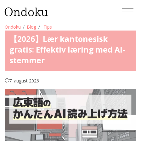
Ondoku
Blog
Tips
【2026】Lær kantonesisk
gratis: Effektiv læring med AI-
stemmer
7. august 2026