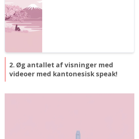
dialekter, perfekt til turistfaciliteter, butikker
og transportmidler. Effektiviser
vejledningsopgaver og øg
kundetilfredsheden! Læs mere her.
2. Øg antallet af visninger med
videoer med kantonesisk speak!