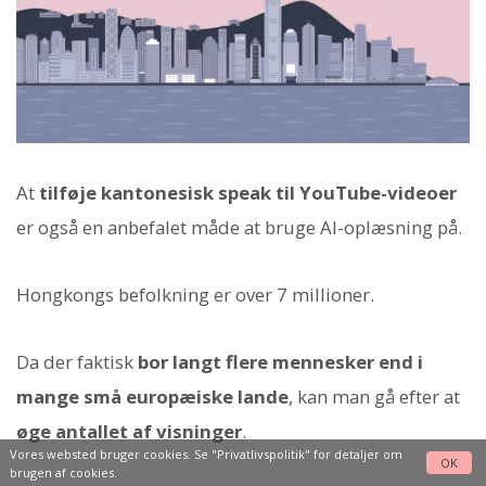
At
tilføje kantonesisk speak til YouTube-videoer
er også en anbefalet måde at bruge AI-oplæsning på.
Hongkongs befolkning er over 7 millioner.
Da der faktisk
bor langt flere mennesker end i
mange små europæiske lande
, kan man gå efter at
øge antallet af visninger
.
Vores websted bruger cookies. Se
"Privatlivspolitik"
for detaljer om
OK
brugen af cookies.