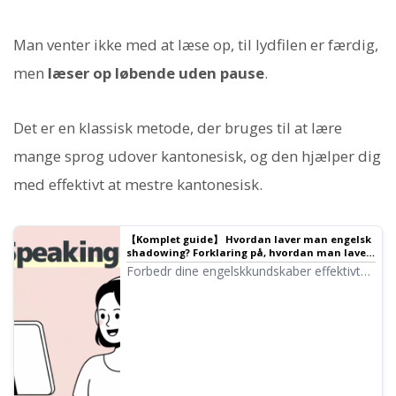
Man venter ikke med at læse op, til lydfilen er færdig,
men
læser op løbende uden pause
.
Det er en klassisk metode, der bruges til at lære
mange sprog udover kantonesisk, og den hjælper dig
med effektivt at mestre kantonesisk.
【Komplet guide】 Hvordan laver man engelsk
shadowing? Forklaring på, hvordan man laver
gratis undervisningsmateriale!
Forbedr dine engelskkundskaber effektivt
med shadowing! En læringsmetode for
begyndere, der forbedrer lytteforståelse,
udtale og taleevner på samme tid. Vi
introducerer også, hvordan man laver
materiale med gratis AI-stemmer.