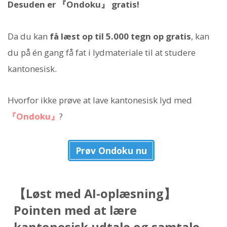
Desuden er 『Ondoku』 gratis!
Da du kan
få læst op til 5.000 tegn op gratis
, kan
du på én gang få fat i lydmateriale til at studere
kantonesisk.
Hvorfor ikke prøve at lave kantonesisk lyd med
『Ondoku』
?
Prøv Ondoku nu
【Løst med AI-oplæsning】
Pointen med at lære
kantonesisk udtale og samtale