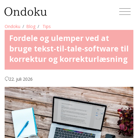
Ondoku
Blog
Tips
Fordele og ulemper ved at
bruge tekst-til-tale-software til
korrektur og korrekturlæsning
22. juli 2026