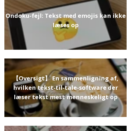
Ondoku-fejl: Tekst med emojis kan ikke
læses op
【Oversigt】 En sammenligning af,
hvilken tekst-til-tale-software der
læser tekst mest menneskeligt op