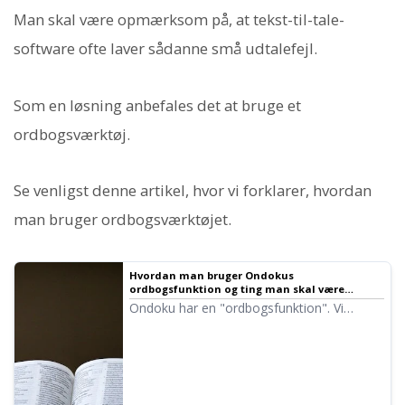
Man skal være opmærksom på, at tekst-til-tale-
software ofte laver sådanne små udtalefejl.
Som en løsning anbefales det at bruge et
ordbogsværktøj.
Se venligst denne artikel, hvor vi forklarer, hvordan
man bruger ordbogsværktøjet.
Hvordan man bruger Ondokus
ordbogsfunktion og ting man skal være
opmærksom på. Gør det mere praktisk ved at
Ondoku har en "ordbogsfunktion". Vi
registrere justeringer af intonation | Tekst-til-
introducerer, hvordan man bruger
tale-software Ondoku
ordbogsfunktionen og detaljerne. Vi viser
også små tips til, hvordan man bruger det
mere praktisk ved at registrere
intonationsjusteringer.