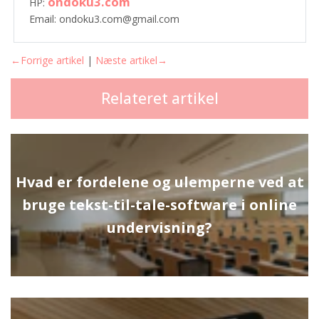
ondoku3.com
HP:
Email: ondoku3.com@gmail.com
←Forrige artikel
|
Næste artikel→
Relateret artikel
Hvad er fordelene og ulemperne ved at
bruge tekst-til-tale-software i online
undervisning?