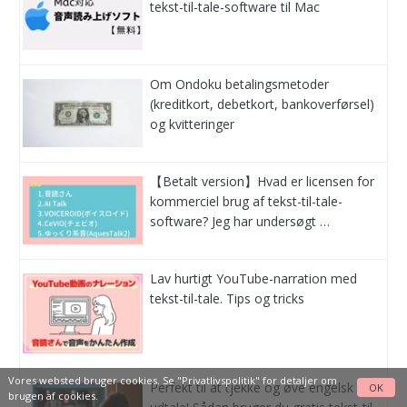
tekst-til-tale-software til Mac
Om Ondoku betalingsmetoder
(kreditkort, debetkort, bankoverførsel)
og kvitteringer
【Betalt version】Hvad er licensen for
kommerciel brug af tekst-til-tale-
software? Jeg har undersøgt …
Lav hurtigt YouTube-narration med
tekst-til-tale. Tips og tricks
Vores websted bruger cookies. Se
"Privatlivspolitik"
for detaljer om
Perfekt til at tjekke og øve engelsk
OK
brugen af cookies.