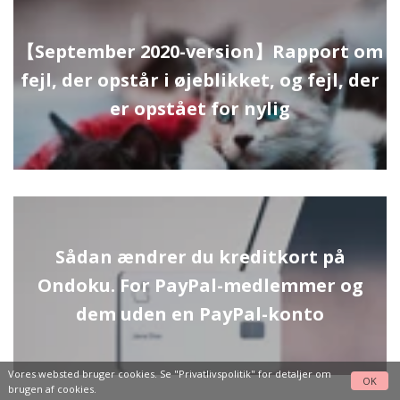
【September 2020-version】Rapport om
fejl, der opstår i øjeblikket, og fejl, der
er opstået for nylig
Sådan ændrer du kreditkort på
Ondoku. For PayPal-medlemmer og
dem uden en PayPal-konto
Vores websted bruger cookies. Se
"Privatlivspolitik"
for detaljer om
OK
brugen af cookies.