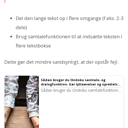
Del den lange tekst op i flere omgange (f.eks. 2-3
dele)
Brug samtalefunktionen til at indsætte teksten i
flere tekstbokse
Dette gør det mindre sandsynligt, at der opstår fejl.
Sådan bruger du Ondoku samtale- og
dialogfunktion. Gør lytteøvelser og oprettelse
af lange tekster nemmere med talesyntese!
Sådan bruger du Ondoku samtalefunktion!
Vi forklarer, hvordan du bruger funktionen
med billeder og giver konkrete eksempler
på, hvad den kan bruges til.