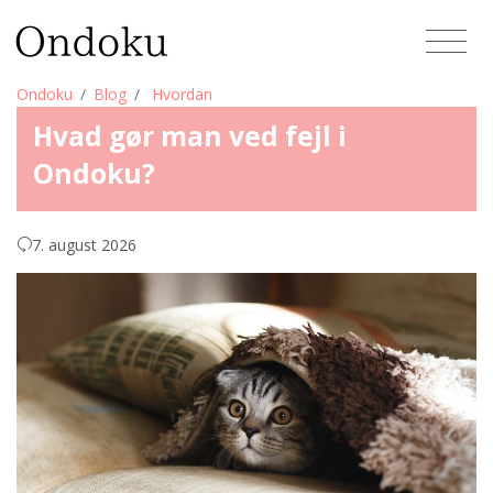
Ondoku
Blog
Hvordan
Hvad gør man ved fejl i
Ondoku?
7. august 2026