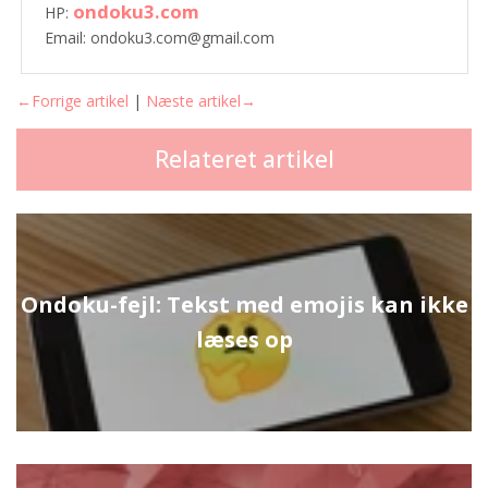
ondoku3.com
HP:
Email: ondoku3.com@gmail.com
←Forrige artikel
|
Næste artikel→
Relateret artikel
Ondoku-fejl: Tekst med emojis kan ikke
læses op