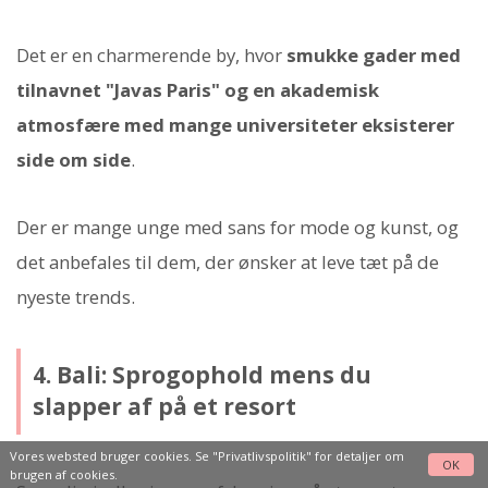
Det er en charmerende by, hvor
smukke gader med
tilnavnet "Javas Paris" og en akademisk
atmosfære med mange universiteter eksisterer
side om side
.
Der er mange unge med sans for mode og kunst, og
det anbefales til dem, der ønsker at leve tæt på de
nyeste trends.
4. Bali: Sprogophold mens du
slapper af på et resort
Vores websted bruger cookies. Se
"Privatlivspolitik"
for detaljer om
OK
brugen af cookies.