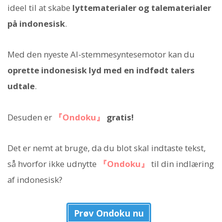
ideel til at skabe
lyttematerialer og talematerialer
på indonesisk
.
Med den nyeste AI-stemmesyntesemotor kan du
oprette indonesisk lyd med en indfødt talers
udtale
.
Desuden er
『Ondoku』
gratis!
Det er nemt at bruge, da du blot skal indtaste tekst,
så hvorfor ikke udnytte
『Ondoku』
til din indlæring
af indonesisk?
Prøv Ondoku nu