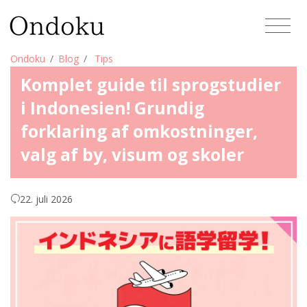
Ondoku
Blog
Tips
Komplet guide til sprogstudier
i Indonesien! Grundig
forklaring af omkostninger,
valg af by, visum og skoler
22. juli 2026