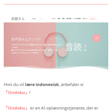
Hvis du vil
lære indonesisk
, anbefaler vi
『Ondoku』
!
『Ondoku』
er en AI-oplæsningstjeneste, der er