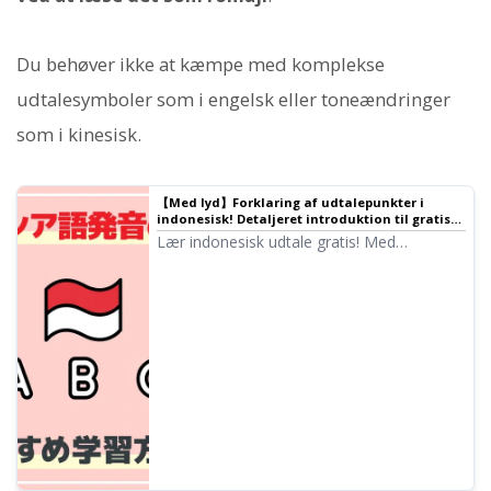
Du behøver ikke at kæmpe med komplekse
udtalesymboler som i engelsk eller toneændringer
som i kinesisk.
【Med lyd】Forklaring af udtalepunkter i
indonesisk! Detaljeret introduktion til gratis
og moderne anbefalede læringsmetoder |
Lær indonesisk udtale gratis! Med
Tekst-til-tale-software Ondoku
alfabetoversigt og lyd. Forklaring af de to
typer af "e"-udtale, forskellen mellem C og
J, og andre punkter japanere bør være
opmærksomme på. Introduktion til
hvordan man laver AI-shadowing-
materialer.