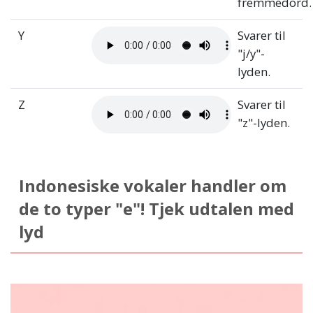
fremmedord.
Y
Svarer til
"j/y"-
lyden.
Z
Svarer til
"z"-lyden.
Indonesiske vokaler handler om
de to typer "e"! Tjek udtalen med
lyd