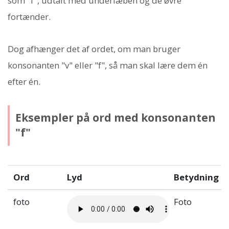
som "f", udtalt med underlæben og de øvre
fortænder.
Dog afhænger det af ordet, om man bruger
konsonanten "v" eller "f", så man skal lære dem én
efter én.
Eksempler på ord med konsonanten
"f"
Ord
Lyd
Betydning
foto
Foto