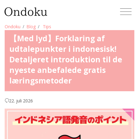
Ondoku
Blog
Tips
【Med lyd】Forklaring af
udtalepunkter i indonesisk!
Detaljeret introduktion til de
nyeste anbefalede gratis
læringsmetoder
22. juli 2026