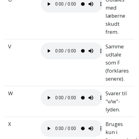
med
læberne
skudt
frem.
V
Samme
udtale
som F
(forklares
senere).
W
Svarer til
"v/w"-
lyden.
X
Bruges
kun i