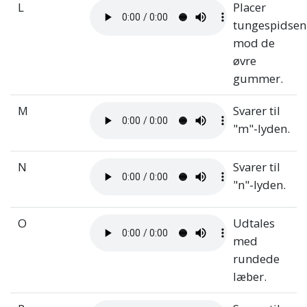
L
Placer
tungespidsen
mod de
øvre
gummer.
M
Svarer til
"m"-lyden.
N
Svarer til
"n"-lyden.
O
Udtales
med
rundede
læber.