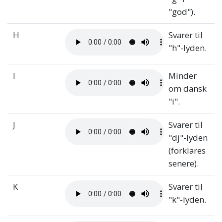
"god").
H
Svarer til
"h"-lyden.
I
Minder
om dansk
"i".
J
Svarer til
"dj"-lyden
(forklares
senere).
K
Svarer til
"k"-lyden.