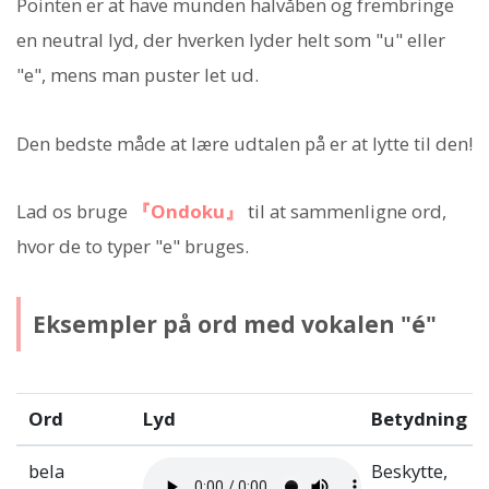
Pointen er at have munden halvåben og frembringe
en neutral lyd, der hverken lyder helt som "u" eller
"e", mens man puster let ud.
Den bedste måde at lære udtalen på er at lytte til den!
Lad os bruge
『Ondoku』
til at sammenligne ord,
hvor de to typer "e" bruges.
Eksempler på ord med vokalen "é"
Ord
Lyd
Betydning
bela
Beskytte,