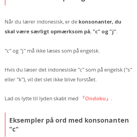
Når du lærer indonesisk, er de
konsonanter, du
skal være særligt opmærksom på
,
"c" og "j"
.
"c" og "j" må ikke læses som på engelsk.
Hvis du læser det indonesiske "c" som på engelsk ("s"
eller "k"), vil det slet ikke blive forstået.
Lad os lytte til lyden skabt med
『Ondoku』
.
Eksempler på ord med konsonanten
"c"