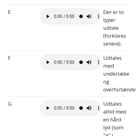
E
Der er to
typer
udtale
(forklares
senere).
F
Udtales
med
underlæbe
og
overfortænde
G
Udtales
altid med
en hård
lyd (som
"g" i