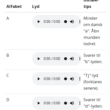
Alfabet
Lyd
tips
A
Minder
om dansk
"a". Åbn
munden
lodret.
B
Svarer til
"b"-lyden.
C
"Tj"-lyd
(forklares
senere).
D
Svarer til
"d"-lyden.