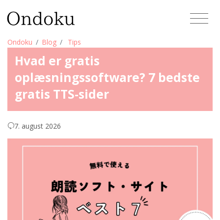
Ondoku
Blog
Tips
Hvad er gratis
oplæsningssoftware? 7 bedste
gratis TTS-sider
7. august 2026