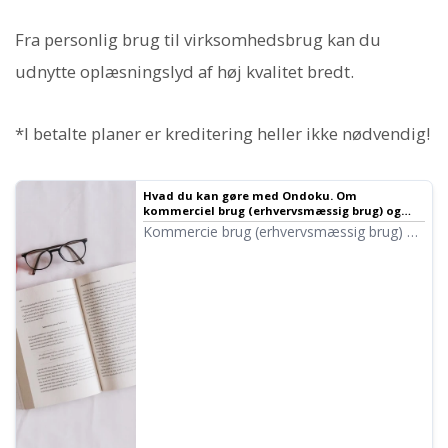
Fra personlig brug til virksomhedsbrug kan du
udnytte oplæsningslyd af høj kvalitet bredt.
*I betalte planer er kreditering heller ikke nødvendig!
Hvad du kan gøre med Ondoku. Om
kommerciel brug (erhvervsmæssig brug) og
forbudte handlinger.
Kommercie brug (erhvervsmæssig brug) er
muligt med Ondoku. Uanset om det er som
privatperson eller virksomhed, er brug med
det formål at opnå direkte eller indirekte
økonomisk gevinst kommerciel brug.
Bemærk dog, at Ondoku har fastsatte
forbudte handlinger. Denne gang forklarer
vi, hvad du kan og ikke kan med Ondoku...