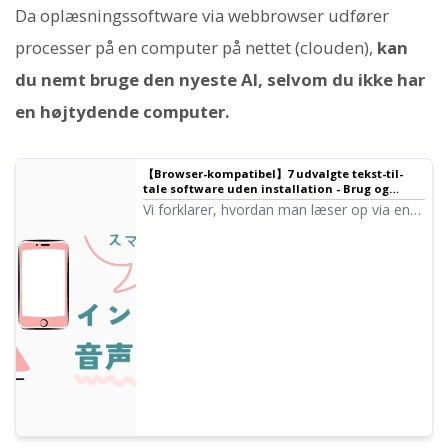
Da oplæsningssoftware via webbrowser udfører
processer på en computer på nettet (clouden),
kan
du nemt bruge den nyeste AI, selvom du ikke har
en højtydende computer.
【Browser-kompatibel】7 udvalgte tekst-til-
tale software uden installation - Brug og
anbefalede tjenester
Vi forklarer, hvordan man læser op via en
webbrowser uden installation. Vi
introducerer også tjenester, der kan læse
op gratis.