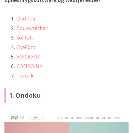
oplæsningssoftware og webtjenester
!
Ondoku
Bouyomichan
SofTalk
CoeFont
VOICEVOX
COEIROINK
Textalk
1. Ondoku