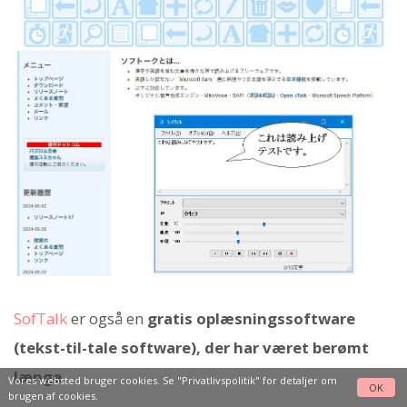
SofTalk
er også en
gratis oplæsningssoftware
(tekst-til-tale software), der har været berømt
længe
.
Vores websted bruger cookies. Se
"Privatlivspolitik"
for detaljer om
OK
brugen af cookies.