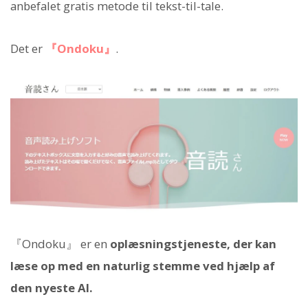
anbefalet gratis metode til tekst-til-tale.
Det er
『Ondoku』
.
『Ondoku』 er en
oplæsningstjeneste, der kan
læse op med en naturlig stemme ved hjælp af
den nyeste AI.