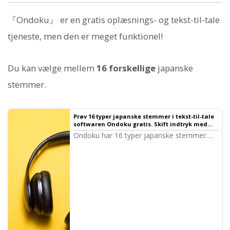
『Ondoku』 er en gratis oplæsnings- og tekst-til-tale
tjeneste, men den er meget funktionel!
Du kan vælge mellem
16 forskellige
japanske
stemmer.
Prøv 16 typer japanske stemmer i tekst-til-tale
softwaren Ondoku gratis. Skift indtryk med
tonehøjdeændringer
Ondoku har 16 typer japanske stemmer.
Selvfølgelig er både mande- og
kvindestemmer tilgængelige. Vi har gjort
det muligt at prøve at lytte til 8 typer ofte
brugte japanske stemmer, samt hvordan
stemmerne lyder, når deres tonehøjde
justeres.