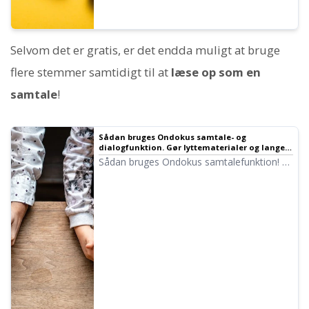
Selvom det er gratis, er det endda muligt at bruge
flere stemmer samtidigt til at
læse op som en
samtale
!
Sådan bruges Ondokus samtale- og
dialogfunktion. Gør lyttematerialer og lange
tekster more bekvemme med stemmesyntese!
Sådan bruges Ondokus samtalefunktion! Vi
forklarer, hvordan man bruger
samtalefunktionen med billeder, og
introducerer konkrete eksempler på, hvad
samtalefunktionen kan bruges til.