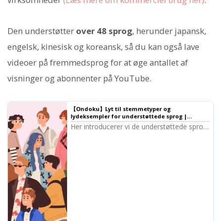
Den understøtter
over 48 sprog
, herunder japansk,
engelsk, kinesisk og koreansk, så du kan også lave
videoer på fremmedsprog for at øge antallet af
visninger og abonnenter på YouTube.
【Ondoku】Lyt til stemmetyper og
lydeksempler for understøttede sprog |
Tekstoplæsningssoftware Ondoku
Her introducerer vi de understøttede sprog
og prøve-stemmer i Ondoku.