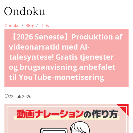
Ondoku
Blog
Tips
【2026 Seneste】Produktion af
videonarratid med AI-
talesyntese! Gratis tjenester
og brugsanvisning anbefalet
til YouTube-monetisering
22. juli 2026