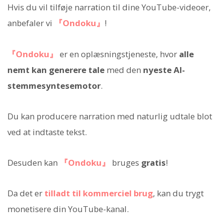
Hvis du vil tilføje narration til dine YouTube-videoer,
anbefaler vi
『Ondoku』
!
『Ondoku』
er en oplæsningstjeneste, hvor
alle
nemt kan generere tale
med den
nyeste AI-
stemmesyntesemotor
.
Du kan producere narration med naturlig udtale blot
ved at indtaste tekst.
Desuden kan
『Ondoku』
bruges
gratis
!
Da det er
tilladt til kommerciel brug
, kan du trygt
monetisere din YouTube-kanal.