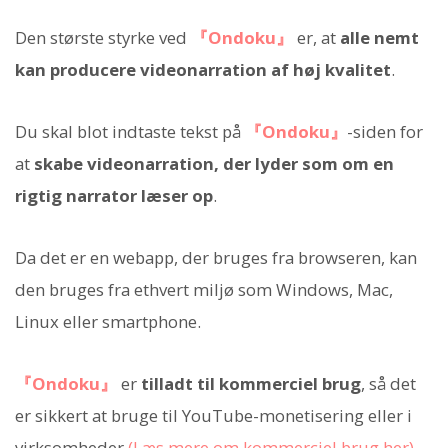
Den største styrke ved
『Ondoku』
er, at
alle nemt
kan producere videonarration af høj kvalitet
.
Du skal blot indtaste tekst på
『Ondoku』
-siden for
at
skabe videonarration, der lyder som om en
rigtig narrator læser op
.
Da det er en webapp, der bruges fra browseren, kan
den bruges fra ethvert miljø som Windows, Mac,
Linux eller smartphone.
『Ondoku』
er
tilladt til kommerciel brug
, så det
er sikkert at bruge til YouTube-monetisering eller i
virksomheder
(Læs mere om kommerciel brug her)
.