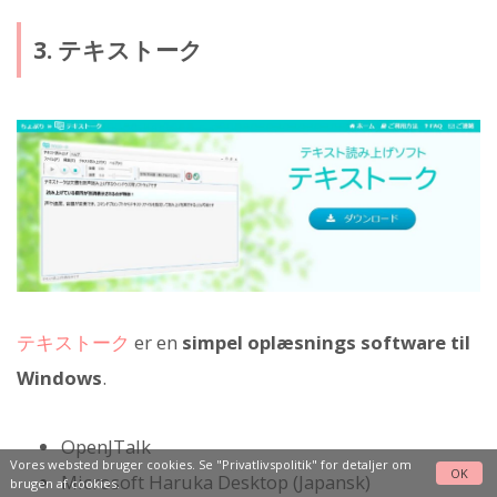
3. テキストーク
テキストーク
er en
simpel oplæsnings software til
Windows
.
OpenJTalk
Vores websted bruger cookies. Se
"Privatlivspolitik"
for detaljer om
OK
Microsoft Haruka Desktop (Japansk)
brugen af cookies.