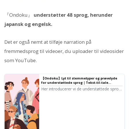
『Ondoku』
understøtter 48 sprog, herunder
japansk og engelsk.
Det er også nemt at tilføje narration på
fremmedsprog til videoer, du uploader til videosider
som YouTube.
【Ondoku】Lyt til stemmetyper og prøvelyde
for understøttede sprog｜Tekst-til-tale
software Ondoku
Her introducerer vi de understøttede sprog
og prøvelyde i Ondoku.