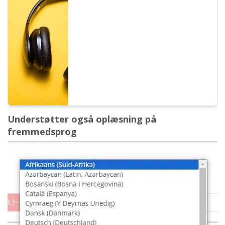
stemmer. Der er selvfølgelig både
mandsstemmer og kvindestemmer. Vi har
gjort det muligt at prøvelytte til 8 ofte
anvendte japanske stemmer, samt
hvordan de lyder, når tonehøjden justeres.
Understøtter også oplæsning på
fremmedsprog