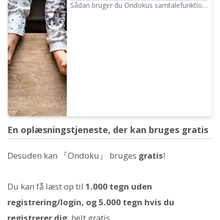
og lange tekster mere praktiske med
Sådan bruger du Ondokus samtalefunktion!
stemmesyntese!｜Tekst-til-tale software
Forklaring af hvordan man bruger
Ondoku
samtalefunktionen med billeder. Vi
introducerer konkrete eksempler på, hvilke
formål samtalefunktionen kan bruges til.
En oplæsningstjeneste, der kan bruges gratis
Desuden kan 『Ondoku』 bruges
gratis
!
Du kan få læst op til
1.000 tegn uden
registrering/login, og 5.000 tegn hvis du
registrerer dig
, helt gratis.