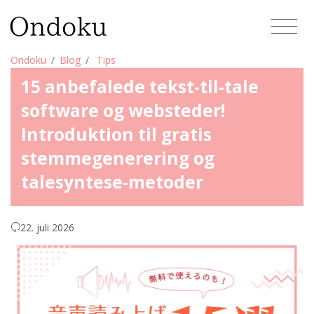
Ondoku
Blog
Tips
15 anbefalede tekst-til-tale
software og websteder!
Introduktion til gratis
stemmegenerering og
talesyntese-metoder
22. juli 2026