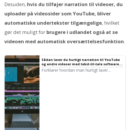
Desuden,
hvis du tilføjer narration til videoer, du
uploader på videosider som YouTube, bliver
automatiske undertekster tilgængelige
, hvilket
gør det muligt for
brugere i udlandet også at se
videoen med automatisk oversættelsesfunktion
.
Sådan laver du hurtigt narration til YouTube
og andre videoer med tekst-til-tale software.
Tips og pointer｜Tekst-til-tale software
Forklarer hvordan man hurtigt laver
Ondoku
videonarration med Ondoku. Fra hvordan
man skriver manuskript, hvordan man
bruger Ondoku, justering af naturlig
intonation, til tips til redigering i
videoredigeringssoftware. Et must-see for
dem, der vil effektivisere videoproduktion
med tekst-til-tale software!