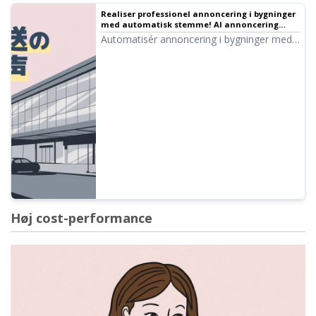
Realiser professionel annoncering i bygninger
med automatisk stemme! AI annoncering
komplet guide｜Tekst-til-tale software
Automatisér annoncering i bygninger med
Ondoku
AI! Med Ondoku kan du oprette automatisk
stemme på narratorniveau gratis.
Understøttelse af flere sprog gør den
perfekt til internationale besøgende.
Bidrager også til omkostningsreduktion
gennem effektivisering!
Høj cost-performance