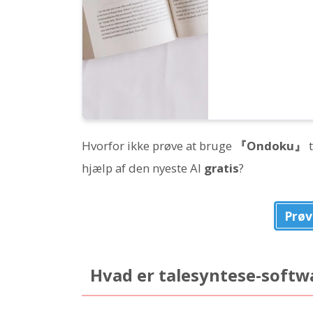
Hvorfor ikke prøve at bruge
『Ondoku』
t
hjælp af den nyeste AI
gratis
?
Prøv
Hvad er talesyntese-soft