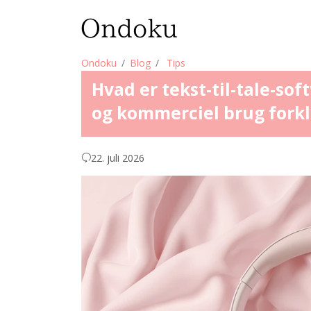
Ondoku
Blog
Tips
Hvad er tekst-til-tale-s
og kommerciel brug forkla
22. juli 2026