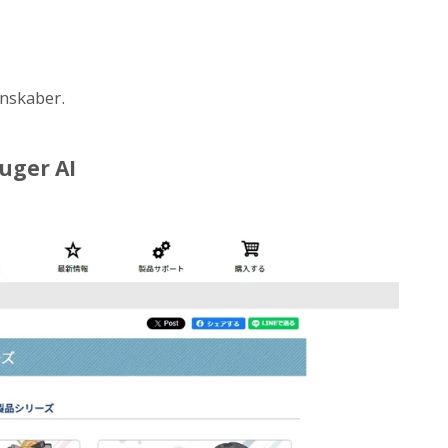
enskaber.
uger AI