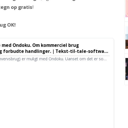
tegn op gratis
!
ug OK!
e med Ondoku. Om kommerciel brug
g forbudte handlinger.｜Tekst-til-tale-software
hvervsbrug) er muligt med Ondoku. Uanset om det er som
hed, betragtes brug med det formål at opnå direkte eller
 gevinst som kommerciel brug. Bemærk dog, at Ondoku har
linger. Denne gang vil vi introducere, hvad du kan og ikke
u.