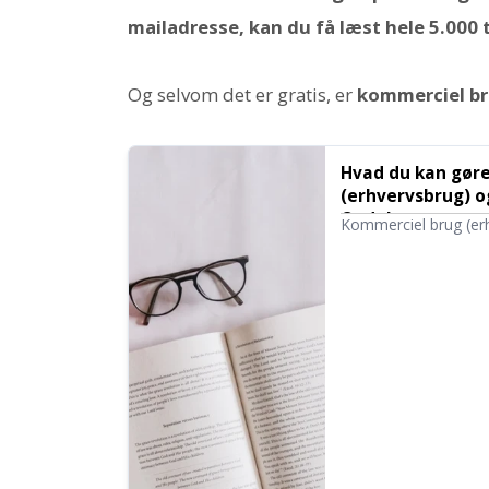
mailadresse, kan du få læst hele 5.000 
Og selvom det er gratis, er
kommerciel br
Hvad du kan gør
(erhvervsbrug) o
Ondoku
Kommerciel brug (er
individ eller virksom
indirekte økonomisk
fastsat forbudte hand
kan gøre med Ondok