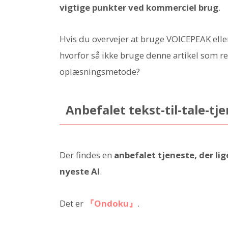
vigtige punkter ved kommerciel brug
.
Hvis du overvejer at bruge VOICEPEAK eller 
hvorfor så ikke bruge denne artikel som re
oplæsningsmetode?
Anbefalet tekst-til-tale-tj
Der findes en
anbefalet tjeneste, der l
nyeste AI
.
Det er
『Ondoku』
.