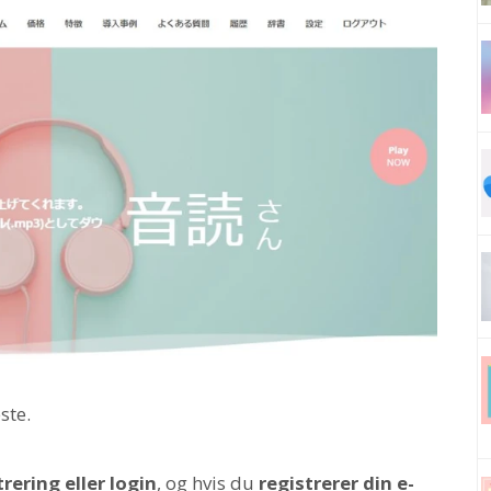
ste.
rering eller login
, og hvis du
registrerer din e-