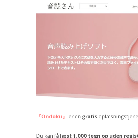
『Ondoku』
er en
gratis
oplæsningstjene
Du kan få
læst 1.000 tegn op uden regist