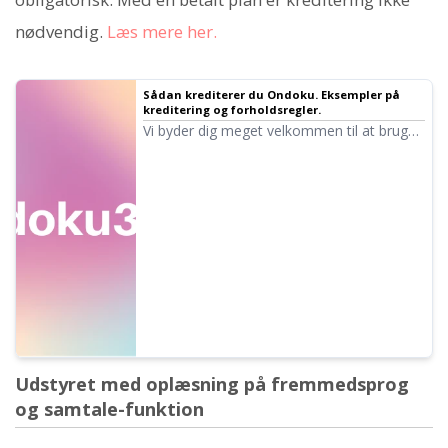
nødvendig.
Læs mere her.
Sådan krediterer du Ondoku. Eksempler på
kreditering og forholdsregler.
Vi byder dig meget velkommen til at bruge
Ondoku gratis. Men hvis du bruger det
gratis, er kreditering obligatorisk. Vi har
modtaget spørgsmål som: "Hvordan skal
jeg helt præcis angive krediteringen?".
Denne gang vil vi forklare, hvordan man
krediterer ved gratis brug af Ondoku...
Udstyret med oplæsning på fremmedsprog
og samtale-funktion