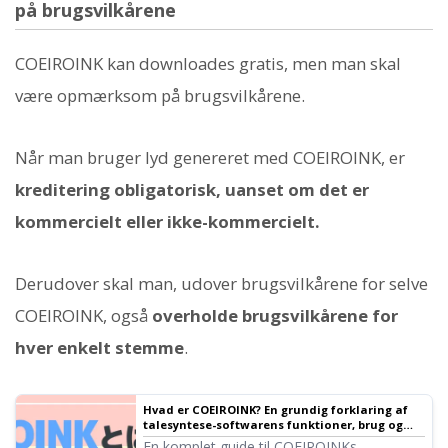
på brugsvilkårene
COEIROINK kan downloades gratis, men man skal
være opmærksom på brugsvilkårene.
Når man bruger lyd genereret med COEIROINK, er
kreditering obligatorisk, uanset om det er
kommercielt eller ikke-kommercielt.
Derudover skal man, udover brugsvilkårene for selve
COEIROINK, også
overholde brugsvilkårene for
hver enkelt stemme
.
Hvad er COEIROINK? En grundig forklaring af
talesyntese-softwarens funktioner, brug og
kommerciel udnyttelse
En komplet guide til COEIROINKs