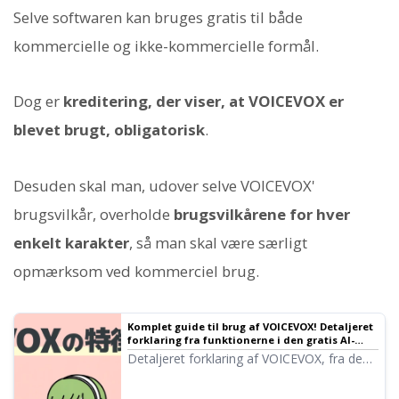
Selve softwaren kan bruges gratis til både
kommercielle og ikke-kommercielle formål.
Dog er
kreditering, der viser, at VOICEVOX er
blevet brugt, obligatorisk
.
Desuden skal man, udover selve VOICEVOX'
brugsvilkår, overholde
brugsvilkårene for hver
enkelt karakter
, så man skal være særligt
opmærksom ved kommerciel brug.
Komplet guide til brug af VOICEVOX! Detaljeret
forklaring fra funktionerne i den gratis AI-
talesyntese-software til kommerciel brug
Detaljeret forklaring af VOICEVOX, fra dens
funktioner til brug og forholdsregler ved
kommerciel brug. En komplet guide til den