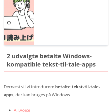
gratis AI-talesyntese-software, der kan
læse op med populære karakterstemmer
som ずんだもん.
2 udvalgte betalte Windows-
kompatible tekst-til-tale-apps
Dernæst vil vi introducere
betalte tekst-til-tale-
apps
, der kan bruges på Windows.
A.I.Voice