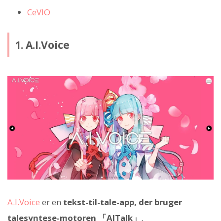
CeVIO
1. A.I.Voice
A.I.Voice
er en
tekst-til-tale-app, der bruger
talesyntese-motoren 「AITalk」
.