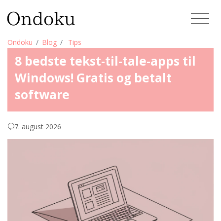
Ondoku
Blog
Tips
8 bedste tekst-til-tale-apps til
Windows! Gratis og betalt
software
7. august 2026