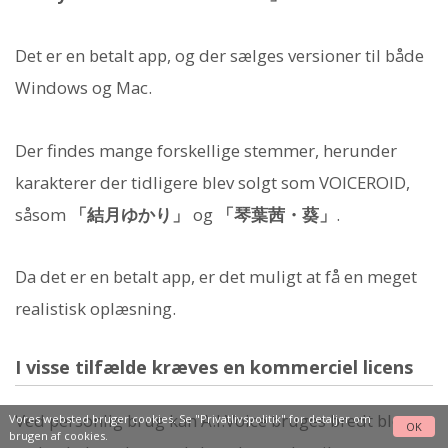
Det er en betalt app, og der sælges versioner til både
Windows og Mac.
Der findes mange forskellige stemmer, herunder
karakterer der tidligere blev solgt som VOICEROID,
såsom
「結月ゆかり」
og
「琴葉茜・葵」
.
Da det er en betalt app, er det muligt at få en meget
realistisk oplæsning.
I visse tilfælde kræves en kommerciel licens
Ved personlig brug kan A.I.Voice bruges bredt blot
Vores websted bruger cookies. Se
"Privatlivspolitik"
for detaljer om
OK
brugen af cookies.