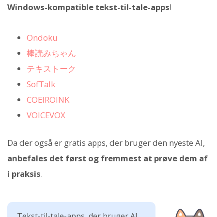
Windows-kompatible tekst-til-tale-apps
!
Ondoku
棒読みちゃん
テキストーク
SofTalk
COEIROINK
VOICEVOX
Da der også er gratis apps, der bruger den nyeste AI,
anbefales det først og fremmest at prøve dem af
i praksis
.
Tekst-til-tale-apps, der bruger AI,