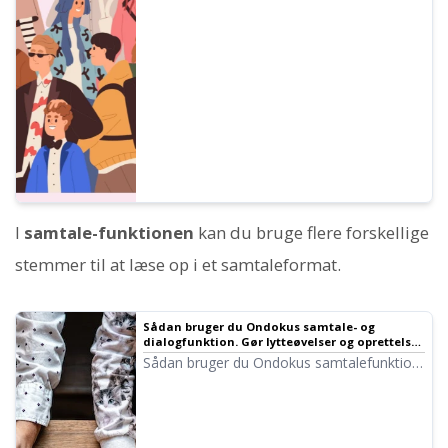
I
samtale-funktionen
kan du bruge flere forskellige
stemmer til at læse op i et samtaleformat.
Sådan bruger du Ondokus samtale- og
dialogfunktion. Gør lytteøvelser og oprettelse
af lange tekster mere bekvemt med
Sådan bruger du Ondokus samtalefunktion!
talesyntese!
Vi forklarer, hvordan du bruger
samtalefunktionen med billeder, og
introducerer konkrete eksempler på, hvad
samtalefunktionen kan bruges til.