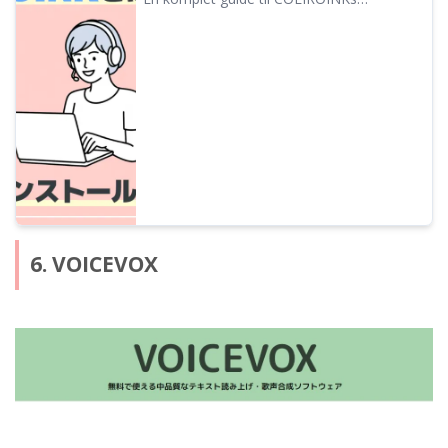
funktioner og brug. Vi forklarer alt fra
installation af talesyntese-software til
tilføjelse af karakterstemmer og
forholdsregler ved kommerciel brug.
6. VOICEVOX