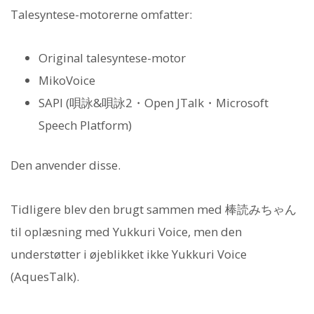
Talesyntese-motorerne omfatter:
Original talesyntese-motor
MikoVoice
SAPI (唄詠&唄詠2・Open JTalk・Microsoft
Speech Platform)
Den anvender disse.
Tidligere blev den brugt sammen med 棒読みちゃん
til oplæsning med Yukkuri Voice, men den
understøtter i øjeblikket ikke Yukkuri Voice
(AquesTalk).