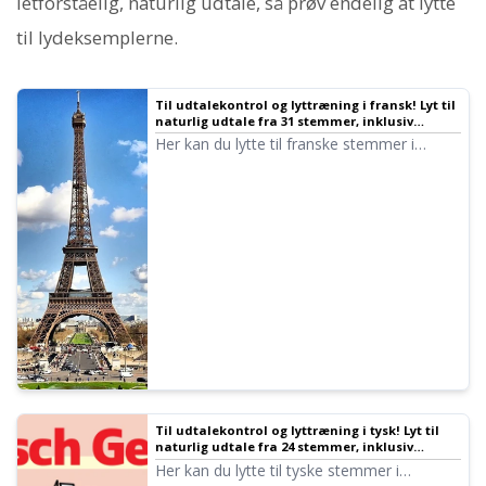
letforståelig, naturlig udtale, så prøv endelig at lytte
til lydeksemplerne.
Til udtalekontrol og lyttræning i fransk! Lyt til
naturlig udtale fra 31 stemmer, inklusiv
kvinder, mænd og børn
Her kan du lytte til franske stemmer i
Ondoku. Der findes stemmer fra kvinder,
mænd og børn. Brug dem til indtaling,
erhvervstræning, præsentationer eller
sprogindlæring.
Til udtalekontrol og lyttræning i tysk! Lyt til
naturlig udtale fra 24 stemmer, inklusiv
kvinder, mænd og børn
Her kan du lytte til tyske stemmer i