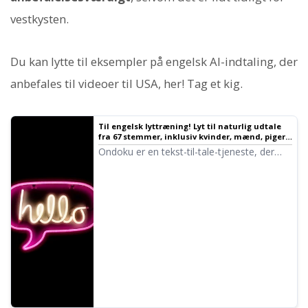
vestkysten.
Du kan lytte til eksempler på engelsk AI-indtaling, der
anbefales til videoer til USA, her! Tag et kig.
Til engelsk lyttræning! Lyt til naturlig udtale
fra 67 stemmer, inklusiv kvinder, mænd, piger
og drenge!
Ondoku er en tekst-til-tale-tjeneste, der
kan udtale ord fra hele verden. Her kan du
lytte til 67 forskellige engelske stemmer i
Ondoku.