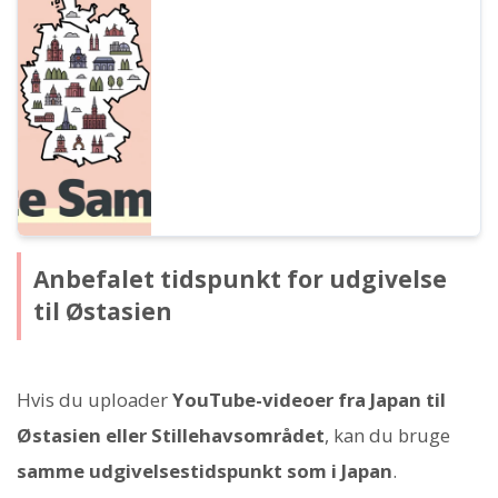
Ondoku. Der findes stemmer fra kvinder,
mænd og børn. Brug dem til indtaling,
erhvervstræning, præsentationer eller
sprogindlæring.
Anbefalet tidspunkt for udgivelse
til Østasien
Hvis du uploader
YouTube-videoer fra Japan til
Østasien eller Stillehavsområdet
, kan du bruge
samme udgivelsestidspunkt som i Japan
.