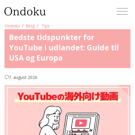
Ondoku
Blog
Tips
Bedste tidspunkter for
YouTube i udlandet: Guide til
USA og Europa
7. august 2026