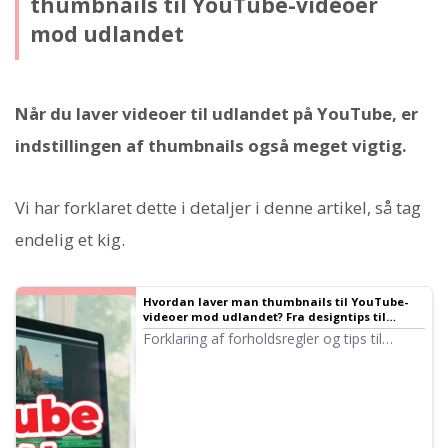
thumbnails til YouTube-videoer
mod udlandet
Når du laver videoer til udlandet på YouTube, er
indstillingen af thumbnails også meget vigtig.
Vi har forklaret dette i detaljer i denne artikel, så tag
endelig et kig.
Hvordan laver man thumbnails til YouTube-
videoer mod udlandet? Fra designtips til
skrifttyper
Forklaring af forholdsregler og tips til
oprettelse af thumbnails til YouTube-
videoer rettet mod udenlandske seere. Vi
introducerer alt fra det grundlæggende i
tekststørrelse og placering til
designtendenser i forskellige lande.