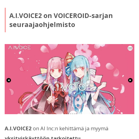
A.I.VOICE2 on VOICEROID-sarjan
seuraajaohjelmisto
A.I.VOICE2
on AI Inc:n kehittämä ja myymä
yksityiskäyttöön tarkoitettu