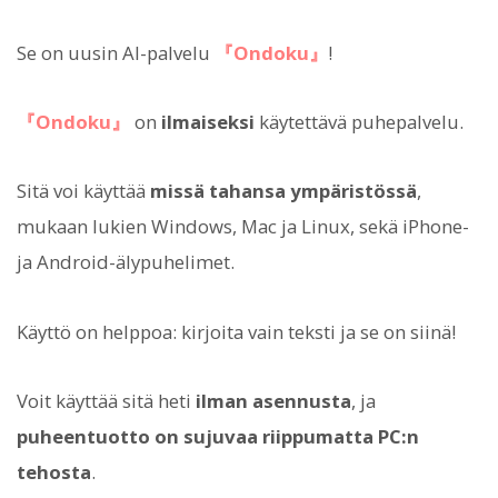
Se on uusin AI-palvelu
『Ondoku』
!
『Ondoku』
on
ilmaiseksi
käytettävä puhepalvelu.
Sitä voi käyttää
missä tahansa ympäristössä
,
mukaan lukien Windows, Mac ja Linux, sekä iPhone-
ja Android-älypuhelimet.
Käyttö on helppoa: kirjoita vain teksti ja se on siinä!
Voit käyttää sitä heti
ilman asennusta
, ja
puheentuotto on sujuvaa riippumatta PC:n
tehosta
.