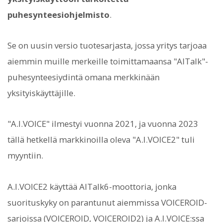
puhesynteesiohjelmisto
.
Se on uusin versio tuotesarjasta, jossa yritys tarjoaa
aiemmin muille merkeille toimittamaansa "AITalk"-
puhesynteesiydintä omana merkkinään
yksityiskäyttäjille.
"A.I.VOICE" ilmestyi vuonna 2021, ja vuonna 2023
tällä hetkellä markkinoilla oleva "A.I.VOICE2" tuli
myyntiin.
A.I.VOICE2 käyttää AITalk6-moottoria, jonka
suorituskyky on parantunut aiemmissa VOICEROID-
sarjoissa (VOICEROID, VOICEROID2) ja A.I.VOICE:ssa