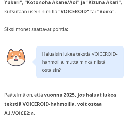
Yukari", "Kotonoha Akane/Aoi" ja "Kizuna Akari"
,
kutsutaan usein nimillä
"VOICEROID"
tai
"Voiro"
.
Siksi monet saattavat pohtia:
Haluaisin lukea tekstiä VOICEROID-
hahmoilla, mutta minkä niistä
ostaisin?
Päätelmä on, että
vuonna 2025, jos haluat lukea
tekstiä VOICEROID-hahmoilla, voit ostaa
A.I.VOICE2:n
.