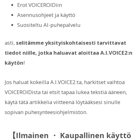
Erot VOICEROIDiin
Asennusohjeet ja käyttö
Suositeltu AI-puhepalvelu
asti,
selitämme yksityiskohtaisesti tarvittavat
tiedot niille, jotka haluavat aloittaa A.I.VOICE2:n
käytön
!
Jos haluat kokeilla A.I.VOICE2:ta, harkitset vaihtoa
VOICEROIDista tai etsit tapaa lukea tekstiä ääneen,
käytä tätä artikkelia viitteenä löytääksesi sinulle
sopivan puhesynteesiohjelmiston.
【Ilmainen ・ Kaupallinen käyttö