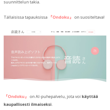
suunnittelun takia.
Tällaisissa tapauksissa
『Ondoku』
on suositeltava!
『Ondoku』
on AI-puhepalvelu, jota voi
käyttää
kaupallisesti ilmaiseksi
.