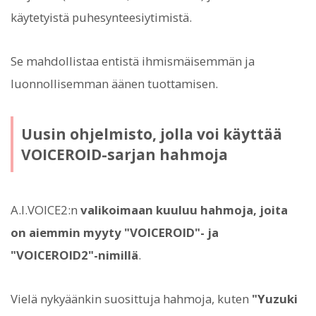
käytetyistä puhesynteesiytimistä.
Se mahdollistaa entistä ihmismäisemmän ja
luonnollisemman äänen tuottamisen.
Uusin ohjelmisto, jolla voi käyttää
VOICEROID-sarjan hahmoja
A.I.VOICE2:n
valikoimaan kuuluu hahmoja, joita
on aiemmin myyty "VOICEROID"- ja
"VOICEROID2"-nimillä
.
Vielä nykyäänkin suosittuja hahmoja, kuten
"Yuzuki