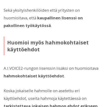
Sekä yksityishenkilöiden että yritysten on
huomioitava, että
kaupallinen lisenssi on
pakollinen työkäytössä
.
Huomioi myös hahmokohtaiset
käyttöehdot
A.I.VOICE2-rungon lisenssin lisäksi on huomioitava
hahmokohtaiset käyttöehdot
.
Koska jokaiselle hahmolle on asetettu eri
käyttöehdot, useita hahmoja käytettäessä on
tarkistettava jokaisen hahmon ehdot erikseen
.