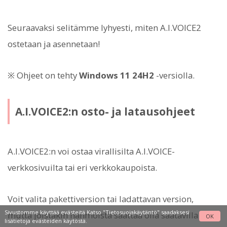
Seuraavaksi selitämme lyhyesti, miten A.I.VOICE2
ostetaan ja asennetaan!
※ Ohjeet on tehty
Windows 11 24H2
-versiolla.
A.I.VOICE2:n osto- ja latausohjeet
A.I.VOICE2:n voi ostaa virallisilta A.I.VOICE-
verkkosivuilta tai eri verkkokaupoista.
Voit valita pakettiversion tai ladattavan version,
Sivustomme käyttää evästeitä Katso
"Tietosuojakäytäntö"
saadaksesi
mutta joistakin hahmoista saattaa olla saatavilla vain
OK
lisätietoja evästeiden käytöstä.