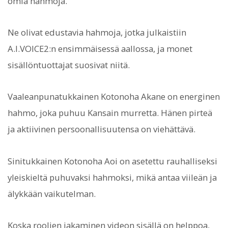
omia hahmoja.
Ne olivat edustavia hahmoja, jotka julkaistiin
A.I.VOICE2:n ensimmäisessä aallossa, ja monet
sisällöntuottajat suosivat niitä.
Vaaleanpunatukkainen Kotonoha Akane on energinen
hahmo, joka puhuu Kansain murretta. Hänen pirteä
ja aktiivinen persoonallisuutensa on viehättävä.
Sinitukkainen Kotonoha Aoi on asetettu rauhalliseksi
yleiskieltä puhuvaksi hahmoksi, mikä antaa viileän ja
älykkään vaikutelman.
Koska roolien jakaminen videon sisällä on helppoa,