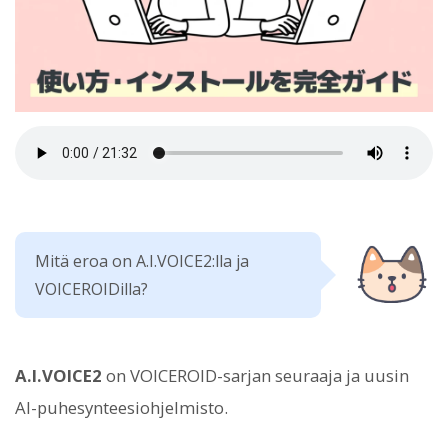
Mitä eroa on A.I.VOICE2:lla ja
VOICEROIDilla?
A.I.VOICE2
on VOICEROID-sarjan seuraaja ja uusin
AI-puhesynteesiohjelmisto.