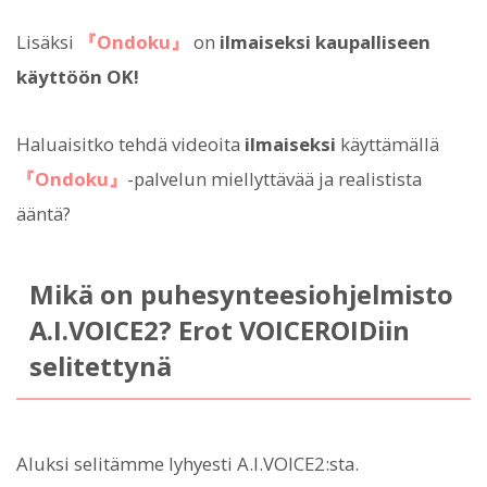
Lisäksi
『Ondoku』
on
ilmaiseksi kaupalliseen
käyttöön OK!
Haluaisitko tehdä videoita
ilmaiseksi
käyttämällä
『Ondoku』
-palvelun miellyttävää ja realistista
ääntä?
Mikä on puhesynteesiohjelmisto
A.I.VOICE2? Erot VOICEROIDiin
selitettynä
Aluksi selitämme lyhyesti A.I.VOICE2:sta.