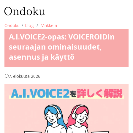
Ondoku
blogi
Vinkkejä
A.I.VOICE2-opas: VOICEROIDin
seuraajan ominaisuudet,
asennus ja käyttö
7. elokuuta 2026