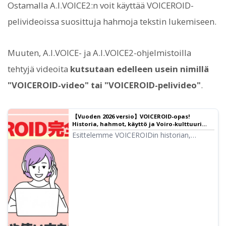
Ostamalla A.I.VOICE2:n voit käyttää VOICEROID-
pelivideoissa suosittuja hahmoja tekstin lukemiseen.
Muuten, A.I.VOICE- ja A.I.VOICE2-ohjelmistoilla
tehtyjä videoita
kutsutaan edelleen usein nimillä
"VOICEROID-video" tai "VOICEROID-pelivideo"
.
【Vuoden 2026 versio】VOICEROID-opas!
Historia, hahmot, käyttö ja Voiro-kulttuuri
selitettynä
Esittelemme VOICEROIDin historian,
hahmot ja uusimmat käyttötavat vuodelle
2026. Selitämme myös suositut hahmot
kuten Yuzuki Yukari ja Kotonoha
Akane/Aoi, Voiro-kulttuurin sekä Voiceve- ja
ohjelmistopuheen.