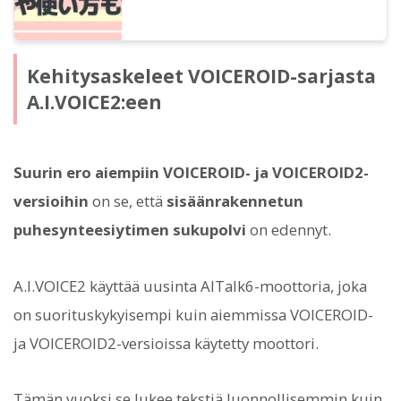
Kehitysaskeleet VOICEROID-sarjasta
A.I.VOICE2:een
Suurin ero aiempiin VOICEROID- ja VOICEROID2-
versioihin
on se, että
sisäänrakennetun
puhesynteesiytimen sukupolvi
on edennyt.
A.I.VOICE2 käyttää uusinta AITalk6-moottoria, joka
on suorituskykyisempi kuin aiemmissa VOICEROID-
ja VOICEROID2-versioissa käytetty moottori.
Tämän vuoksi se lukee tekstiä luonnollisemmin kuin