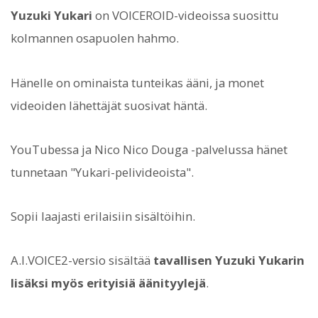
Yuzuki Yukari
on VOICEROID-videoissa suosittu
kolmannen osapuolen hahmo.
Hänelle on ominaista tunteikas ääni, ja monet
videoiden lähettäjät suosivat häntä.
YouTubessa ja Nico Nico Douga -palvelussa hänet
tunnetaan "Yukari-pelivideoista".
Sopii laajasti erilaisiin sisältöihin.
A.I.VOICE2-versio sisältää
tavallisen Yuzuki Yukarin
lisäksi myös erityisiä äänityylejä
.