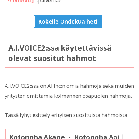
『Ondoku』
-palvelua?
Kokeile Ondokua heti
A.I.VOICE2:ssa käytettävissä
olevat suositut hahmot
A.I.VOICE2:ssa on AI Inc:n omia hahmoja sekä muiden
yritysten omistamia kolmannen osapuolen hahmoja.
Tässä lyhyt esittely erityisen suosituista hahmoista.
Kotonoha Akane ・ Kotonoha Aoi｜