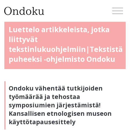
Luettelo artikkeleista, jotka
liittyvät
tekstinlukuohjelmiin|Tekstistä
puheeksi -ohjelmisto Ondoku
Ondoku vähentää tutkijoiden
työmäärää ja tehostaa
symposiumien järjestämistä!
Kansallisen etnologisen museon
käyttötapausesittely