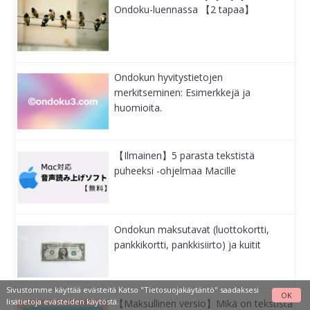
Ondoku-luennassa 【2 tapaa】
Ondokun hyvitystietojen
merkitseminen: Esimerkkejä ja
huomioita.
【Ilmainen】5 parasta tekstistä
puheeksi -ohjelmaa Macille
Ondokun maksutavat (luottokortti,
pankkikortti, pankkisiirto) ja kuitit
Sivustomme käyttää evästeitä Katso
"Tietosuojakäytäntö"
saadaksesi
OK
lisätietoja evästeiden käytöstä.
【Maksullinen versio】Mikä on tekstistä