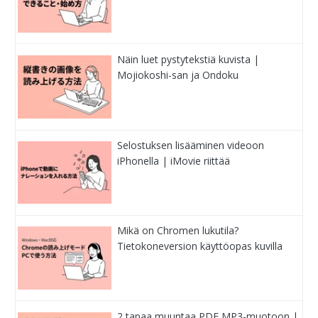
Näin luet pystytekstiä kuvista |
Mojiokoshi-san ja Ondoku
Selostuksen lisääminen videoon
iPhonella | iMovie riittää
Mikä on Chromen lukutila?
Tietokoneversion käyttöopas kuvilla
2 tapaa muuntaa PDF MP3-muotoon |