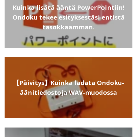
Kuinka lisätä ääntä PowerPointiin!
Ondoku tekee esityksestäsi entistä
tasokkaamman.
【Päivitys】Kuinka ladata Ondoku-
äänitiedostoja WAV-muodossa