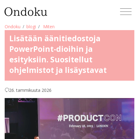
Ondoku
blogi
Miten
Lisätään äänitiedostoja
PowerPoint-dioihin ja
esityksiin. Suositellut
ohjelmistot ja lisäystavat
26. tammikuuta 2026