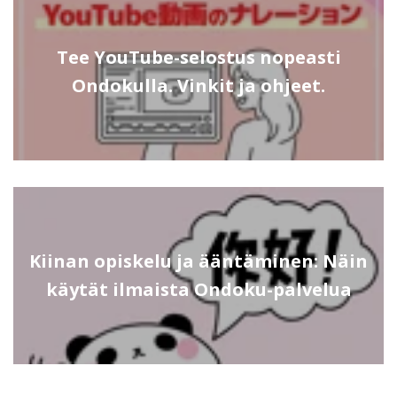
Tee YouTube-selostus nopeasti
Ondokulla. Vinkit ja ohjeet.
Kiinan opiskelu ja ääntäminen: Näin
käytät ilmaista Ondoku-palvelua