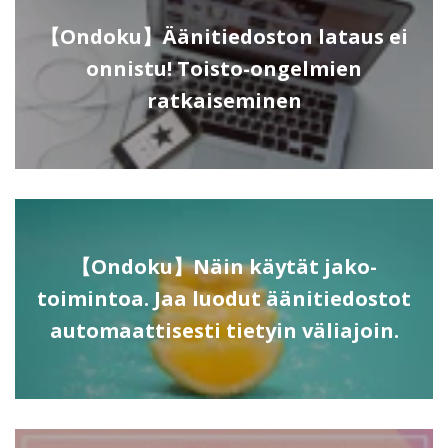
【Ondoku】Äänitiedoston lataus ei
onnistu! Toisto-ongelmien
ratkaiseminen
【Ondoku】Näin käytät jako-
toimintoa. Jaa luodut äänitiedostot
automaattisesti tietyin väliajoin.