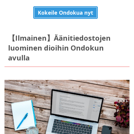
Kokeile Ondokua nyt
【Ilmainen】Äänitiedostojen
luominen dioihin Ondokun
avulla