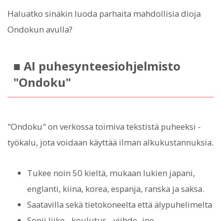
Haluatko sinäkin luoda parhaita mahdollisia dioja
Ondokun avulla?
■ AI puhesynteesiohjelmisto
"Ondoku"
"Ondoku" on verkossa toimiva tekstistä puheeksi -
työkalu, jota voidaan käyttää ilman alkukustannuksia.
Tukee noin 50 kieltä, mukaan lukien japani,
englanti, kiina, korea, espanja, ranska ja saksa.
Saatavilla sekä tietokoneelta että älypuhelimelta
Sopii liike-, koulutus-, viihde- jne.