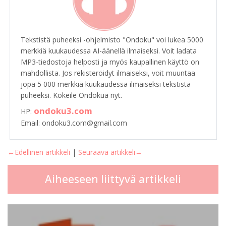
Tekstistä puheeksi -ohjelmisto "Ondoku" voi lukea 5000
merkkiä kuukaudessa AI-äänellä ilmaiseksi. Voit ladata
MP3-tiedostoja helposti ja myös kaupallinen käyttö on
mahdollista. Jos rekisteröidyt ilmaiseksi, voit muuntaa
jopa 5 000 merkkiä kuukaudessa ilmaiseksi tekstistä
puheeksi. Kokeile Ondokua nyt.
ondoku3.com
HP:
Email: ondoku3.com@gmail.com
←Edellinen artikkeli
|
Seuraava artikkeli→
Aiheeseen liittyvä artikkeli