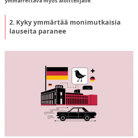
ymmärrettävä myös aloittelijalle
.
2. Kyky ymmärtää monimutkaisia
lauseita paranee