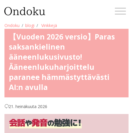
Ondoku
blogi
Vinkkejä
【Vuoden 2026 versio】Paras
saksankielinen
ääneenlukusivusto!
Ääneenlukuharjoittelu
paranee hämmästyttävästi
AI:n avulla
21. heinäkuuta 2026