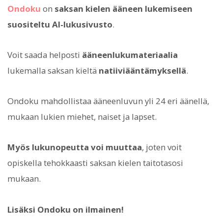
Ondoku
on
saksan kielen ääneen lukemiseen
suositeltu AI-lukusivusto
.
Voit saada helposti
ääneenlukumateriaalia
lukemalla saksan kieltä
natiiviääntämyksellä
.
Ondoku mahdollistaa ääneenluvun yli 24 eri äänellä,
mukaan lukien miehet, naiset ja lapset.
Myös lukunopeutta voi muuttaa
, joten voit
opiskella tehokkaasti saksan kielen taitotasosi
mukaan.
Lisäksi Ondoku on ilmainen!