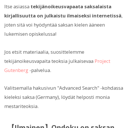
Itse asiassa
tekijänoikeusvapaata saksalaista
kirjallisuutta on julkaistu ilmaiseksi internetissä
,
joten sitä voi hyödyntää saksan kielen ääneen
lukemisen opiskelussa!
Jos etsit materiaalia, suosittelemme
tekijänoikeusvapaita teoksia julkaisevaa
Project
Gutenberg
-palvelua.
Valitsemalla hakusivun "Advanced Search" -kohdassa
kieleksi saksa (Germany), löydät helposti monia
mestariteoksia.
【Ilmainen】Ondoku on saksan