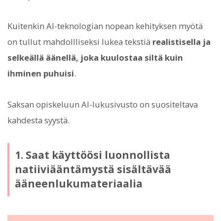
Kuitenkin AI-teknologian nopean kehityksen myötä
on tullut mahdollliseksi lukea tekstiä
realistisella ja
selkeällä äänellä, joka kuulostaa siltä kuin
ihminen puhuisi
.
Saksan opiskeluun AI-lukusivusto on suositeltava
kahdesta syystä.
1. Saat käyttöösi luonnollista
natiiviääntämystä sisältävää
ääneenlukumateriaalia