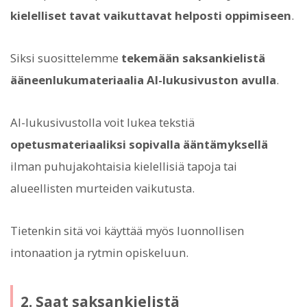
kielelliset tavat vaikuttavat helposti oppimiseen
.
Siksi suosittelemme
tekemään saksankielistä
ääneenlukumateriaalia AI-lukusivuston avulla
.
AI-lukusivustolla voit lukea tekstiä
opetusmateriaaliksi sopivalla ääntämyksellä
ilman puhujakohtaisia kielellisiä tapoja tai
alueellisten murteiden vaikutusta.
Tietenkin sitä voi käyttää myös luonnollisen
intonaation ja rytmin opiskeluun.
2. Saat saksankielistä