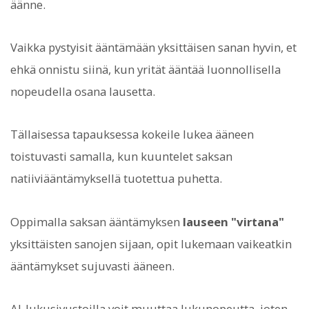
äänne.
Vaikka pystyisit ääntämään yksittäisen sanan hyvin, et
ehkä onnistu siinä, kun yrität ääntää luonnollisella
nopeudella osana lausetta.
Tällaisessa tapauksessa kokeile lukea ääneen
toistuvasti samalla, kun kuuntelet saksan
natiiviääntämyksellä tuotettua puhetta.
Oppimalla saksan ääntämyksen
lauseen "virtana"
yksittäisten sanojen sijaan, opit lukemaan vaikeatkin
ääntämykset sujuvasti ääneen.
AI-lukusivustoilla voit muuttaa lukunopeutta, joten