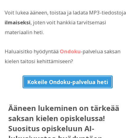
Voit lukea ääneen, toistaa ja ladata MP3-tiedostoja
ilmaiseksi
, joten voit hankkia tarvitsemasi
materiaalin heti.
Haluaisitko hyödyntää
Ondoku
-palvelua saksan
kielen taitosi kehittämiseen?
Kokeile Ondoku-palvelua heti
Ääneen lukeminen on tärkeää
saksan kielen opiskelussa!
Suositus opiskeluun AI-