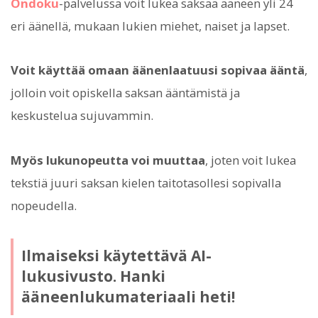
Ondoku
-palvelussa voit lukea saksaa ääneen yli 24
eri äänellä, mukaan lukien miehet, naiset ja lapset.
Voit käyttää omaan äänenlaatuusi sopivaa ääntä
,
jolloin voit opiskella saksan ääntämistä ja
keskustelua sujuvammin.
Myös lukunopeutta voi muuttaa
, joten voit lukea
tekstiä juuri saksan kielen taitotasollesi sopivalla
nopeudella.
Ilmaiseksi käytettävä AI-
lukusivusto. Hanki
ääneenlukumateriaali heti!