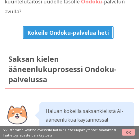
kuuntelutaitosi uudelle tasolle
Ondoku
-palvelun
avulla?
Kokeile Ondoku-palvelua heti
Saksan kielen
ääneenlukuprosessi Ondoku-
palvelussa
Haluan kokeilla saksankielistä AI-
ääneenlukua käytännössä!
Sivustomme käyttää evästeitä Katso
"Tietosuojakäytäntö"
saadaksesi
OK
lisätietoja evästeiden käytöstä.