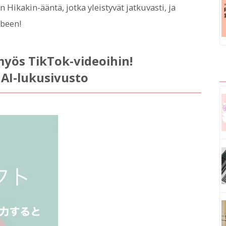
ikakin-ääntä, jotka yleistyvät jatkuvasti, ja
ubeen!
yös TikTok-videoihin!
 AI-lukusivusto