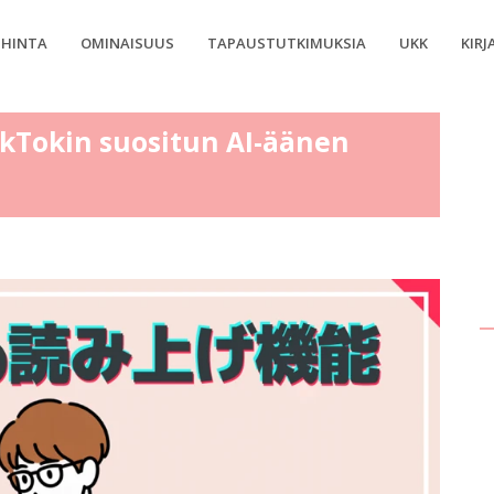
HINTA
OMINAISUUS
TAPAUSTUTKIMUKSIA
UKK
KIRJ
ikTokin suositun AI-äänen