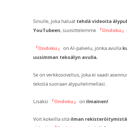
Sinulle, joka haluat
tehdä videoita älypu
YouTubeen
, suosittelemme
『Ondoku』
『Ondoku』
on AI-palvelu, jonka avulla
k
uusimman tekoälyn avulla.
Se on verkkosovellus, joka ei vaadi asennus
tekstiä suoraan älypuhelimellasi.
Lisäksi
『Ondoku』
on
ilmainen!
Voit kokeilla sitä
ilman rekisteröitymistä