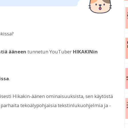
kissa?
stiä ääneen
tunnetun YouTuber
HIKAKINin
issa
.
isesti Hikakin-äänen ominaisuuksista, sen käytöstä
arhaita tekoälypohjaisia tekstinlukuohjelmia ja -