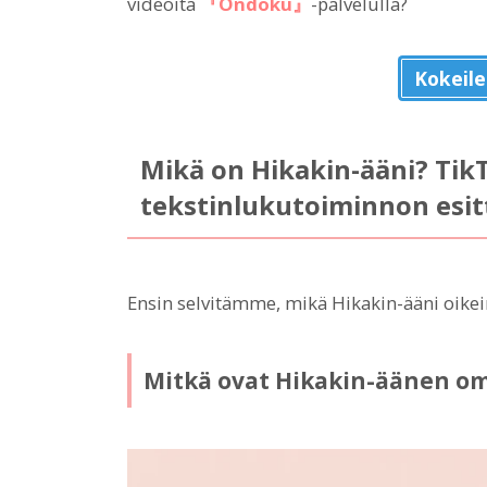
videoita
『Ondoku』
-palvelulla?
Kokeil
Mikä on Hikakin-ääni? TikT
tekstinlukutoiminnon esit
Ensin selvitämme, mikä Hikakin-ääni oikei
Mitkä ovat Hikakin-äänen o