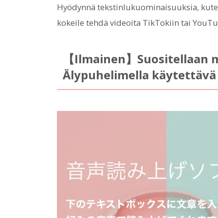
Hyödynnä tekstinlukuominaisuuksia, kuten H
kokeile tehdä videoita TikTokiin tai YouT
【Ilmainen】Suositellaan m
Älypuhelimella käytettävä