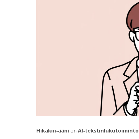
Hikakin-ääni
on
AI-tekstinlukutoiminto