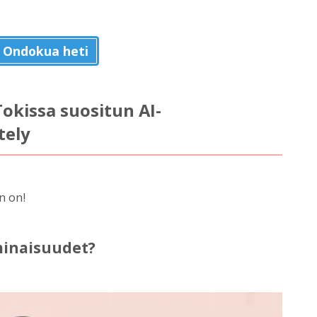
e Ondokua heti
okissa suositun AI-
tely
n on!
minaisuudet?