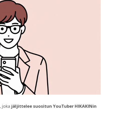
, joka
jäljittelee suositun YouTuber HIKAKINin