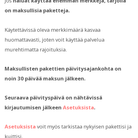
Jos
haluat käyttää enemmän merkkejä, tarjolla
on maksullisia paketteja.
Käytettävissä oleva merkkimäärä kasvaa
huomattavasti, joten voit käyttää palvelua
murehtimatta rajoituksia.
Maksullisten pakettien päivitysajankohta on
noin 30 päivää maksun jälkeen.
Seuraava päivityspäivä on nähtävissä
kirjautumisen jälkeen
Asetuksista
.
Asetuksista
voit myös tarkistaa nykyisen pakettisi ja
kuittisi.