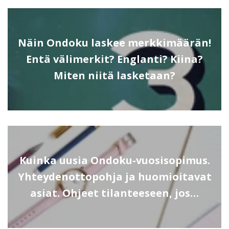
Näin Ondoku laskee merkkimäärän!
Entä välimerkit? Englanti? Kiina?
Miten niitä lasketaan?
Kuinka uusia Ondoku-vuosisopimus.
Yhteydenottopohja ja huomioitavat
asiat. Ohjeet tilanteeseen, jos…