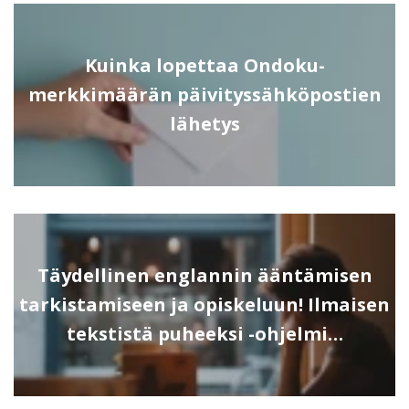
Kuinka lopettaa Ondoku-
merkkimäärän päivityssähköpostien
lähetys
Täydellinen englannin ääntämisen
tarkistamiseen ja opiskeluun! Ilmaisen
tekstistä puheeksi -ohjelmi…