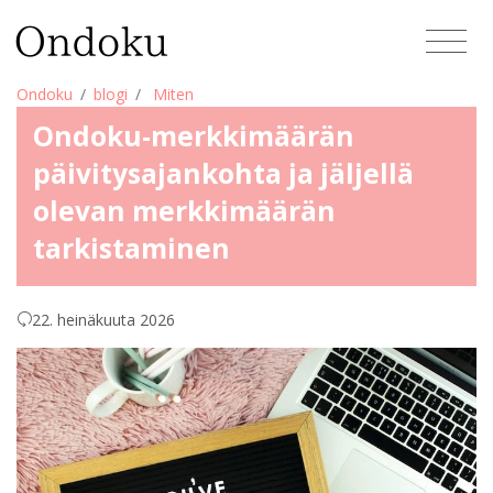
Ondoku
blogi
Miten
Ondoku-merkkimäärän
päivitysajankohta ja jäljellä
olevan merkkimäärän
tarkistaminen
22. heinäkuuta 2026