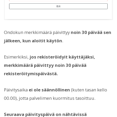
Ondokun merkkimäärä päivittyy
noin 30 päivää sen
jälkeen, kun aloitit käytön
.
Esimerkiksi,
jos rekisteröidyit käyttäjäksi,
merkkimäärä päivittyy noin 30 päivää
rekisteröitymispäivästä.
Päivitysaika
ei ole säännöllinen
(kuten tasan kello
00.00), jotta palvelimen kuormitus tasoittuu.
Seuraava päivityspäivä on nähtävissä