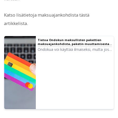
Katso lisätietoja maksuajankohdista tästä
artikkelista.
Tietoa Ondokun maksullisten pakettien
maksuajankohdista, paketin muuttamisesta
ja huomioitavista asioista | Tekstistä
Ondokua voi käyttää ilmaiseksi, mutta jos
puheeksi -ohjelmisto Ondoku
haluat käyttää sitä paljon, maksullinen
tilaus on tarpeen. Selitämme tässä
maksullisten pakettien maksuajankohdat,
paketin muuttamisen ja huomioitavat asiat.