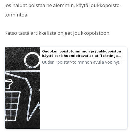
Jos haluat poistaa ne aiemmin, käytä joukkopoisto-
toimintoa.
Katso tästä artikkelista ohjeet joukkopoistoon.
Ondokun poistotoiminnon ja joukkopoiston
käyttö sekä huomioitavat asiat. Tekstin ja
tietojen poistaminen historiasta ja
Uuden "poista"-toiminnon avulla voit nyt
palvelimelta | Tekstistä puheeksi -ohjelmisto
helposti poistaa omat aiemmin luetut
Ondoku
tiedot! Esittelemme tässä poistotoiminnon
ja joukkopoiston käytön sekä huomioitavat
asiat.