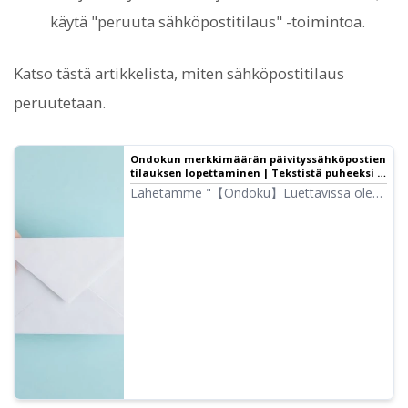
käytä "peruuta sähköpostitilaus" -toimintoa.
Katso tästä artikkelista, miten sähköpostitilaus
peruutetaan.
Ondokun merkkimäärän päivityssähköpostien
tilauksen lopettaminen | Tekstistä puheeksi -
ohjelmisto Ondoku
Lähetämme "【Ondoku】Luettavissa oleva
merkkimäärä on päivitetty" -sähköpostin
ilmoittaaksemme merkkimäärän
päivityksestä. Tässä artikkelissa selitetään
kuvien avulla, kuinka voit lopettaa Ondokun
merkkimäärän päivityssähköpostien
tilaamisen.