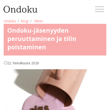
Ondoku
blogi
Miten
Ondoku-jäsenyyden
peruuttaminen ja tilin
poistaminen
22. heinäkuuta 2026