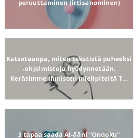
peruuttaminen (irtisanominen)
Katsotaanpa, miten tekstistä puheeksi
-ohjelmistoja hyödynnetään.
Keräsimme ihmisten mielipiteitä T…
3 tapaa saada AI-ääni "Ondoku"