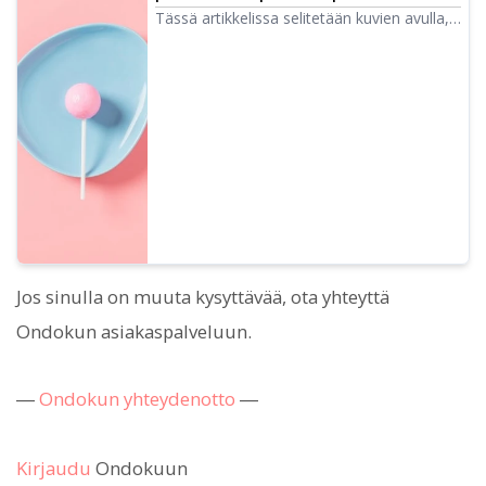
ohjelmisto Ondoku
Tässä artikkelissa selitetään kuvien avulla,
kuinka voit peruuttaa Ondokun maksullisen
tilauksen.
Jos sinulla on muuta kysyttävää, ota yhteyttä
Ondokun asiakaspalveluun.
―
Ondokun yhteydenotto
―
Kirjaudu
Ondokuun