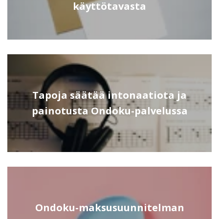
käyttötavasta
Tapoja säätää intonaatiota ja
painotusta Ondoku-palvelussa
Ondoku-maksusuunnitelman