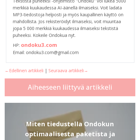
Tekstistä puheeksi -ohjelmisto "Ondoku" voi lukea 5000
merkkiä kuukaudessa AI-äänellä ilmaiseksi. Voit ladata
MP3-tiedostoja helposti ja myös kaupallinen käyttö on
mahdollista. Jos rekisteröidyt ilmaiseksi, voit muuntaa
jopa 5 000 merkkiä kuukaudessa ilmaiseksi tekstistä
puheeksi. Kokeile Ondokua nyt.
ondoku3.com
HP:
Email: ondoku3.com@gmail.com
←Edellinen artikkeli
|
Seuraava artikkeli→
Aiheeseen liittyvä artikkeli
Miten tiedustella Ondokun
optimaalisesta paketista ja