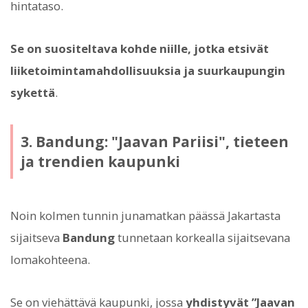
hintataso.
Se on suositeltava kohde niille, jotka etsivät
liiketoimintamahdollisuuksia ja suurkaupungin
sykettä
.
3. Bandung: "Jaavan Pariisi", tieteen
ja trendien kaupunki
Noin kolmen tunnin junamatkan päässä Jakartasta
sijaitseva
Bandung
tunnetaan korkealla sijaitsevana
lomakohteena.
Se on viehättävä kaupunki, jossa
yhdistyvät ”Jaavan