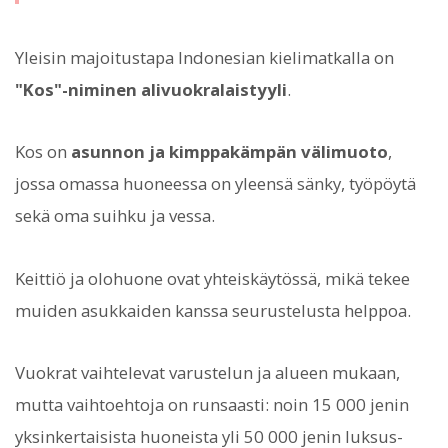
Yleisin majoitustapa Indonesian kielimatkalla on
"Kos"-niminen alivuokralaistyyli
.
Kos on
asunnon ja kimppakämpän välimuoto
,
jossa omassa huoneessa on yleensä sänky, työpöytä
sekä oma suihku ja vessa.
Keittiö ja olohuone ovat yhteiskäytössä, mikä tekee
muiden asukkaiden kanssa seurustelusta helppoa.
Vuokrat vaihtelevat varustelun ja alueen mukaan,
mutta vaihtoehtoja on runsaasti: noin 15 000 jenin
yksinkertaisista huoneista yli 50 000 jenin luksus-