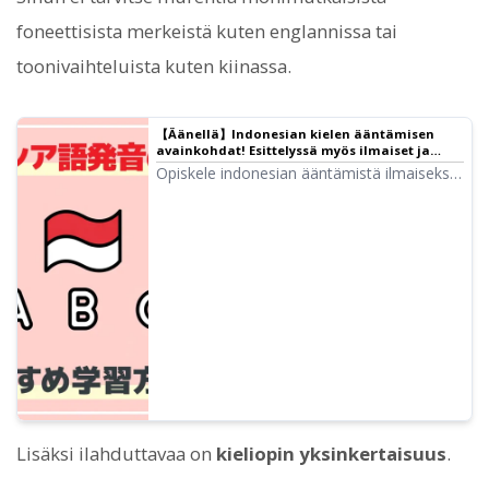
foneettisista merkeistä kuten englannissa tai
toonivaihteluista kuten kiinassa.
【Äänellä】Indonesian kielen ääntämisen
avainkohdat! Esittelyssä myös ilmaiset ja
uusimmat suositellut opiskelutavat｜
Opiskele indonesian ääntämistä ilmaiseksi!
Tekstinlukunohjelma Ondoku
Mukana aakkostaulukko ja äänet.
Selitämme kaksi erilaista ”e”-ääntämystä,
C:n ja J:n erot sekä muut kohdat, joihin
japanilaisten kannattaa kiinnittää huomiota.
Esittelemme myös, miten luot AI-
shadowing-materiaaleja.
Lisäksi ilahduttavaa on
kieliopin yksinkertaisuus
.