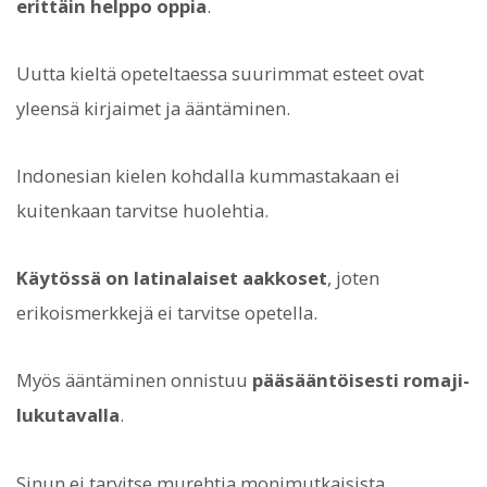
erittäin helppo oppia
.
Uutta kieltä opeteltaessa suurimmat esteet ovat
yleensä kirjaimet ja ääntäminen.
Indonesian kielen kohdalla kummastakaan ei
kuitenkaan tarvitse huolehtia.
Käytössä on latinalaiset aakkoset
, joten
erikoismerkkejä ei tarvitse opetella.
Myös ääntäminen onnistuu
pääsääntöisesti romaji-
lukutavalla
.
Sinun ei tarvitse murehtia monimutkaisista