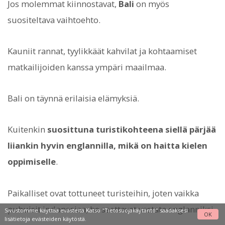
Jos molemmat kiinnostavat,
Bali
on myös
suositeltava vaihtoehto.
Kauniit rannat, tyylikkäät kahvilat ja kohtaamiset
matkailijoiden kanssa ympäri maailmaa.
Bali on täynnä erilaisia elämyksiä.
Kuitenkin
suosittuna turistikohteena siellä pärjää
liiankin hyvin englannilla, mikä on haitta kielen
oppimiselle
.
Paikalliset ovat tottuneet turisteihin, joten vaikka
puhuisit indonesiaa, he saattavat vastata englanniksi.
Sivustomme käyttää evästeitä Katso
"Tietosuojakäytäntö"
saadaksesi
OK
lisätietoja evästeiden käytöstä.