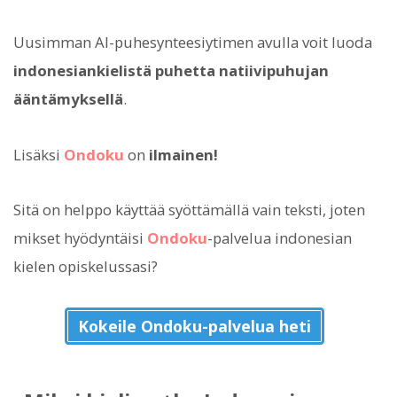
Uusimman AI-puhesynteesiytimen avulla voit luoda
indonesiankielistä puhetta natiivipuhujan
ääntämyksellä
.
Lisäksi
Ondoku
on
ilmainen!
Sitä on helppo käyttää syöttämällä vain teksti, joten
mikset hyödyntäisi
Ondoku
-palvelua indonesian
kielen opiskelussasi?
Kokeile Ondoku-palvelua heti