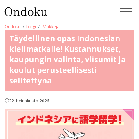
Ondoku
blogi
Vinkkejä
Täydellinen opas Indonesian
kielimatkalle! Kustannukset,
kaupungin valinta, viisumit ja
koulut perusteellisesti
selitettynä
22. heinäkuuta 2026