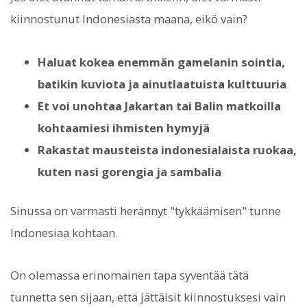
kiinnostunut Indonesiasta maana, eikö vain?
Haluat kokea enemmän gamelanin sointia,
batikin kuviota ja ainutlaatuista kulttuuria
Et voi unohtaa Jakartan tai Balin matkoilla
kohtaamiesi ihmisten hymyjä
Rakastat mausteista indonesialaista ruokaa,
kuten nasi gorengia ja sambalia
Sinussa on varmasti herännyt "tykkäämisen" tunne
Indonesiaa kohtaan.
On olemassa erinomainen tapa syventää tätä
tunnetta sen sijaan, että jättäisit kiinnostuksesi vain