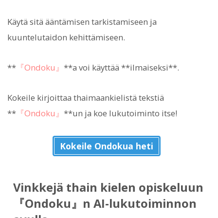
Käytä sitä ääntämisen tarkistamiseen ja
kuuntelutaidon kehittämiseen.
**
『Ondoku』
**a voi käyttää **ilmaiseksi**.
Kokeile kirjoittaa thaimaankielistä tekstiä
**
『Ondoku』
**un ja koe lukutoiminto itse!
Kokeile Ondokua heti
Vinkkejä thain kielen opiskeluun
『Ondoku』n AI-lukutoiminnon