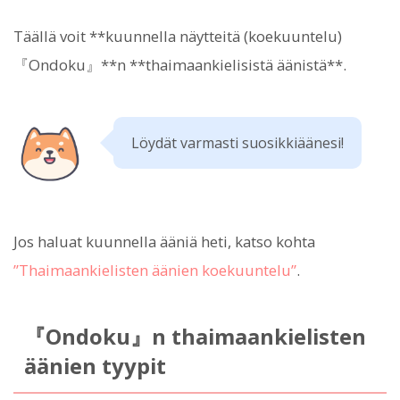
Täällä voit **kuunnella näytteitä (koekuuntelu)
『Ondoku』**n **thaimaankielisistä äänistä**.
Löydät varmasti suosikkiäänesi!
Jos haluat kuunnella ääniä heti, katso kohta
”Thaimaankielisten äänien koekuuntelu”
.
『Ondoku』n thaimaankielisten
äänien tyypit