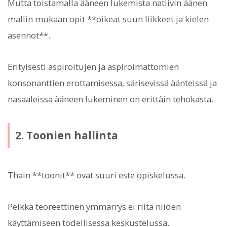
Mutta toistamalla ääneen lukemista natiivin äänen
mallin mukaan opit **oikeat suun liikkeet ja kielen
asennot**.
Erityisesti aspiroitujen ja aspiroimattomien
konsonanttien erottamisessa, särisevissä äänteissä ja
nasaaleissa ääneen lukeminen on erittäin tehokasta.
2. Toonien hallinta
Thain **toonit** ovat suuri este opiskelussa.
Pelkkä teoreettinen ymmärrys ei riitä niiden
käyttämiseen todellisessa keskustelussa.