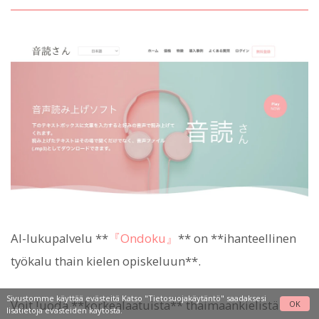
AI-lukupalvelu **
『Ondoku』
** on **ihanteellinen
työkalu thain kielen opiskeluun**.
Sivustomme käyttää evästeitä Katso
"Tietosuojakäytäntö"
saadaksesi
Voit luoda **korkealaatuista** thaimaankielistä
OK
lisätietoja evästeiden käytöstä.