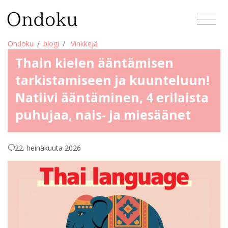
Ondoku
blogi
Vinkkejä
Thain kielen ääntämisen
tarkistamiseen ja kuunteluun!
Natiivi ääntäminen, 4 erilaista
puhujaa, nais- ja miesäänet
22. heinäkuuta 2026