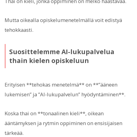
Thai on kieli, jonka oppiminen on melko haastavaa.
Mutta oikealla opiskelumenetelmällä voit edistyä
tehokkaasti.
Suosittelemme AI-lukupalvelua
thain kielen opiskeluun
Erityisen **tehokas menetelmä** on **”ääneen
lukemisen” ja ”AI-lukupalvelun” hyödyntäminen**.
Koska thai on **tonaalinen kieli**, oikean
ääntämyksen ja rytmin oppiminen on ensisijaisen
tärkeää.