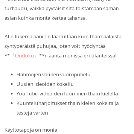
turhaudu, vaikka pyytäisit sitä toistamaan saman
asian kuinka monta kertaa tahansa.
AI:n lukema ääni on laadultaan kuin thaimaalaista
syntyperäistä puhujaa, joten voit hyödyntää
**
『Ondoku』
**n ääntä monissa eri tilanteissa!
Hahmojen välinen vuoropuhelu
Uusien ideoiden kokeilu
YouTube-videoiden luominen thain kielellä
Kuunteluharjoitukset thain kielen kokeita ja
testejä varten
Käyttötapoja on monia.