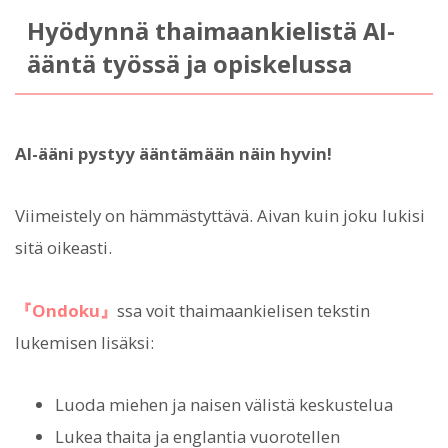
Hyödynnä thaimaankielistä AI-
ääntä työssä ja opiskelussa
AI-ääni pystyy ääntämään näin hyvin!
Viimeistely on hämmästyttävä. Aivan kuin joku lukisi
sitä oikeasti.
『Ondoku』
ssa voit thaimaankielisen tekstin
lukemisen lisäksi:
Luoda miehen ja naisen välistä keskustelua
Lukea thaita ja englantia vuorotellen