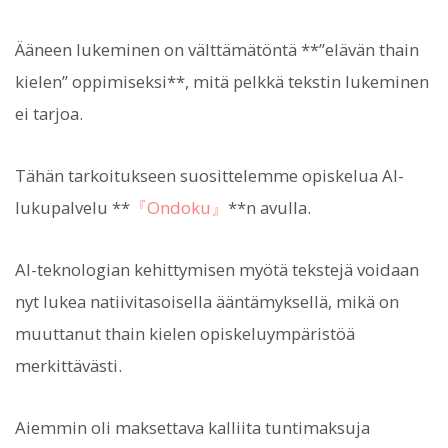
Ääneen lukeminen on välttämätöntä **”elävän thain
kielen” oppimiseksi**, mitä pelkkä tekstin lukeminen
ei tarjoa.
Tähän tarkoitukseen suosittelemme opiskelua AI-
lukupalvelu **
『Ondoku』
**n avulla.
AI-teknologian kehittymisen myötä tekstejä voidaan
nyt lukea natiivitasoisella ääntämyksellä, mikä on
muuttanut thain kielen opiskeluympäristöä
merkittävästi.
Aiemmin oli maksettava kalliita tuntimaksuja