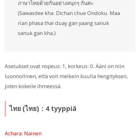
ภาษาไทยด้วยกันอย่างสนุกๆ กันค่ะ
(Sawasdee kha. Dichan chue Ondoku. Maa
rian phasa thai duay gan yaang sanuk
sanuk gan kha.)
Asetukset ovat nopeus: 1, korkeus: 0. Ääni on niin
luonnollinen, että voit melkein kuulla hengityksen,
joten kokeile ihmeessä.
ไทย (ไทย)：4 tyyppiä
Achara: Nainen