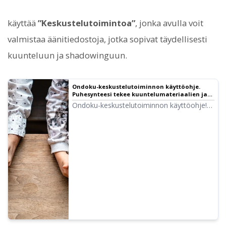
käyttää
”Keskustelutoimintoa”
, jonka avulla voit
valmistaa äänitiedostoja, jotka sopivat täydellisesti
kuunteluun ja shadowinguun.
Ondoku-keskustelutoiminnon käyttöohje.
Puhesynteesi tekee kuuntelumateriaalien ja
pitkien tekstien luomisesta helpompaa! |
Ondoku-keskustelutoiminnon käyttöohje!
Tekstistä puheeksi -ohjelmisto Ondoku
Selitämme keskustelutoiminnon käytön
kuvien avulla ja esittelemme esimerkkejä
siitä, mihin tarkoituksiin
keskustelutoimintoa voi käyttää.