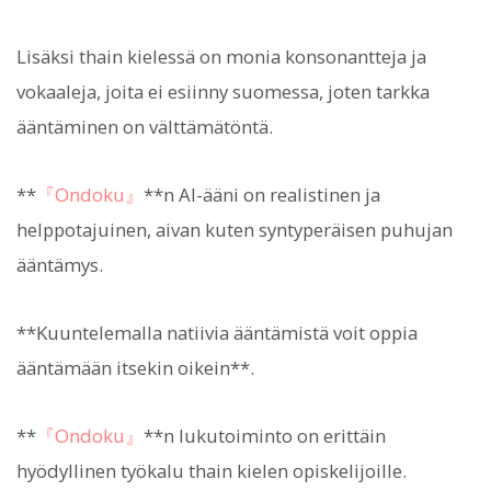
Lisäksi thain kielessä on monia konsonantteja ja
vokaaleja, joita ei esiinny suomessa, joten tarkka
ääntäminen on välttämätöntä.
**
『Ondoku』
**n AI-ääni on realistinen ja
helppotajuinen, aivan kuten syntyperäisen puhujan
ääntämys.
**Kuuntelemalla natiivia ääntämistä voit oppia
ääntämään itsekin oikein**.
**
『Ondoku』
**n lukutoiminto on erittäin
hyödyllinen työkalu thain kielen opiskelijoille.