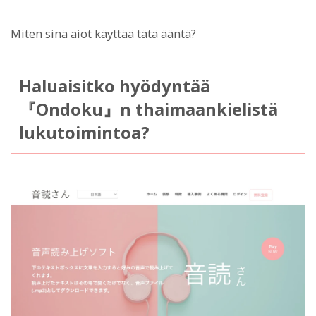
Miten sinä aiot käyttää tätä ääntä?
Haluaisitko hyödyntää
『Ondoku』n thaimaankielistä
lukutoimintoa?