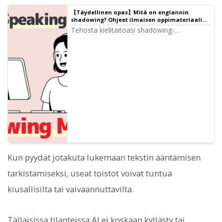
【Täydellinen opas】Mitä on englannin
shadowing? Ohjeet ilmaisen oppimateriaalin
tekemiseen! | Tekstistä puheeksi -ohjelmisto
Tehosta kielitaitoasi shadowing-
Ondoku
menetelmällä! Selitämme aloittelijoille
sopivan opiskelutavan, joka parantaa
samanaikaisesti kuuntelua, ääntämistä ja
puhumista. Esittelemme myös, miten voit
luoda oppimateriaaleja ilmaisella AI-
äänellä.
Kun pyydät jotakuta lukemaan tekstin ääntämisen
tarkistamiseksi, useat toistot voivat tuntua
kiusallisilta tai vaivaannuttavilta.
Tällaisissa tilanteissa AI ei koskaan kyllästy tai