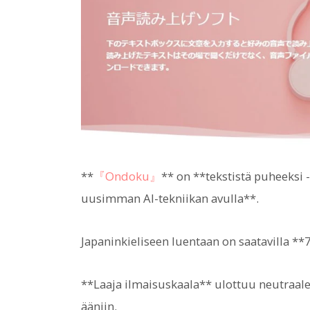
**
『Ondoku』
** on **tekstistä puheeksi 
uusimman AI-tekniikan avulla**.
Japaninkieliseen luentaan on saatavilla **
**Laaja ilmaisuskaala** ulottuu neutraaleis
ääniin.