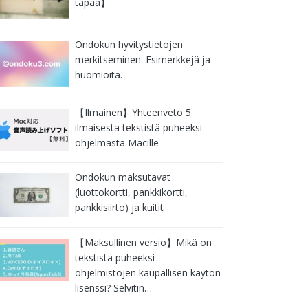
tapaa】
Ondokun hyvitystietojen
merkitseminen: Esimerkkejä ja
huomioita.
【Ilmainen】Yhteenveto 5
ilmaisesta tekstistä puheeksi -
ohjelmasta Macille
Ondokun maksutavat
(luottokortti, pankkikortti,
pankkisiirto) ja kuitit
【Maksullinen versio】Mikä on
tekstistä puheeksi -
ohjelmistojen kaupallisen käytön
lisenssi? Selvitin…