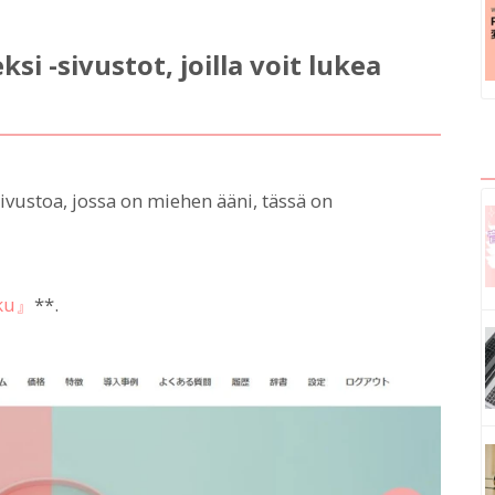
si -sivustot, joilla voit lukea
-sivustoa, jossa on miehen ääni, tässä on
ku』
**.