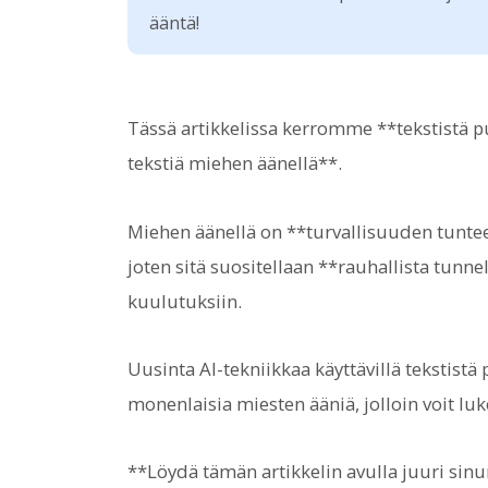
ääntä!
Tässä artikkelissa kerromme **tekstistä puh
tekstiä miehen äänellä**.
Miehen äänellä on **turvallisuuden tunte
joten sitä suositellaan **rauhallista tunn
kuulutuksiin.
Uusinta AI-tekniikkaa käyttävillä tekstistä 
monenlaisia miesten ääniä, jolloin voit luk
**Löydä tämän artikkelin avulla juuri sin