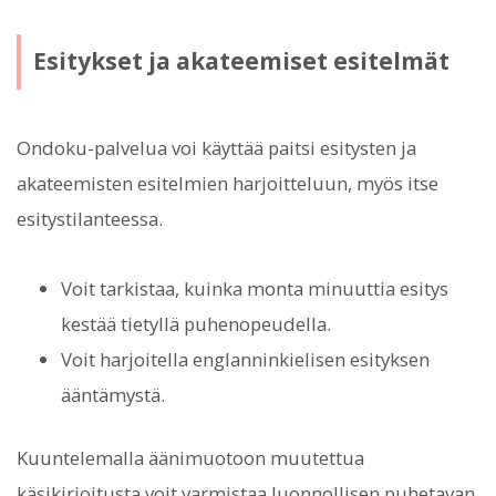
Esitykset ja akateemiset esitelmät
Ondoku-palvelua voi käyttää paitsi esitysten ja
akateemisten esitelmien harjoitteluun, myös itse
esitystilanteessa.
Voit tarkistaa, kuinka monta minuuttia esitys
kestää tietyllä puhenopeudella.
Voit harjoitella englanninkielisen esityksen
ääntämystä.
Kuuntelemalla äänimuotoon muutettua
käsikirjoitusta voit varmistaa luonnollisen puhetavan