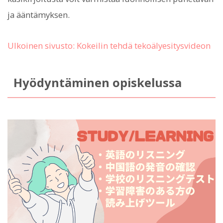
ja ääntämyksen.
Ulkoinen sivusto: Kokeilin tehdä tekoälyesitysvideon
Hyödyntäminen opiskelussa