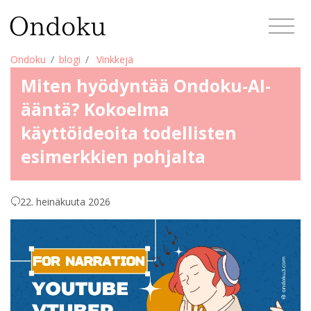
Ondoku
blogi
Vinkkejä
Miten hyödyntää Ondoku-AI-
ääntä? Kokoelma
käyttöideoita todellisten
esimerkkien pohjalta
22. heinäkuuta 2026