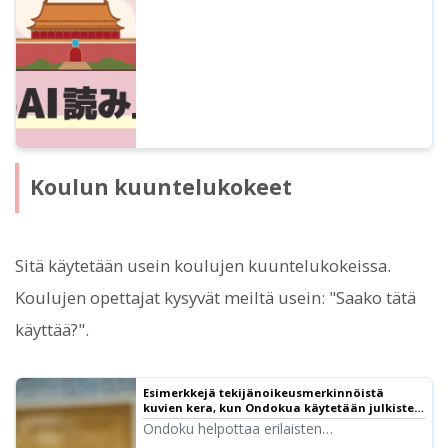
Haluaisitko hyödyntää ilmaista kiinankielistä
tekstinlukutyökalua aloittelijasta
edistyneeseen tasoon?
Koulun kuuntelukokeet
Sitä käytetään usein koulujen kuuntelukokeissa.
Koulujen opettajat kysyvät meiltä usein: "Saako tätä
käyttää?".
Esimerkkejä tekijänoikeusmerkinnöistä
kuvien kera, kun Ondokua käytetään julkisten
koulujen tai oppilaitosten kuuntelukokeissa |
Ondoku helpottaa erilaisten
Tekstinlukunohjelmisto Ondoku
kuuntelukokeiden, kuten englannin ja