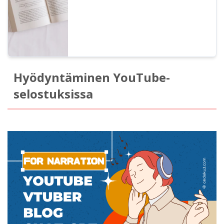
kuitenkin, että Ondoku on määritellyt
kiellettyjä toimintoja. Tässä artikkelissa
esittelemme, mitä Ondoku-palvelulla voi ja
ei voi tehdä.
Hyödyntäminen YouTube-
selostuksissa