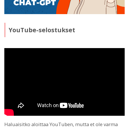
YouTube-selostukset
Haluaisitko aloittaa YouTuben, mutta et ole varma