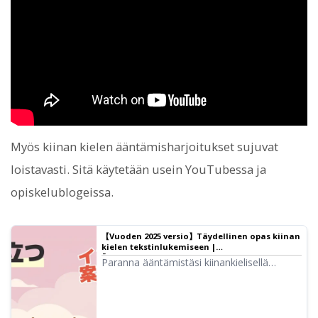
Myös kiinan kielen ääntämisharjoitukset sujuvat
loistavasti. Sitä käytetään usein YouTubessa ja
opiskelublogeissa.
【Vuoden 2025 versio】Täydellinen opas kiinan
kielen tekstinlukemiseen |
Ääntämisharjoituksista matkailupalveluihin |
Paranna ääntämistäsi kiinankielisellä
Tekstinlukunohjelmisto Ondoku
tekstinlukupalvelulla! Esittelemme
tekstinlukutyökalun ominaisuudet ja
hyödyntämistavat mandariinikiinalla,
Taiwanin kiinalla ja kantoninkiinalla.