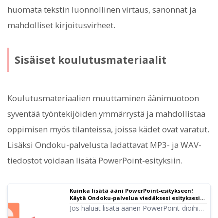
huomata tekstin luonnollinen virtaus, sanonnat ja
mahdolliset kirjoitusvirheet.
Sisäiset koulutusmateriaalit
Koulutusmateriaalien muuttaminen äänimuotoon
syventää työntekijöiden ymmärrystä ja mahdollistaa
oppimisen myös tilanteissa, joissa kädet ovat varatut.
Lisäksi Ondoku-palvelusta ladattavat MP3- ja WAV-
tiedostot voidaan lisätä PowerPoint-esityksiin.
Kuinka lisätä ääni PowerPoint-esitykseen!
Käytä Ondoku-palvelua viedäksesi esityksesi
uudelle tasolle. | Tekstinlukunohjelmisto
Jos haluat lisätä äänen PowerPoint-dioihin
Ondoku
tai -esityksiin, tässä artikkelissa