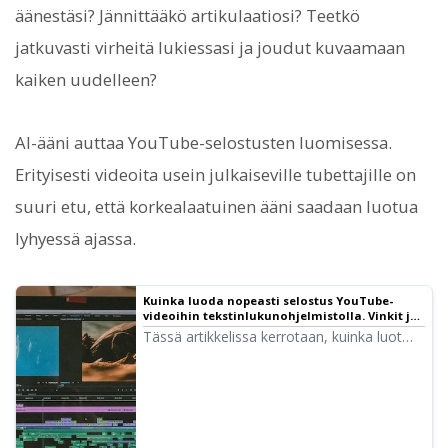
äänestäsi? Jännittääkö artikulaatiosi? Teetkö
jatkuvasti virheitä lukiessasi ja joudut kuvaamaan
kaiken uudelleen?
AI-ääni auttaa YouTube-selostusten luomisessa.
Erityisesti videoita usein julkaiseville tubettajille on
suuri etu, että korkealaatuinen ääni saadaan luotua
lyhyessä ajassa.
Kuinka luoda nopeasti selostus YouTube-
videoihin tekstinlukunohjelmistolla. Vinkit ja
ohjeet | Tekstinlukunohjelmisto Ondoku
Tässä artikkelissa kerrotaan, kuinka luot
videoselostuksia nopeasti Ondoku-palvelun
avulla. Selitämme selkeästi kaiken
käsikirjoituksen tekemisestä Ondokun
käyttöön, luonnollisen intonaation
säätämiseen ja editointivinkkeihin