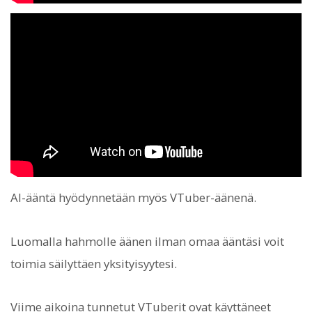
AI-ääntä hyödynnetään myös VTuber-äänenä.
Luomalla hahmolle äänen ilman omaa ääntäsi voit
toimia säilyttäen yksityisyytesi.
Viime aikoina tunnetut VTuberit ovat käyttäneet