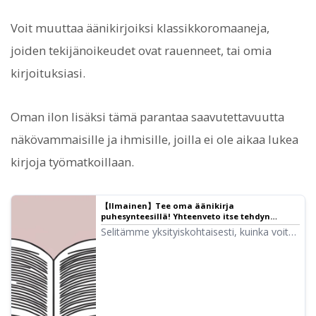
Voit muuttaa äänikirjoiksi klassikkoromaaneja,
joiden tekijänoikeudet ovat rauenneet, tai omia
kirjoituksiasi.
Oman ilon lisäksi tämä parantaa saavutettavuutta
näkövammaisille ja ihmisille, joilla ei ole aikaa lukea
kirjoja työmatkoillaan.
【Ilmainen】Tee oma äänikirja
puhesynteesillä! Yhteenveto itse tehdyn
äänikirjan valmistusmenetelmistä |
Selitämme yksityiskohtaisesti, kuinka voit
Tekstinlukunohjelmisto Ondoku
luoda äänikirjan ilmaisilla AI-
tekstinlukupalveluilla ja -ohjelmistoilla, sekä
esittelemme suositeltavat palvelut.