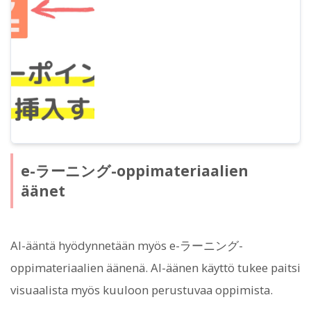
esittelemme menetelmän
yksityiskohtaisesti kuvien ja videoiden kera.
e-ラーニング-oppimateriaalien
äänet
AI-ääntä hyödynnetään myös e-ラーニング-
oppimateriaalien äänenä. AI-äänen käyttö tukee paitsi
visuaalista myös kuuloon perustuvaa oppimista.