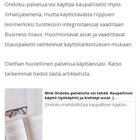
Ondoku-palvelua voi käyttää kaupallisesti myös
ilmaisjäsenenä, mutta käyttötavasta riippuen
(esimerkiksi tuotteisiin integroitaessa) vaaditaan
Business-tilaus. Huomioitavat asiat ja vaadittavat
tilauspaketit vaihtelevat käyttötarkoituksen mukaan.
Olethan huolellinen palvelua käyttäessäsi. Katso
tarkemmat tiedot tästä artikkelista.
Mitä Ondoku-palvelulla voi tehdä. Kaupallinen
käyttö (työkäyttö) ja kielletyt asiat. |
Tekstinlukunohjelmisto Ondoku
Ondoku mahdollistaa kaupallisen käytön
(työkäytön). Käyttö, jonka tarkoituksena on
suoraan tai välillisesti saada rahallista tai
muuta hyötyä, katsotaan kaupalliseksi
käytöksi riippumatta siitä, onko kyseessä
yksityishenkilö vai yritys. Huomioithan