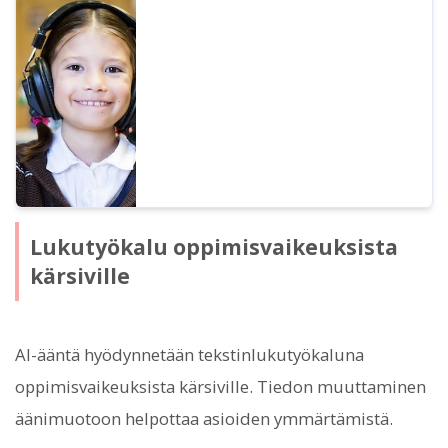
kiinan, valmistelua! Tässä artikkelissa
selitämme yksityiskohtaisesti, kuinka
oppilaitosten tulisi merkitä
tekijänoikeustiedot ja mitkä ovat käytön
säännöt.
Lukutyökalu oppimisvaikeuksista
kärsiville
AI-ääntä hyödynnetään tekstinlukutyökaluna
oppimisvaikeuksista kärsiville. Tiedon muuttaminen
äänimuotoon helpottaa asioiden ymmärtämistä.