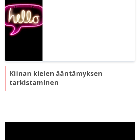
Ondokun 67 erilaista englanninkielistä
ääntä.
Kiinan kielen ääntämyksen
tarkistaminen