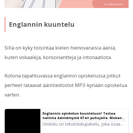
Englannin kuuntelu
Sillä on kyky toisintaa kielen hienovaraisia ääniä,
kuten vokaaleja, konsonantteja ja intonaatiota.
Kotona tapahtuvassa englannin opiskelussa jotkut
perheet lataavat äänitiedostot MP3-kynään opiskelua
varten.
Englannin opiskelun kuunteluun! Testaa
natiivia ääntämystä 67 eri puhujalla. Mukana
naisten, miesten, tyttöjen ja poikien ääniä! |
Ondoku on tekstinlukupalvelu, joka osaa
Tekstinlukunohjelmisto Ondoku
ääntää kieliä ympäri maailmaa. Voit kokeilla