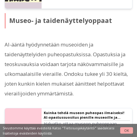
Museo- ja taidenäyttelyoppaat
AI-ääntä hyödynnetään museoiden ja
taidenäyttelyiden puheopastuksissa. Opastuksia ja
teoskuvauksia voidaan tarjota näkövammaisille ja
ulkomaalaisille vieraille. Ondoku tukee yli 30 kieltä,
joten kunkin kielen mukaiset äänitteet helpottavat
vierailijoiden ymmärtämistä.
Kuinka tehdä museon puheopas ilmaiseksi!
AI-opastussuositus pienille museoille ja
pysyville näyttelyille | Tekstinlukunohjelmisto
Haluatko ottaa museon puheoppaan
Ondoku
Sivustomme käyttää evästeitä Katso
"Tietosuojakäytäntö"
saadaksesi
helposti käyttöön? Teksti-puheeksi-palvelu
OK
lisätietoja evästeiden käytöstä.
Ondokun avulla voit luoda korkealaatuista