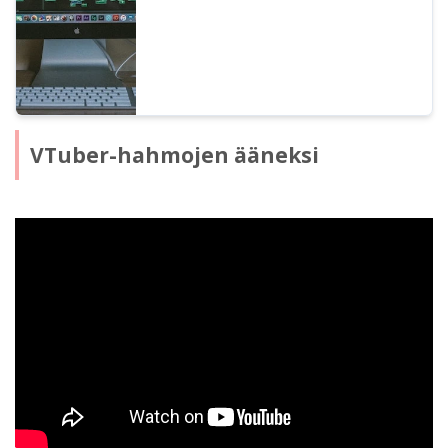
videoeditointiohjelmalla. Pakollista
luettavaa kaikille, jotka haluavat tehostaa
videotuotantoaan tekstinlukunohjelmiston
avulla!
VTuber-hahmojen ääneksi