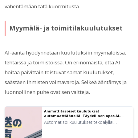
vähentämään tätä kuormitusta.
Myymälä- ja toimitilakuulutukset
AI-ääntä hyödynnetään kuulutuksiin myymälöissä,
tehtaissa ja toimistoissa. On erinomaista, että AI
hoitaa päivittäin toistuvat samat kuulutukset,
säästäen ihmisten voimavaroja. Selkeä ääntämys ja
luonnollinen puhe ovat sen valtteja.
Ammattitasoiset kuulutukset
automaattiäänellä! Täydellinen opas AI-
kuulutuksiin | Tekstinlukunohjelmisto
Automatisoi kuulutukset tekoälyllä!
Ondoku
Ondokun avulla voit luoda ilmaiseksi
ammattitasoisia automaattisia kuulutuksia.