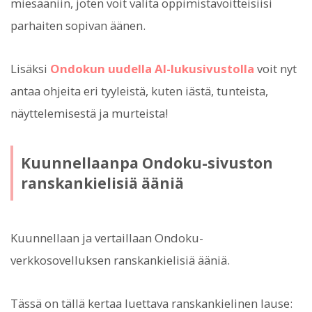
miesääniin, joten voit valita oppimistavoitteisiisi
parhaiten sopivan äänen.
Lisäksi
Ondokun uudella AI-lukusivustolla
voit nyt
antaa ohjeita eri tyyleistä, kuten iästä, tunteista,
näyttelemisestä ja murteista!
Kuunnellaanpa Ondoku-sivuston
ranskankielisiä ääniä
Kuunnellaan ja vertaillaan Ondoku-
verkkosovelluksen ranskankielisiä ääniä.
Tässä on tällä kertaa luettava ranskankielinen lause: