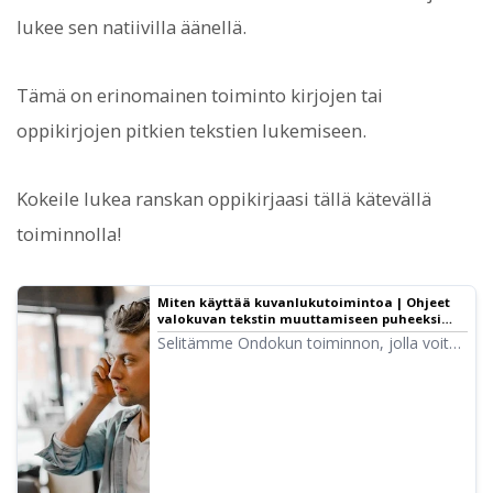
lukee sen natiivilla äänellä.
Tämä on erinomainen toiminto kirjojen tai
oppikirjojen pitkien tekstien lukemiseen.
Kokeile lukea ranskan oppikirjaasi tällä kätevällä
toiminnolla!
Miten käyttää kuvanlukutoimintoa | Ohjeet
valokuvan tekstin muuttamiseen puheeksi
ilmaisella OCR:llä
Selitämme Ondokun toiminnon, jolla voit
lukea kuvien tai valokuvien tekstiä (OCR) ja
muuttaa sen puheeksi. Toimii tietokoneella
ja puhelimella; lataa vain kuva ja lukeminen
on valmis muutamassa sekunnissa.