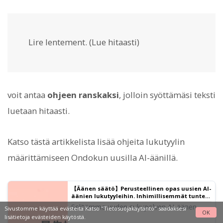
Lire lentement. (Lue hitaasti)
voit antaa
ohjeen ranskaksi
, jolloin syöttämäsi teksti
luetaan hitaasti.
Katso tästä artikkelista lisää ohjeita lukutyylin
määrittämiseen Ondokun uusilla AI-äänillä.
【Äänen säätö】Perusteellinen opas uusien AI-
äänien lukutyyleihin. Inhimillisemmät tunteet
ja näytteleminen mahdollista ilmaiseksi! |
Selitämme uuden sukupolven AI-äänen
Sivustomme käyttää evästeitä Katso
"Tietosuojakäytäntö"
saadaksesi
Tekstistä puheeksi -ohjelmisto Ondoku
OK
『Ondoku Beta』 säätötekniikat. Tunteet,
lisätietoja evästeiden käytöstä.