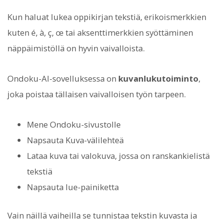
Kun haluat lukea oppikirjan tekstiä, erikoismerkkien
kuten é, à, ç, œ tai aksenttimerkkien syöttäminen
näppäimistöllä on hyvin vaivalloista.
Ondoku-AI-sovelluksessa on
kuvanlukutoiminto
,
joka poistaa tällaisen vaivalloisen työn tarpeen.
Mene Ondoku-sivustolle
Napsauta Kuva-välilehteä
Lataa kuva tai valokuva, jossa on ranskankielistä
tekstiä
Napsauta lue-painiketta
Vain näillä vaiheilla se tunnistaa tekstin kuvasta ja