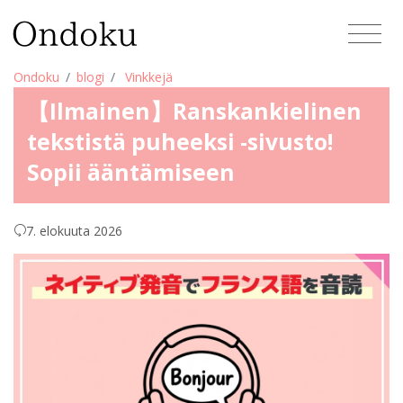
Ondoku
blogi
Vinkkejä
【Ilmainen】Ranskankielinen
tekstistä puheeksi -sivusto!
Sopii ääntämiseen
7. elokuuta 2026