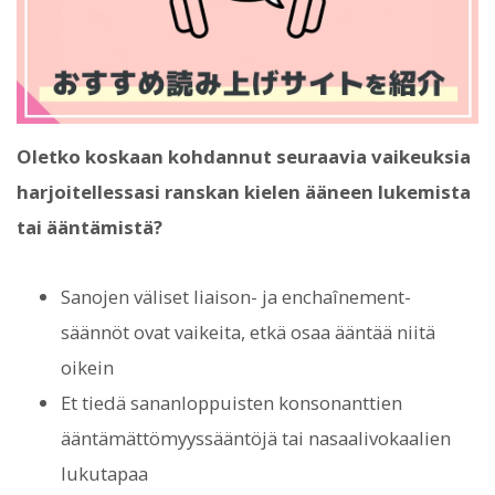
Oletko koskaan kohdannut seuraavia vaikeuksia
harjoitellessasi ranskan kielen ääneen lukemista
tai ääntämistä?
Sanojen väliset liaison- ja enchaînement-
säännöt ovat vaikeita, etkä osaa ääntää niitä
oikein
Et tiedä sananloppuisten konsonanttien
ääntämättömyyssääntöjä tai nasaalivokaalien
lukutapaa