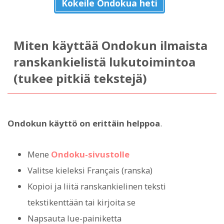
Kokeile Ondokua heti
Miten käyttää Ondokun ilmaista
ranskankielistä lukutoimintoa
(tukee pitkiä tekstejä)
Ondokun käyttö on erittäin helppoa
.
Mene
Ondoku-sivustolle
Valitse kieleksi Français (ranska)
Kopioi ja liitä ranskankielinen teksti
tekstikenttään tai kirjoita se
Napsauta lue-painiketta