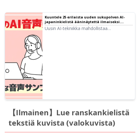
Kuuntele 25 erilaista uuden sukupolven AI-
japaninkielistä ääninäytettä ilmaiseksi.
Tukee monikielistä lukemista | Tekstistä
Uusin AI-tekniikka mahdollistaa
puheeksi -ohjelmisto Ondoku
tunteikkaiden äänien luomisen! Tässä
artikkelissa voit kuunnella Ondokun uusien
AI-äänien näytteitä. Voit määrittää tunteita
vapaalla kuvauksella tai käyttää
monikielistä lukutoimintoa.
【Ilmainen】Lue ranskankielistä
tekstiä kuvista (valokuvista)